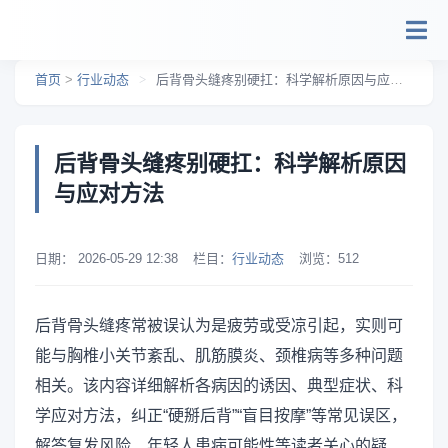
跳转到主要内容
首页
>
行业动态
>
后背骨头缝疼别硬扛：科学解析原因与应对方法
后背骨头缝疼别硬扛：科学解析原因
与应对方法
日期：
2026-05-29 12:38
栏目：
行业动态
浏览：
512
后背骨头缝疼常被误认为是疲劳或受凉引起，实则可
能与胸椎小关节紊乱、肌筋膜炎、颈椎病等多种问题
相关。该内容详细解析各病因的诱因、典型症状、科
学应对方法，纠正“硬掰后背”“盲目按摩”等常见误区，
解答复发风险、年轻人患病可能性等读者关心的疑