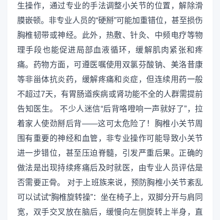
生操作，通过专业的手法调整小关节的位置，解除滑
膜嵌顿。非专业人员的“硬掰”可能加重错位，甚至损伤
胸椎韧带或神经。此外，热敷、针灸、中频电疗等物
理手段也能促进局部血液循环，缓解肌肉紧张和疼
痛。药物方面，可遵医嘱使用双氯芬酸钠、美洛昔康
等非甾体抗炎药，缓解疼痛和炎症，但连续用药一般
不超过7天，有胃肠道疾病或肾功能不全的人群需提前
告知医生。 不少人迷信“后背咯噔响一声就好了”，拉
着家人使劲掰后背——这可太危险了！胸椎小关节周
围有重要的神经和血管，非专业操作可能导致小关节
进一步错位，甚至压迫脊髓，引发严重后果。正确的
做法是出现持续疼痛后及时就医，由专业人员评估是
否需要正骨。 对于上班族来说，预防胸椎小关节紊乱
可以试试“胸椎旋转操”：坐在椅子上，双脚分开与肩同
宽，双手交叉放在脑后，缓慢向左侧旋转上半身，直