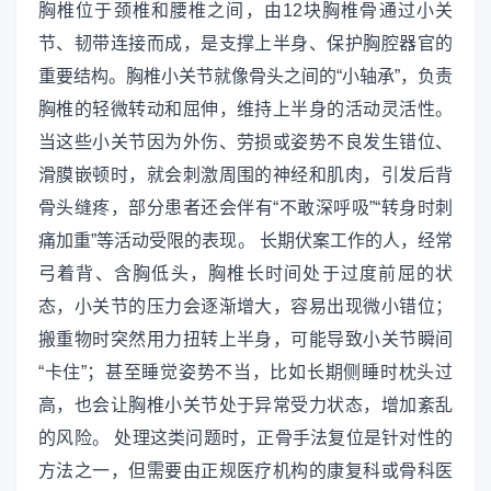
胸椎位于颈椎和腰椎之间，由12块胸椎骨通过小关
节、韧带连接而成，是支撑上半身、保护胸腔器官的
重要结构。胸椎小关节就像骨头之间的“小轴承”，负责
胸椎的轻微转动和屈伸，维持上半身的活动灵活性。
当这些小关节因为外伤、劳损或姿势不良发生错位、
滑膜嵌顿时，就会刺激周围的神经和肌肉，引发后背
骨头缝疼，部分患者还会伴有“不敢深呼吸”“转身时刺
痛加重”等活动受限的表现。 长期伏案工作的人，经常
弓着背、含胸低头，胸椎长时间处于过度前屈的状
态，小关节的压力会逐渐增大，容易出现微小错位；
搬重物时突然用力扭转上半身，可能导致小关节瞬间
“卡住”；甚至睡觉姿势不当，比如长期侧睡时枕头过
高，也会让胸椎小关节处于异常受力状态，增加紊乱
的风险。 处理这类问题时，正骨手法复位是针对性的
方法之一，但需要由正规医疗机构的康复科或骨科医