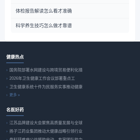
体检报告解读怎么看才准确
科学养生技巧怎么做才靠谱
健康热点
国务院部署水网建设与跨境贸易便利化措
2026年卫生健康工作会议部署重点工
卫生健康系统十件为民服务实事推动健康
更多 »
名医好药
江苏品牌建设大会聚焦高质量发展与全球
扬子江药业集团推动大健康战略引领行业
骨科疑难病公益援助启动，专家团队助力