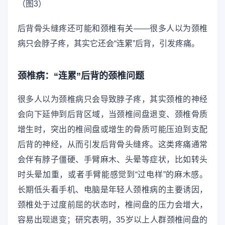
后背骨头缝疼还可能和颈椎有关——很多人以为颈椎
病只会脖子疼，其实它还会“连累”后背，引发疼痛。
颈椎病：“连累”后背的颈椎问题
很多人以为颈椎病只会导致脖子疼，其实颈椎的神经
会向下延伸到后背区域，当颈椎间盘退变、颈椎骨质
增生时，突出的椎间盘或增生的骨质可能压迫到支配
后背的神经，从而引发后背骨头缝疼。这类疼痛通常
会伴有脖子僵硬、手臂麻木、头晕等症状，比如转头
时头晕加重，或者手臂能感觉到“过电样”的麻木感。
长期低头看手机、电脑是年轻人颈椎病的主要诱因，
颈椎处于过度前屈的状态时，椎间盘的压力会增大，
容易出现退变；研究表明，35岁以上人群颈椎间盘的