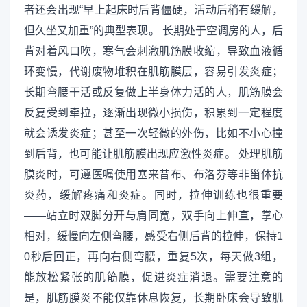
者还会出现“早上起床时后背僵硬，活动后稍有缓解，
但久坐又加重”的典型表现。 长期处于空调房的人，后
背对着风口吹，寒气会刺激肌筋膜收缩，导致血液循
环变慢，代谢废物堆积在肌筋膜层，容易引发炎症；
长期弯腰干活或反复做上半身体力活的人，肌筋膜会
反复受到牵拉，逐渐出现微小损伤，积累到一定程度
就会诱发炎症；甚至一次轻微的外伤，比如不小心撞
到后背，也可能让肌筋膜出现应激性炎症。 处理肌筋
膜炎时，可遵医嘱使用塞来昔布、布洛芬等非甾体抗
炎药，缓解疼痛和炎症。同时，拉伸训练也很重要
——站立时双脚分开与肩同宽，双手向上伸直，掌心
相对，缓慢向左侧弯腰，感受右侧后背的拉伸，保持1
0秒后回正，再向右侧弯腰，重复5次，每天做3组，
能放松紧张的肌筋膜，促进炎症消退。需要注意的
是，肌筋膜炎不能仅靠休息恢复，长期卧床会导致肌