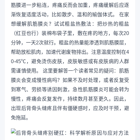
筋膜进一步粘连，疼痛反而会加重，疼痛缓解后应逐
渐恢复适度活动，比如散步、温和的瑜伽体式。 在家
想缓解肌筋膜炎？试试粗盐热敷法：把炒热的粗盐
（红豆也行）装棉布袋子里，敷在疼的地方，每次20
分钟，一天2次就行。粗盐的热量能渗透到肌筋膜层，
帮助放松肌肉，加速代谢废物排出。注意温度控制在4
0-45℃，避免烫伤皮肤，皮肤敏感或有皮肤病的人群
需谨慎使用。 这里要解答一个读者常见的疑问：肌筋
膜炎会变成慢性病吗？如果不及时处理，或者反复受
到寒气、劳损等诱因刺激，急性肌筋膜炎可能会转为
慢性，疼痛会反复发作，持续数月甚至更久。因此，
出现后背骨头缝疼且伴有僵硬感时，应及时干预，避
免拖延。