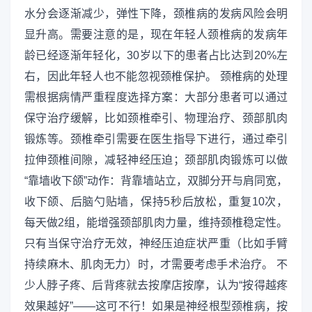
水分会逐渐减少，弹性下降，颈椎病的发病风险会明
显升高。需要注意的是，现在年轻人颈椎病的发病年
龄已经逐渐年轻化，30岁以下的患者占比达到20%左
右，因此年轻人也不能忽视颈椎保护。 颈椎病的处理
需根据病情严重程度选择方案：大部分患者可以通过
保守治疗缓解，比如颈椎牵引、物理治疗、颈部肌肉
锻炼等。颈椎牵引需要在医生指导下进行，通过牵引
拉伸颈椎间隙，减轻神经压迫；颈部肌肉锻炼可以做
“靠墙收下颌”动作：背靠墙站立，双脚分开与肩同宽，
收下颌、后脑勺贴墙，保持5秒后放松，重复10次，
每天做2组，能增强颈部肌肉力量，维持颈椎稳定性。
只有当保守治疗无效，神经压迫症状严重（比如手臂
持续麻木、肌肉无力）时，才需要考虑手术治疗。 不
少人脖子疼、后背疼就去按摩店按摩，认为“按得越疼
效果越好”——这可不行！如果是神经根型颈椎病，按