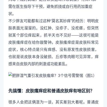
需在医生指导下干预，避免抓挠或自行用药加重症
状。
不少胖友可能都有过这种“莫名其妙痒”的经历：明明皮
肤表面光溜溜的，没红肿、没疹子、没疙瘩，但突然
就某个部位痒起来，抓半天也不见好——这很可能是
皮肤瘙痒症在给你敲警钟。皮肤瘙痒症是皮肤科常见
症状，核心特点是只有痒感、没有原发性皮肤损害，
也就是说皮肤本身没破损、丘疹等肉眼可见异常，痒
感来自皮肤内部的刺激或功能紊乱。
先搞懂：皮肤瘙痒症和普通皮肤痒有啥区别？
很多人会把这俩混为一谈，其实差别大着呢。普通皮