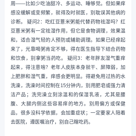
周——比如少吃油甜冷、多运动、睡够觉。但如果痒
感没缓解或变频繁，就得及时就医，别耽误其他病的
诊断。 疑问2：吃红豆薏米粥能代替药物祛湿吗？红
豆薏米粥有一定祛湿作用，但它是食物调理，效果温
和，适合湿气轻的人预防或辅助调理。如果已经痒起
来了，光靠喝粥肯定不够，得在医生指导下结合药物
和饮食，别拿粥当药吃。 疑问3：老年胖友湿气重痒
起来，得注意啥？老年人皮肤本身就干、屏障弱，加
上肥胖和湿气重，痒感会更明显。得避免用过热的水
洗澡，洗澡时间控制在15分钟内，别用肥皂或强力清
洁产品；洗完澡立刻涂温和的保湿乳液，尤其是腰
腹、大腿内侧这些容易痒的地方。别用偏方或保健
品，很多没科学依据，会加重症状；一定要家人陪着
去医院，遵医嘱治疗，别自己瞎吃药。