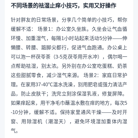
不同场景的祛湿止痒小技巧，实用又好操作
针对胖友的日常场景，分享几个简单的小技巧，帮你
缓解不适： 场景1：办公室久坐族。久坐会让气血循
环慢、加重湿气，每隔1小时站起来活动5分钟——伸
懒腰、转腰、踮脚尖都行，促进气血跑通。办公桌上
可以泡一杯茯苓茶（3-5克茯苓用开水冲），偶尔喝一
点帮助祛湿，别太浓。另外别在办公室吃蛋糕、奶茶
这些甜腻零食，减少湿气来源。 场景2：家庭日常护
理。在家用37-40℃温水洗澡，别用肥皂或强力清洁产
品，防止皮肤干；洗完立刻涂保湿乳液，修复屏障。
如果痒起来，用干净毛巾蘸温水敷在痒的地方，每次5
-10分钟，缓解不适。保持家里通风干燥——及时开
窗、用除湿机（潮湿天），避免环境湿加重体内湿
气。