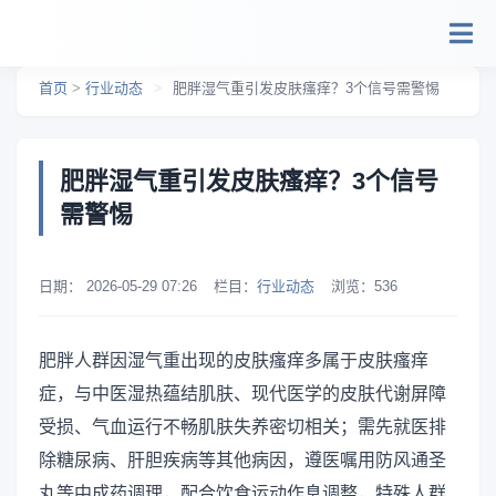
跳转到主要内容
首页
>
行业动态
>
肥胖湿气重引发皮肤瘙痒？3个信号需警惕
肥胖湿气重引发皮肤瘙痒？3个信号
需警惕
日期：
2026-05-29 07:26
栏目：
行业动态
浏览：
536
肥胖人群因湿气重出现的皮肤瘙痒多属于皮肤瘙痒
症，与中医湿热蕴结肌肤、现代医学的皮肤代谢屏障
受损、气血运行不畅肌肤失养密切相关；需先就医排
除糖尿病、肝胆疾病等其他病因，遵医嘱用防风通圣
丸等中成药调理，配合饮食运动作息调整，特殊人群