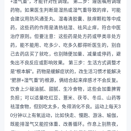
+湿气重”，才能针对性调理。 第二步：遵医嘱用调理
药物。如果医生判断是湿热或湿气重导致的痒，可能
会建议用防风通圣丸、湿毒清胶囊、肤痒颗粒等中成
药，这些药的作用是清热祛湿、祛风止痒，符合中医
治疗原则。但要注意：这些药是处方药或甲类非处方
药，能不能用、吃多少、吃多久都得听医生的，别自
己去药店买了就吃，也别随便加量、减量或停药，避
免出不良反应或影响效果。 第三步：生活方式调整才
是“根本解”。药物是缓解症状的，改生活习惯才能解决
“肥胖+湿气重”的根源，俩结合起来痒感才不会反复。
饮食上少碰油腻、甜腻、生冷食物，这些会加重脾胃
负担；可以适量吃红豆、薏米、茯苓、冬瓜、山药等
祛湿食物，但别吃太多，免得消化不良。运动上每天3
0分钟以上有氧运动，比如快走、慢跑、游泳、瑜伽，
既能排湿气又能控体重、改善循环。作息上别熬夜，