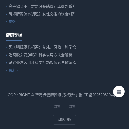
鼻塞微咳不一定是风寒感冒？正确判断方
脾虚脾湿怎么调理？女性必备的饮食+药
更多 »
健康专栏
男人喝红枣枸杞茶：益处、风险与科学饮
吃阿胶会变胖吗？科学食用方法全解析
马蹄膏怎么用才科学？功效边界与避坑指
更多 »
COPYRIGHT © 智穹界健康资讯 版权所有
鲁ICP备2025208294号-82
微博
微博
网站地图