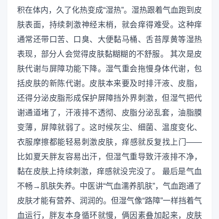
积在体内，久了化热变成“湿热”。湿热跟着气血跑到皮
肤表面，持续刺激神经末梢，就会痒得难受。这种痒
通常还带口苦、口臭、大便黏马桶、舌苔厚黄等湿热
表现，部分人会觉得皮肤黏糊糊的不舒服。 其次是皮
肤代谢与屏障功能下降。湿气重会拖慢身体代谢，包
括皮肤的新陈代谢。皮肤本来要及时排汗液、皮脂，
还得分泌皮脂形成保护屏障挡外界刺激，但湿气把代
谢通道堵了，汗液排不透彻、皮脂分泌乱套，油脂膜
变薄，屏障就弱了。这时候灰尘、细菌、温度变化、
衣服摩擦都能轻易刺激皮肤，痒感就反复找上门——
比如夏天胖友容易出汗，但湿气重导致汗液排不净，
黏在皮肤上持续刺激，痒感就没完没了。 最后是气血
不畅→肌肤失养。中医讲“气血濡养肌肤”，气血跑通了
皮肤才能有营养、润润的。但湿气像“路障”一样挡着气
血运行，胖友本身循环就慢，俩因素叠加起来，皮肤