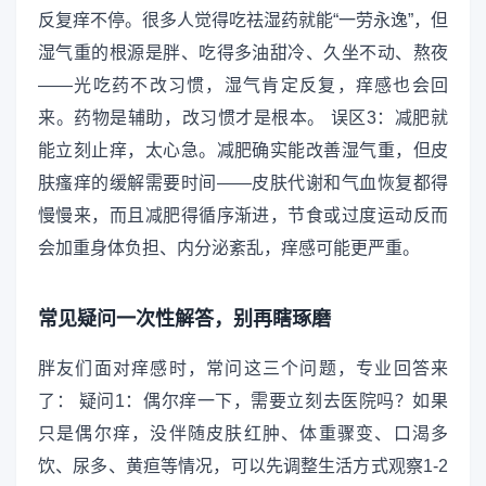
反复痒不停。很多人觉得吃祛湿药就能“一劳永逸”，但
湿气重的根源是胖、吃得多油甜冷、久坐不动、熬夜
——光吃药不改习惯，湿气肯定反复，痒感也会回
来。药物是辅助，改习惯才是根本。 误区3：减肥就
能立刻止痒，太心急。减肥确实能改善湿气重，但皮
肤瘙痒的缓解需要时间——皮肤代谢和气血恢复都得
慢慢来，而且减肥得循序渐进，节食或过度运动反而
会加重身体负担、内分泌紊乱，痒感可能更严重。
常见疑问一次性解答，别再瞎琢磨
胖友们面对痒感时，常问这三个问题，专业回答来
了： 疑问1：偶尔痒一下，需要立刻去医院吗？如果
只是偶尔痒，没伴随皮肤红肿、体重骤变、口渴多
饮、尿多、黄疸等情况，可以先调整生活方式观察1-2