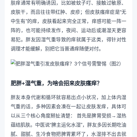
肤痒通常有明确诱因，比如被蚊子叮、接触过敏原、
皮肤干，而且往往带红肿、皮疹；但皮肤瘙痒症是“无
中生有”的痒，皮肤看起来完全正常，痒感可能一阵一
阵的，也可能持续发作，夜间、运动后或潮湿天更容
易犯。胖友因湿气重导致的痒就属于这类，得针对性
调理才能缓解，别把它当普通痒随便对付。
肥胖+湿气重，为啥会招来皮肤瘙痒？
胖友本身代谢和循环就容易出点小状况，加上体内湿
气重的话，多种因素会凑在一起让皮肤发痒，具体可
以从三个核心角度掰扯清楚： 首先是脾胃受损→湿热
蕴结肌肤。中医说“脾主运化水湿”，胖友多因长期吃油
腻、甜腻、生冷食物把脾胃累坏了，水湿排不出去就