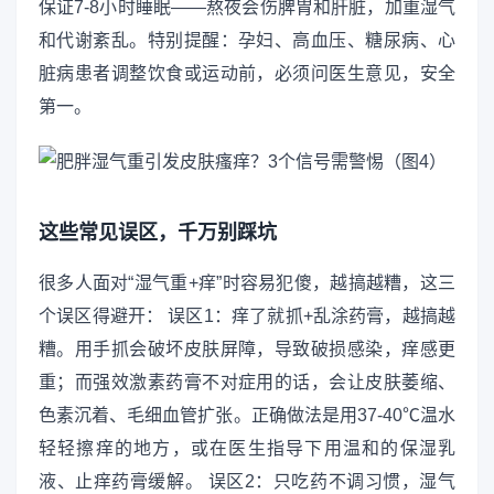
保证7-8小时睡眠——熬夜会伤脾胃和肝脏，加重湿气
和代谢紊乱。特别提醒：孕妇、高血压、糖尿病、心
脏病患者调整饮食或运动前，必须问医生意见，安全
第一。
这些常见误区，千万别踩坑
很多人面对“湿气重+痒”时容易犯傻，越搞越糟，这三
个误区得避开： 误区1：痒了就抓+乱涂药膏，越搞越
糟。用手抓会破坏皮肤屏障，导致破损感染，痒感更
重；而强效激素药膏不对症用的话，会让皮肤萎缩、
色素沉着、毛细血管扩张。正确做法是用37-40℃温水
轻轻擦痒的地方，或在医生指导下用温和的保湿乳
液、止痒药膏缓解。 误区2：只吃药不调习惯，湿气