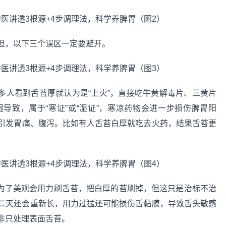
担，以下三个误区一定要避开。
多人看到舌苔厚就认为是“上火”，直接吃牛黄解毒片、三黄片
导致，属于“寒证”或“湿证”，寒凉药物会进一步损伤脾胃阳
引发胃痛、腹泻。比如有人舌苔白厚就吃去火药，结果舌苔更
为了美观会用力刷舌苔，把白厚的苔刷掉，但这只是治标不治
二天还会重新长，用力过猛还可能损伤舌黏膜，导致舌头敏感
非只处理表面舌苔。