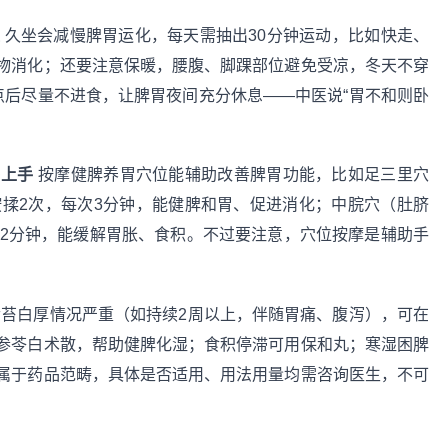
湿
久坐会减慢脾胃运化，每天需抽出30分钟运动，比如快走、
物消化；还要注意保暖，腰腹、脚踝部位避免受凉，冬天不穿
点后尽量不进食，让脾胃夜间充分休息——中医说“胃不和则卧
易上手
按摩健脾养胃穴位能辅助改善脾胃功能，比如足三里穴
按揉2次，每次3分钟，能健脾和胃、促进消化；中脘穴（肚脐
摩2分钟，能缓解胃胀、食积。不过要注意，穴位按摩是辅助手
。
苔白厚情况严重（如持续2周以上，伴随胃痛、腹泻），可在
参苓白术散，帮助健脾化湿；食积停滞可用保和丸；寒湿困脾
属于药品范畴，具体是否适用、用法用量均需咨询医生，不可