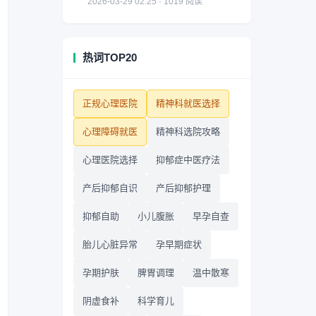
2026-03-29 02:25 · 1019 阅读
热词TOP20
正规心理医院
精神科就医选择
心理障碍就医
精神科选院攻略
心理医院选择
抑郁症中医疗法
产后抑郁自识
产后抑郁护理
抑郁自助
小儿腹胀
早孕自查
胎儿心脏异常
孕早期症状
孕期护肤
脾胃调理
温中散寒
阴虚食补
科学育儿