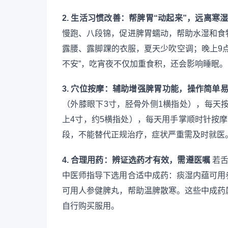
2. 生活习惯改善：帮脾胃“动起来”，远离寒
慢跑、八段锦，促进脾胃蠕动，帮助水湿和食
露腰、露脚踝的衣服，夏天少吹空调；晚上9
不安”，吃宵夜不仅加重食积，还会影响睡眠。
3. 穴位按摩：辅助增强脾胃功能，操作简单
（外膝眼下3寸，胫骨外侧1横指处），每天
上4寸，约5横指处），每天用手掌顺时针按
段，不能替代正规治疗，症状严重需及时就医
4. 合理用药：辨证选药才有效，需遵医嘱
若舌
中医师指导下选用合适中成药：痰湿内蕴可用
可用人参健脾丸，帮助温脾散寒。这些中成药
自行购买服用。