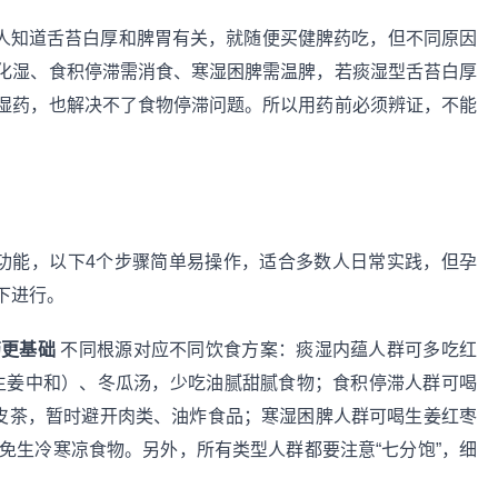
人知道舌苔白厚和脾胃有关，就随便买健脾药吃，但不同原因
化湿、食积停滞需消食、寒湿困脾需温脾，若痰湿型舌苔白厚
湿药，也解决不了食物停滞问题。所以用药前必须辨证，不能
化功能，以下4个步骤简单易操作，适合多数人日常实践，但孕
下进行。
药更基础
不同根源对应不同饮食方案：痰湿内蕴人群可多吃红
片生姜中和）、冬瓜汤，少吃油腻甜腻食物；食积停滞人群可喝
陈皮茶，暂时避开肉类、油炸食品；寒湿困脾人群可喝生姜红枣
免生冷寒凉食物。另外，所有类型人群都要注意“七分饱”，细