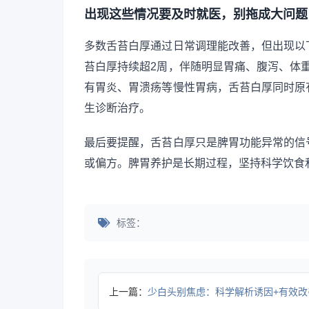
出现这些情况要及时就医，别拖成大问题
多数舌苔白厚通过日常调理能改善，但出现以
苔白厚持续超2周，伴随明显胃痛、腹泻、体重
有胃炎、胃溃疡等慢性胃病，舌苔白厚同时原
生诊断治疗。
最后要提醒，舌苔白厚只是脾胃功能异常的信
或偏方。脾胃养护是长期过程，坚持科学饮食
标签：
上一篇：
少白头别焦虑：科学解析诱因+有效改善方