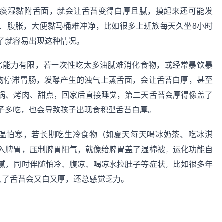
。痰湿黏附舌面，就会让舌苔变得白厚且腻，摸起来还可能发
、腹胀，大便黏马桶难冲净，比如很多上班族每天久坐8小时
了就容易出现这种情况。
化能力有限，若一次性吃太多油腻难消化食物，或经常暴饮暴
食物停滞胃肠，发酵产生的浊气上蒸舌面，会让舌苔白厚，甚至
锅、烤肉、甜点，回家后直接睡觉，第二天舌苔会厚得像盖了
子多吃，也会导致孩子出现食积型舌苔白厚。
温怕寒，若长期吃生冷食物（如夏天每天喝冰奶茶、吃冰淇
入脾胃，压制脾胃阳气，就像给脾胃盖了湿棉被，运化功能自
腻，同时伴随怕冷、腹凉、喝凉水拉肚子等症状，比如很多年
久了舌苔会又白又厚，还总感觉乏力。