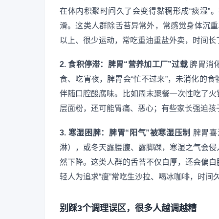
在体内积聚时间久了会变得黏稠形成“痰湿”
滑。这类人群除舌苔异常外，常感觉身体沉重
以上、很少运动，常吃重油重盐外卖，时间长
2. 食积停滞：脾胃“营养加工厂”过载
脾胃消
食、吃宵夜，脾胃会“忙不过来”，未消化的
伴随口腔酸腐味。比如周末聚餐一次性吃了火
层面粉，还可能胃痛、恶心；有些家长强迫孩
3. 寒湿困脾：脾胃“阳气”被寒湿压制
脾胃喜
淋），或冬天露腰腹、露脚踝，寒湿之气会侵
然下降。这类人群的舌苔不仅白厚，还会偏白
轻人为追求“瘦”常吃生沙拉、喝冰咖啡，时间
别踩3个调理误区，很多人越调越糟