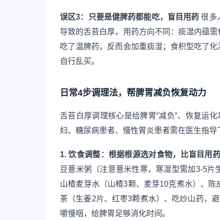
误区3：只要是健脾药都能吃，盲目用药
很多
导致的舌苔白厚，用药方向不同：痰湿内蕴需
吃了温脾药，反而会加重痰湿；食积型吃了化
自行乱买。
日常4步调理法，帮脾胃减负恢复动力
舌苔白厚调理核心是给脾胃“减负”、恢复运
妇、糖尿病患者、慢性胃炎患者需在医生指导
1. 饮食调整：根据根源选对食物，比盲目用
豆薏米粥（注意薏米性寒，寒湿型需加3-5
山楂麦芽水（山楂3颗、麦芽10克煮水）、
茶（生姜2片、红枣3颗煮水）、吃炒山药，避
嚼慢咽，给脾胃足够消化时间。