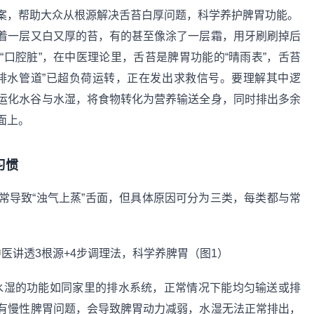
案，帮助大众从根源解决舌苔白厚问题，科学养护脾胃功能。
着一层又白又厚的苔，有的甚至像涂了一层霜，用牙刷刷掉后
口腔脏”，在中医理论里，舌苔是脾胃功能的“晴雨表”，舌苔
排水管道”已超负荷运转，正在发出求救信号。要理解其中逻
运化水谷与水湿，将食物转化为营养输送全身，同时排出多余
面上。
习惯
常导致“浊气上蒸”舌面，但具体原因可分为三类，每类都与常
水湿的功能如同家里的排水系统，正常情况下能均匀输送或排
有慢性脾胃问题，会导致脾胃动力减弱，水湿无法正常排出，