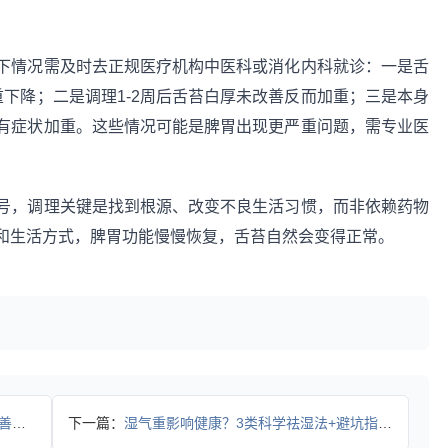
下情况需及时去正规医疗机构中医科或消化内科就诊：一是舌
下降；二是调理1-2周后舌苔白厚未改善反而加重；三是本身
有症状加重。这些情况可能是脾胃出现更严重问题，需专业医
号，调理关键是找到根源、改变不良生活习惯，而非依赖药物
和生活方式，脾胃功能慢慢恢复，舌苔自然会变得正常。
案
下一篇：
湿气重影响健康？3类科学祛湿法+避坑指南，帮你调体质