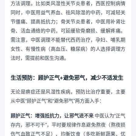
方法调理。比如类风湿性关节炎患者，西医控制病情
同时，中医用益气养血、祛风除湿的中药，可减轻关
节僵痛、提高抵抗力；骨关节炎患者，中医用补肾壮
骨、活血通络的中药，可延缓软骨磨损、缓解疼痛。
需注意，中医调理不能替代西药治疗，孕妇、哺乳期
女性、有慢性病（高血压、糖尿病）的人选择调理方
法时，需提前和医生沟通。
生活预防：顾护正气+避免邪气，减少不适发生
无论是痹症还是风湿性疾病，预防比治疗重要，主要
从中医“顾护正气”和“避免邪气”两方面入手：
顾护正气：增强抵抗力，让邪气进不来
中医认为“正气
存内，邪不可干”，平时要规律作息避免熬夜（熬夜损
伤气血致正气不足）、均衡饮食（多吃新鲜蔬果、优