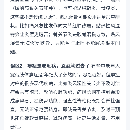
（尿酸高致关节红肿），也可能是腱鞘炎、滑膜炎，
这些都不是传统“风湿”，贴风湿膏可能没用甚至加重症
状。比如痛风急性发作时关节红肿热痛，贴热性风湿
膏会让炎症更厉害；骨关节炎是软骨磨损导致，贴风
湿膏无法修复软骨，只能暂时止痛不能解决根本问
题。
误区2：痹症是老毛病，忍忍就过去了
有些中老年人
觉得肢体痹症是“年纪大了必然的”，忍忍就好。但痹症
对应的很多现代疾病，比如类风湿性关节炎不及时治
疗会关节畸形、影响心肺功能；痛风长期不控制会形
成痛风石、损伤肾功能；强直性脊柱炎晚期会脊柱强
直，无法正常弯腰转身。即使是骨关节炎，及时干预
也能延缓软骨磨损、减轻疼痛、提高生活质量，不用
硬扛。