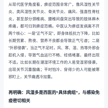
从现代医学角度看，痹症范围非常广，像风湿性关节
炎、类风湿性关节炎、骨关节炎、痛风、强直性脊柱
炎，甚至部分颈椎病、腰椎间盘突出导致的肢体麻木
疼痛，都可归到痹症范畴。中医认为痹症发病离不开
两个核心：一是“正气不足”，即身体抵抗力下降，比如
长期劳累、熬夜、营养不良都会导致正气亏虚；二是
“外邪侵袭”，当正气不足时，风、寒、湿、热等外邪会
趁机入侵，导致气血运行不畅、经络堵塞，最终出现
不适。比如长期在潮湿环境工作的人易受湿邪侵袭，
出现关节沉重酸痛；平时怕冷、穿得少的人可能被寒
邪盯上，关节痛遇冷加重。
再明确：风湿多是西医的“具体病组”，与感染免
疫密切相关