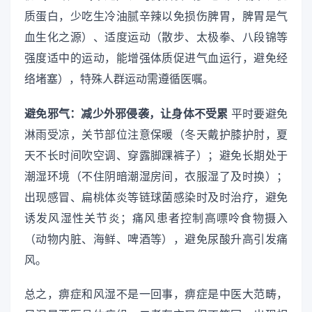
质蛋白，少吃生冷油腻辛辣以免损伤脾胃，脾胃是气
血生化之源）、适度运动（散步、太极拳、八段锦等
强度适中的运动，能增强体质促进气血运行，避免经
络堵塞），特殊人群运动需遵循医嘱。
避免邪气：减少外邪侵袭，让身体不受累
平时要避免
淋雨受凉，关节部位注意保暖（冬天戴护膝护肘，夏
天不长时间吹空调、穿露脚踝裤子）；避免长期处于
潮湿环境（不住阴暗潮湿房间，衣服湿了及时换）；
出现感冒、扁桃体炎等链球菌感染时及时治疗，避免
诱发风湿性关节炎；痛风患者控制高嘌呤食物摄入
（动物内脏、海鲜、啤酒等），避免尿酸升高引发痛
风。
总之，痹症和风湿不是一回事，痹症是中医大范畴，