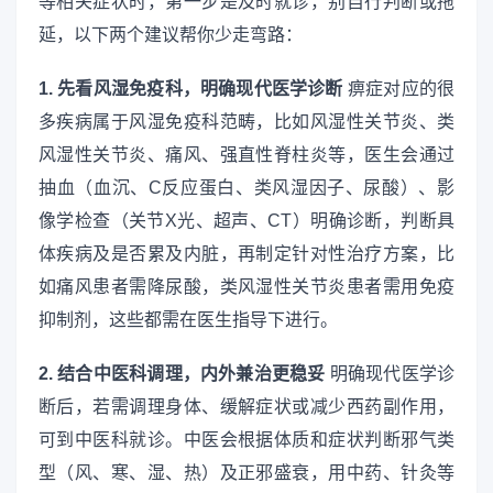
等相关症状时，第一步是及时就诊，别自行判断或拖
延，以下两个建议帮你少走弯路：
1. 先看风湿免疫科，明确现代医学诊断
痹症对应的很
多疾病属于风湿免疫科范畴，比如风湿性关节炎、类
风湿性关节炎、痛风、强直性脊柱炎等，医生会通过
抽血（血沉、C反应蛋白、类风湿因子、尿酸）、影
像学检查（关节X光、超声、CT）明确诊断，判断具
体疾病及是否累及内脏，再制定针对性治疗方案，比
如痛风患者需降尿酸，类风湿性关节炎患者需用免疫
抑制剂，这些都需在医生指导下进行。
2. 结合中医科调理，内外兼治更稳妥
明确现代医学诊
断后，若需调理身体、缓解症状或减少西药副作用，
可到中医科就诊。中医会根据体质和症状判断邪气类
型（风、寒、湿、热）及正邪盛衰，用中药、针灸等