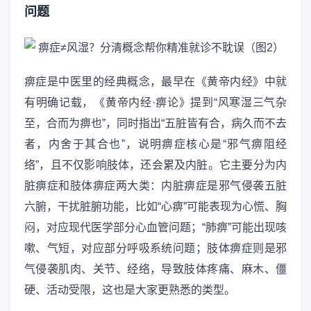
问题
痹症是中医里的经典概念，最早在《黄帝内经》中就
有明确记载，《黄帝内经·痹论》提到“风寒湿三气杂
至，合而为痹也”，同时指出“五脏皆有合，病久而不去
者，内舍于其合也”，说明痹症核心是“邪气痹阻经
络”，且不仅影响肢体，还会累及内脏。它主要分为内
脏痹症和肢体痹症两大类：内脏痹症是邪气侵袭五脏
六腑，干扰脏腑功能，比如“心痹”可能表现为心慌、胸
闷，对应现代医学部分心血管问题；“肺痹”可能出现咳
嗽、气短，对应部分呼吸系统问题；肢体痹症则是邪
气侵袭肌肉、关节、经络，导致肢体疼痛、麻木、僵
硬、活动受限，这也是大家更熟悉的类型。