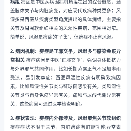
病组
痹症是中医从病因病机角度提出的综合概念，涵
盖肢体关节与内脏病变，对应现代疾病种类更多；风
湿多是西医从疾病类型角度提出的具体病组，主要指
关节及周围软组织相关的风湿性疾病，范围相对窄。
简单说，风湿是痹症的“子集”，但痹症不止有风湿。
2. 病因机制：痹症是正邪交争，风湿多与感染免疫异
常相关
痹症病因是中医“正邪交争”，强调身体抵抗力
与外界邪气共同作用，比如长期劳累正气不足加淋雨
受凉，易引发痹症；西医风湿性疾病有明确致病因
素，比如风湿性关节炎与链球菌感染有关，类风湿性
关节炎与自身免疫异常有关，痛风与尿酸代谢异常有
关，这些病因可通过医学检查明确。
3. 症状表现：痹症内外都涉及，风湿聚焦关节软组织
痹症症状不限于关节，内脏痹症有脏腑功能异常表