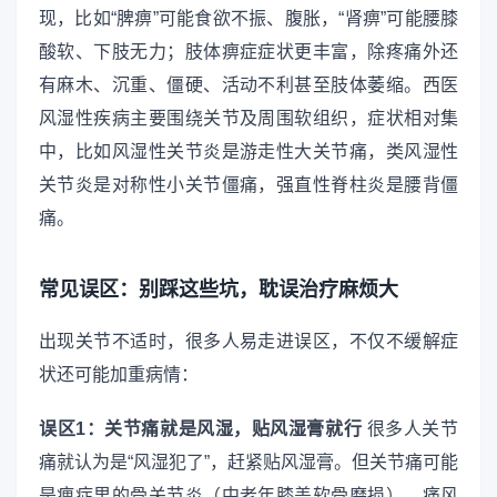
现，比如“脾痹”可能食欲不振、腹胀，“肾痹”可能腰膝
酸软、下肢无力；肢体痹症症状更丰富，除疼痛外还
有麻木、沉重、僵硬、活动不利甚至肢体萎缩。西医
风湿性疾病主要围绕关节及周围软组织，症状相对集
中，比如风湿性关节炎是游走性大关节痛，类风湿性
关节炎是对称性小关节僵痛，强直性脊柱炎是腰背僵
痛。
常见误区：别踩这些坑，耽误治疗麻烦大
出现关节不适时，很多人易走进误区，不仅不缓解症
状还可能加重病情：
误区1：关节痛就是风湿，贴风湿膏就行
很多人关节
痛就认为是“风湿犯了”，赶紧贴风湿膏。但关节痛可能
是痹症里的骨关节炎（中老年膝盖软骨磨损）、痛风