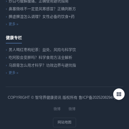
炒白芍缓解腹痛，正确使用避坑指南
鼻塞微咳不一定是风寒感冒？正确判断方
脾虚脾湿怎么调理？女性必备的饮食+药
更多 »
健康专栏
男人喝红枣枸杞茶：益处、风险与科学饮
吃阿胶会变胖吗？科学食用方法全解析
马蹄膏怎么用才科学？功效边界与避坑指
更多 »
COPYRIGHT © 智穹界健康资讯 版权所有
鲁ICP备2025208294号-82
微博
微博
网站地图