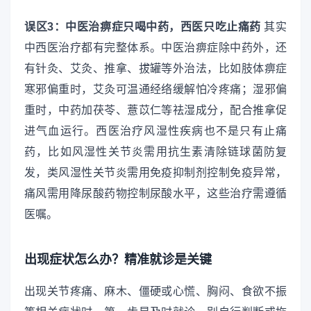
误区3：中医治痹症只喝中药，西医只吃止痛药
其实
中西医治疗都有完整体系。中医治痹症除中药外，还
有针灸、艾灸、推拿、拔罐等外治法，比如肢体痹症
寒邪偏重时，艾灸可温通经络缓解怕冷疼痛；湿邪偏
重时，中药加茯苓、薏苡仁等祛湿成分，配合推拿促
进气血运行。西医治疗风湿性疾病也不是只有止痛
药，比如风湿性关节炎需用抗生素清除链球菌防复
发，类风湿性关节炎需用免疫抑制剂控制免疫异常，
痛风需用降尿酸药物控制尿酸水平，这些治疗需遵循
医嘱。
出现症状怎么办？精准就诊是关键
出现关节疼痛、麻木、僵硬或心慌、胸闷、食欲不振