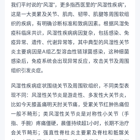
我们平时说的“风湿”，更多指西医里的“风湿性疾病”，
这是一大类累及关节、肌肉、韧带、肌腱等周围软组
织的疾病，有明确诊断标准和致病因素。根据风湿免
疫科临床共识，风湿性疾病病因复杂，包括感染、免
疫异常、遗传、代谢异常等，其中典型的风湿性关节
炎主要病因是A组乙型溶血性链球菌感染，这种细菌
感染后，免疫系统会出现异常反应，攻击关节及周围
组织引发炎症。
风湿性疾病症状围绕关节及周围软组织，不同类型表
现不同：风湿性关节炎是游走性、多发性大关节炎，
比如今天膝盖痛明天肘关节痛，受累关节红肿热痛但
一般不畸形；类风湿性关节炎是对称性小关节（手
指、手腕）疼痛僵硬，晨僵持续超1小时，长期不治疗
会关节畸形；强直性脊柱炎主要累及脊柱和骶髂关