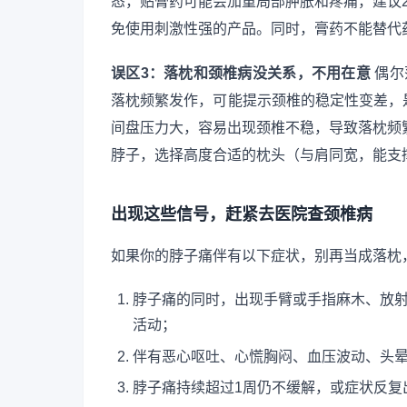
态，贴膏药可能会加重局部肿胀和疼痛，建议
免使用刺激性强的产品。同时，膏药不能替代
误区3：落枕和颈椎病没关系，不用在意
偶尔
落枕频繁发作，可能提示颈椎的稳定性变差，
间盘压力大，容易出现颈椎不稳，导致落枕频
脖子，选择高度合适的枕头（与肩同宽，能支
出现这些信号，赶紧去医院查颈椎病
如果你的脖子痛伴有以下症状，别再当成落枕
脖子痛的同时，出现手臂或手指麻木、放
活动；
伴有恶心呕吐、心慌胸闷、血压波动、头
脖子痛持续超过1周仍不缓解，或症状反复