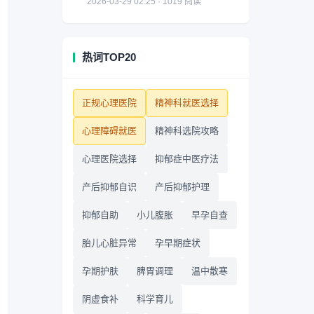
2026-03-29 02:25 · 1019 阅读
热词TOP20
正规心理医院
精神科就医选择
心理障碍就医
精神科选院攻略
心理医院选择
抑郁症中医疗法
产后抑郁自识
产后抑郁护理
抑郁自助
小儿腹胀
早孕自查
胎儿心脏异常
孕早期症状
孕期护肤
脾胃调理
温中散寒
阴虚食补
科学育儿