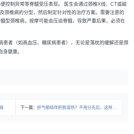
便控制异常等脊髓受压表现。 医生会通过颈椎X线、CT或磁
以及颈椎病的分型，然后制定针对性的治疗方案。需要注意的
脊髓型颈椎病，按摩可能会压迫脊髓，导致严重后果，必须在
病患者（如高血压、糖尿病患者），无论是落枕的缓解还是颈
自身健康。
碰
下一篇：
肝气郁结伴肝胆湿热？不用分先后，这样治更高效