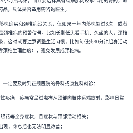
24小时后再贴，而且要选择具有缓解肌肉痉挛作用的膏药，避
药品，具体是否适用需咨询医生。
落枕确实和颈椎病没关系，但如果一年内落枕超过3次，或者
是颈椎病的预警信号。比如长期低头看手机、久坐的人，颈椎
繁，这时就要注意调整生活习惯，比如每低头30分钟起身活动
撑颈椎生理曲度），避免发展成颈椎病。
，一定要及时到正规医院的骨科或康复科就诊：
射性疼痛，疼痛常呈过电样从颈部向肢体远端放射，影响日常
晕眼花等全身症状，且症状与颈部活动相关；
出现，休息后也无法明显改善；