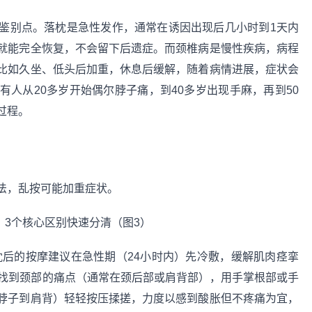
鉴别点。落枕是急性发作，通常在诱因出现后几小时到1天内
内就能完全恢复，不会留下后遗症。而颈椎病是慢性疾病，病程
比如久坐、低头后加重，休息后缓解，随着病情进展，症状会
人从20多岁开始偶尔脖子痛，到40多岁出现手麻，再到50
过程。
法，乱按可能加重症状。
后的按摩建议在急性期（24小时内）先冷敷，缓解肌肉痉挛
要找到颈部的痛点（通常在颈后部或肩背部），用手掌根部或手
脖子到肩背）轻轻按压揉搓，力度以感到酸胀但不疼痛为宜，