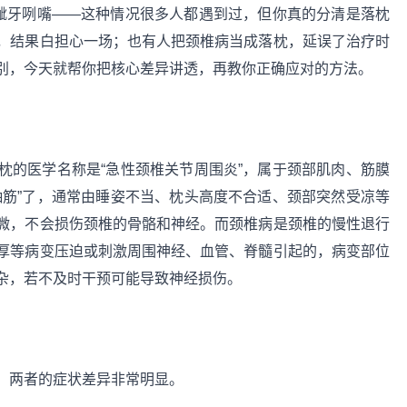
得龇牙咧嘴——这种情况很多人都遇到过，但你真的分清是落枕
，结果白担心一场；也有人把颈椎病当成落枕，延误了治疗时
别，今天就帮你把核心差异讲透，再教你正确应对的方法。
枕的医学名称是“急性颈椎关节周围炎”，属于颈部肌肉、筋膜
抽筋”了，通常由睡姿不当、枕头高度不合适、颈部突然受凉等
微，不会损伤颈椎的骨骼和神经。而颈椎病是颈椎的慢性退行
厚等病变压迫或刺激周围神经、血管、脊髓引起的，病变部位
杂，若不及时干预可能导致神经损伤。
，两者的症状差异非常明显。