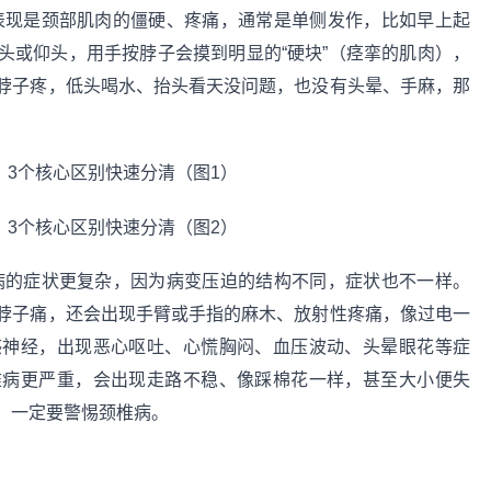
表现是颈部肌肉的僵硬、疼痛，通常是单侧发作，比如早上起
头或仰头，用手按脖子会摸到明显的“硬块”（痉挛的肌肉），
脖子疼，低头喝水、抬头看天没问题，也没有头晕、手麻，那
病的症状更复杂，因为病变压迫的结构不同，症状也不一样。
脖子痛，还会出现手臂或手指的麻木、放射性疼痛，像过电一
感神经，出现恶心呕吐、心慌胸闷、血压波动、头晕眼花等症
椎病更严重，会出现走路不稳、像踩棉花一样，甚至大小便失
，一定要警惕颈椎病。