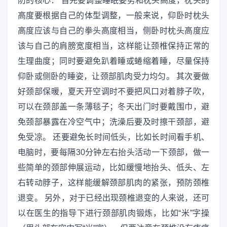
防的核心： 首先要调整睡眠姿势和枕头高度，枕头的
高度要根据自己的体型调整，一般来说，仰卧时枕头
高度应该与自己的拳头高度相当，侧卧时枕头高度应
该与自己的肩膀宽度相当，这样能让颈椎保持正常的
生理曲度；同时要避免趴着睡或蜷缩着睡，尽量保持
仰卧或侧卧的睡姿，让颈部肌肉受力均匀。 其次要做
好颈部保暖，夏天开空调时不要把风口对着脖子吹，
可以在颈部盖一条薄毯子；冬天出门时要戴围巾，避
免颈部暴露在冷空气中；洗澡后要及时擦干颈部，避
免受凉。 还要避免长时间低头，比如长时间看手机、
电脑时，要每隔30分钟左右抬头活动一下颈部，做一
些简单的颈部伸展运动，比如缓慢地抬头、低头、左
右转动脖子，这样能缓解颈部肌肉的紧张，预防颈椎
退变。 另外，对于已经出现颈椎退变的人来说，还可
以在医生的指导下进行颈部肌肉锻炼，比如“米”字操