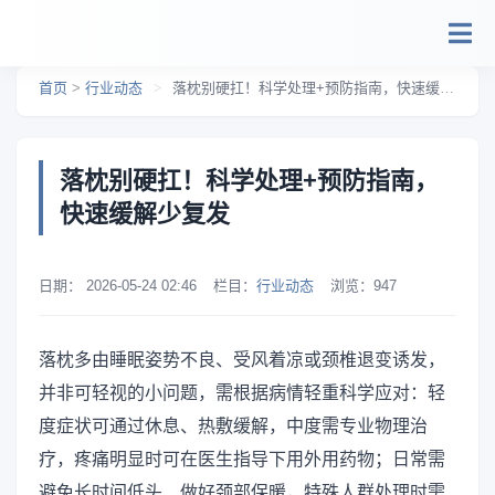
跳转到主要内容
首页
>
行业动态
>
落枕别硬扛！科学处理+预防指南，快速缓解少复发
落枕别硬扛！科学处理+预防指南，
快速缓解少复发
日期：
2026-05-24 02:46
栏目：
行业动态
浏览：
947
落枕多由睡眠姿势不良、受风着凉或颈椎退变诱发，
并非可轻视的小问题，需根据病情轻重科学应对：轻
度症状可通过休息、热敷缓解，中度需专业物理治
疗，疼痛明显时可在医生指导下用外用药物；日常需
避免长时间低头、做好颈部保暖，特殊人群处理时需