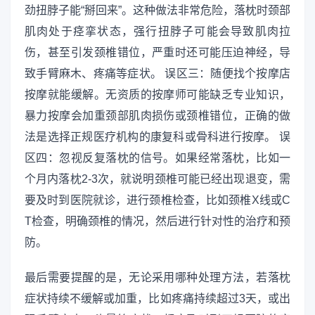
劲扭脖子能“掰回来”。这种做法非常危险，落枕时颈部
肌肉处于痉挛状态，强行扭脖子可能会导致肌肉拉
伤，甚至引发颈椎错位，严重时还可能压迫神经，导
致手臂麻木、疼痛等症状。 误区三：随便找个按摩店
按摩就能缓解。无资质的按摩师可能缺乏专业知识，
暴力按摩会加重颈部肌肉损伤或颈椎错位，正确的做
法是选择正规医疗机构的康复科或骨科进行按摩。 误
区四：忽视反复落枕的信号。如果经常落枕，比如一
个月内落枕2-3次，就说明颈椎可能已经出现退变，需
要及时到医院就诊，进行颈椎检查，比如颈椎X线或C
T检查，明确颈椎的情况，然后进行针对性的治疗和预
防。
最后需要提醒的是，无论采用哪种处理方法，若落枕
症状持续不缓解或加重，比如疼痛持续超过3天，或出