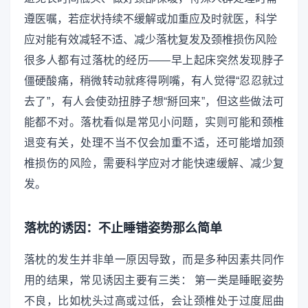
遵医嘱，若症状持续不缓解或加重应及时就医，科学
应对能有效减轻不适、减少落枕复发及颈椎损伤风险
很多人都有过落枕的经历——早上起床突然发现脖子
僵硬酸痛，稍微转动就疼得咧嘴，有人觉得“忍忍就过
去了”，有人会使劲扭脖子想“掰回来”，但这些做法可
能都不对。落枕看似是常见小问题，实则可能和颈椎
退变有关，处理不当不仅会加重不适，还可能增加颈
椎损伤的风险，需要科学应对才能快速缓解、减少复
发。
落枕的诱因：不止睡错姿势那么简单
落枕的发生并非单一原因导致，而是多种因素共同作
用的结果，常见诱因主要有三类： 第一类是睡眠姿势
不良，比如枕头过高或过低，会让颈椎处于过度屈曲