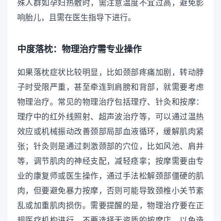
殊人群如孕妇热敷时，需注意温度不宜过高，避免影
响胎儿，且需在医生指导下进行。
中度落枕：物理治疗需专业操作
如果落枕症状比较明显，比如颈部疼痛加剧，转动脖
子时受限严重，甚至牵连到肩膀和背部，就需要考虑
物理治疗。常见的物理治疗包括理疗、针灸和按摩：
理疗中的红外线照射、超声波治疗等，可以通过温热
效应或机械振动改善颈部局部血液循环，缓解肌肉紧
张；针灸则是通过刺激颈部的穴位，比如风池、肩井
等，调节肌肉的神经支配，减轻痉挛；按摩需要由专
业的康复师或医生操作，通过手法松解颈部僵硬的肌
肉，但要避免暴力按摩，否则可能导致颈椎小关节紊
乱或加重肌肉损伤。需要提醒的是，物理治疗要在正
规医疗机构进行，不要选择无资质的按摩店，以免造