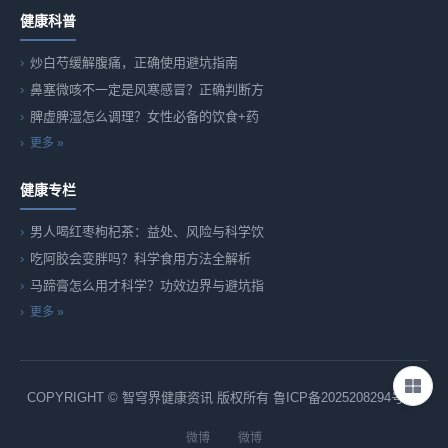
健康科普
炒白芍缓解腹痛，正确使用避坑指南
鼻塞微咳不一定是风寒感冒？正确判断方
脾虚脾湿怎么调理？女性必备的饮食+药
更多 »
健康专栏
男人喝红枣枸杞茶：益处、风险与科学饮
吃阿胶会变胖吗？科学食用方法全解析
马蹄膏怎么用才科学？功效边界与避坑指
更多 »
COPYRIGHT © 智穹界健康资讯 版权所有
鲁ICP备2025208294号-82
微博
微博