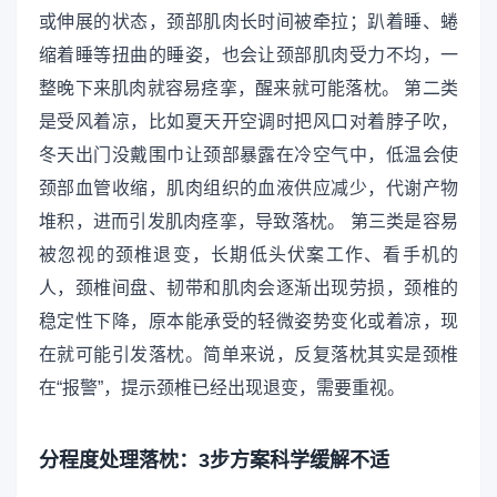
或伸展的状态，颈部肌肉长时间被牵拉；趴着睡、蜷
缩着睡等扭曲的睡姿，也会让颈部肌肉受力不均，一
整晚下来肌肉就容易痉挛，醒来就可能落枕。 第二类
是受风着凉，比如夏天开空调时把风口对着脖子吹，
冬天出门没戴围巾让颈部暴露在冷空气中，低温会使
颈部血管收缩，肌肉组织的血液供应减少，代谢产物
堆积，进而引发肌肉痉挛，导致落枕。 第三类是容易
被忽视的颈椎退变，长期低头伏案工作、看手机的
人，颈椎间盘、韧带和肌肉会逐渐出现劳损，颈椎的
稳定性下降，原本能承受的轻微姿势变化或着凉，现
在就可能引发落枕。简单来说，反复落枕其实是颈椎
在“报警”，提示颈椎已经出现退变，需要重视。
分程度处理落枕：3步方案科学缓解不适