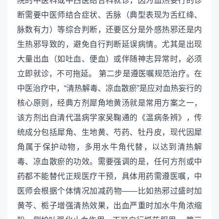
院的中医科或中西医结合科就诊，因为血热妄行的诊
断需要中医师结合症状、舌脉（典型表现为舌红绛、
脉数有力）等综合判断，还要区分是外感热邪还是内
生热邪导致的，避免自行判断延误病情。尤其是出现
大量出血（如吐血、便血）或伴随神志异常时，必须
立即就诊，不可拖延。 第二步是遵医嘱规范治疗。在
中医治疗中，“清热解毒、凉血散瘀”是应对血热妄行的
核心原则，经典方剂犀角地黄汤就是常用方案之一，
该方剂出自清代温病学家吴鞠通的《温病条辨》，传
统成分包括犀角、生地黄、芍药、牡丹皮，现代因犀
角属于保护动物，多用水牛角代替，以达到清热解
毒、凉血散瘀的功效。需要强调的是，任何方剂或中
药都不能替代正规医疗干预，具体用药需遵医嘱，中
医师会根据个体情况加减药物——比如热邪过盛时加
黄芩、栀子增强清热效果，出血严重时加水牛角浓缩