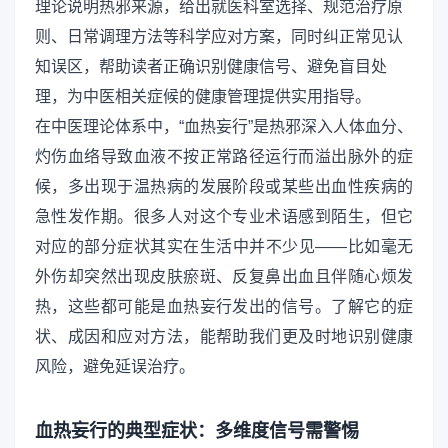
理论说明热邪来源，给出就医科室选择、规范治疗原
则、日常调理方法等科学应对方案，同时纠正常见认
知误区，帮助读者正确识别健康信号、避免盲目处
理，为中医相关症候的健康管理提供实用指导。
在中医理论体系中，“血热妄行”是热邪深入人体血分、
灼伤血络导致血液不按正常路径运行而溢出脉外的症
候，多出现于温热病的发展阶段或某些出血性疾病的
急性发作期。很多人对这个专业术语感到陌生，但它
对应的部分症状其实在生活中并不少见——比如毫无
外伤却突然出现皮肤瘀斑、反复鼻出血且伴随心烦发
热，这些都可能是血热妄行发出的信号。了解它的症
状、成因和应对方法，能帮助我们更及时地识别健康
风险，避免延误治疗。
血热妄行的典型症状：多维度信号需警惕