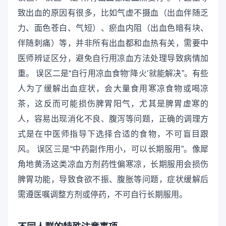
致出血的原因有很多，比如气虚不摄血（出血伴随乏
力、面色苍白、气短）、瘀血内阻（出血色暗有块、
伴随刺痛）等，并非所有出血都和血热有关，需要中
医师辨证区分，避免自行用凉血方法处理导致病情加
重。 误区二是“自行用凉血食物‘降火’就能解决”。有些
人为了缓解出血症状，会大量食用寒凉食物或喝凉
茶，这反而可能损伤脾胃阳气，尤其是脾胃虚寒的
人，容易出现消化不良、腹泻等问题，正确的调理方
式是在中医师指导下选择合适的食物，不可盲目跟
风。 误区三是“中药副作用小，可以长期服用”。像犀
角地黄汤这类凉血方剂药性偏寒凉，长期服用会损伤
脾胃功能，导致食欲不振、腹胀等问题，症状缓解后
需遵医嘱调整方剂或停药，不可自行长期服用。