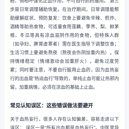
粉、侧柏叶强化止血作用，不可自行抓药服用。 第三
步是日常调理辅助恢复。在治疗期间，日常调理能帮
助缓解症状、预防复发：饮食上要避免辛辣、煎炸、
酒精等助热食物，可适量食用莲藕、荸荠、梨、鲜茅
根、冬瓜等具有凉血滋阴作用的食物，但特殊人群
（如孕妇、脾胃虚寒者）需在医生指导下调整饮食；
生活习惯上要避免熬夜（熬夜会伤阴加重内热），保
持情绪稳定（情绪激动会加重肝火），避免过度劳
累；同时要注意，不要自行服用止血药，因为血热妄
行的出血是“热迫血行”导致的，单纯止血可能让热邪内
留，加重病情，必须在凉血的基础上止血。
常见认知误区：这些错误做法要避开
关于血热妄行，很多人存在认知偏差，容易走进以下
误区： 误区一是“所有出血都是血热妄行”。中医里导