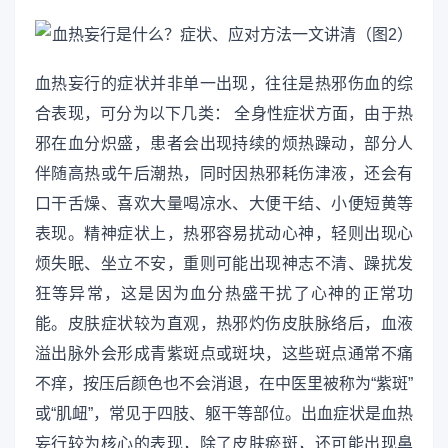
血热妄行的症状并非单一出现，往往是热邪伤血的综
合表现，可分为以下几类： 全身性症状方面，由于热
邪在血分炽盛，患者会出现持续的烦热躁动，部分人
伴随高热或午后潮热，同时因热邪耗伤津液，还会有
口干舌燥、喜欢大量喝凉水、大便干结、小便短黄等
表现。精神症状上，热邪容易扰动心神，轻则出现心
烦失眠、坐立不安，重则可能出现神志不清、躁扰发
狂等异常，这是因为血分热盛干扰了心神的正常功
能。皮肤症状较为直观，热邪灼伤皮肤脉络后，血液
溢出脉外会形成青紫斑点或斑块，这些斑点通常不痛
不痒，按压后颜色也不会消退，在中医里被称为“紫斑”
或“肌衄”，常见于四肢、躯干等部位。出血症状是血热
妄行较为核心的表现，除了皮肤瘀斑，还可能出现鼻