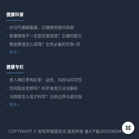
健康科普
炒白芍缓解腹痛，正确使用避坑指南
鼻塞微咳不一定是风寒感冒？正确判断方
脾虚脾湿怎么调理？女性必备的饮食+药
更多 »
健康专栏
男人喝红枣枸杞茶：益处、风险与科学饮
吃阿胶会变胖吗？科学食用方法全解析
马蹄膏怎么用才科学？功效边界与避坑指
更多 »
COPYRIGHT © 智穹界健康资讯 版权所有
鲁ICP备2025208294号-82