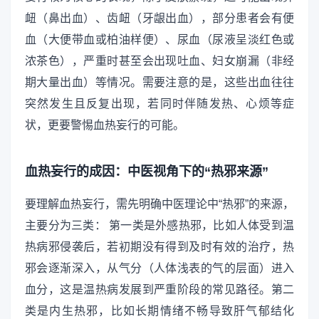
衄（鼻出血）、齿衄（牙龈出血），部分患者会有便
血（大便带血或柏油样便）、尿血（尿液呈淡红色或
浓茶色），严重时甚至会出现吐血、妇女崩漏（非经
期大量出血）等情况。需要注意的是，这些出血往往
突然发生且反复出现，若同时伴随发热、心烦等症
状，更要警惕血热妄行的可能。
血热妄行的成因：中医视角下的“热邪来源”
要理解血热妄行，需先明确中医理论中“热邪”的来源，
主要分为三类： 第一类是外感热邪，比如人体受到温
热病邪侵袭后，若初期没有得到及时有效的治疗，热
邪会逐渐深入，从气分（人体浅表的气的层面）进入
血分，这是温热病发展到严重阶段的常见路径。第二
类是内生热邪，比如长期情绪不畅导致肝气郁结化