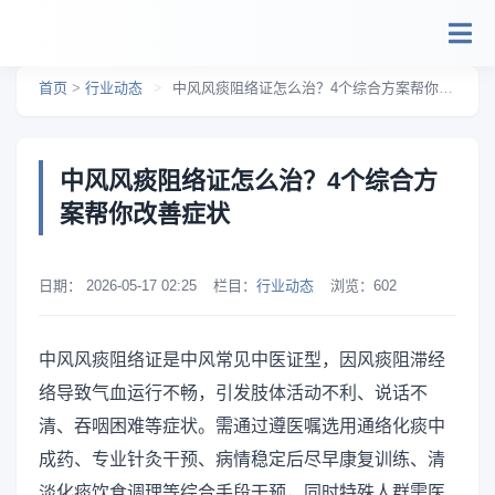
跳转到主要内容
首页
>
行业动态
>
中风风痰阻络证怎么治？4个综合方案帮你改善症状
中风风痰阻络证怎么治？4个综合方
案帮你改善症状
日期：
2026-05-17 02:25
栏目：
行业动态
浏览：
602
中风风痰阻络证是中风常见中医证型，因风痰阻滞经
络导致气血运行不畅，引发肢体活动不利、说话不
清、吞咽困难等症状。需通过遵医嘱选用通络化痰中
成药、专业针灸干预、病情稳定后尽早康复训练、清
淡化痰饮食调理等综合手段干预，同时特殊人群需医