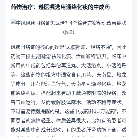
药物治疗：遵医嘱选用通络化痰的中成药
风痰阻络证的核心问题是“风痰阻滞、经络不通”，因此
药物干预主要围绕“祛风化痰、活血通络”展开。临床中
常用的中成药包括华佗再造丸、大活络丸、小活络丹
等，这些药物的组方中通常含有川芎、天南星、地龙
等成分，川芎能活血行气，天南星可燥湿化痰，地龙
能通络利尿，搭配起来有助于疏通被阻滞的经络，改
善气血运行，从而缓解肢体麻木、活动不利等症状。
不过需要特别提醒的是，这些中成药并非“万能药”，不
同患者的病情轻重、体质差异很大，比如有的患者可
能对某些中药成分过敏，有的患者肝肾功能不全，适