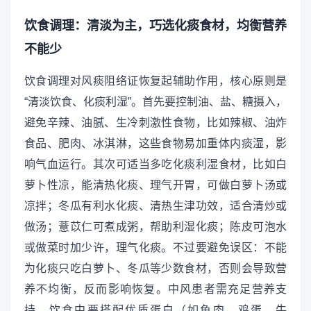
饮食调理：清淡为主，巧选化痰食材，均衡营养
不能少
饮食调理对风痰阻络证恢复起辅助作用，核心原则是
“清淡饮食、化痰利湿”。首先要控制油、盐、糖摄入，
避免辛辣、油腻、生冷刺激性食物，比如辣椒、油炸
食品、肥肉、冰淇淋，这些食物易加重体内痰湿，影
响气血运行。其次可适当多吃化痰利湿食材，比如白
萝卜性凉，能清热化痰、理气开胃，可做白萝卜汤或
凉拌；冬瓜有利水化痰、清热生津功效，适合清炒或
做汤；薏苡仁可煮成粥，帮助利湿化痰；陈皮可泡水
或做菜时加少许，理气化痰。不过要避免误区：不能
为化痰只吃白萝卜、冬瓜等少数食材，否则会导致营
养不均衡，反而影响恢复。中风患者需充足营养支
持，饮食中要搭配优质蛋白（如鱼肉、鸡蛋、牛