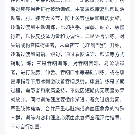
性化制定，主要包括三方面：一是肢体运动训练，初
期对瘫痪患者进行被动训练，由家属或康复师帮助活
动肩、肘、膝等大关节，防止关节僵硬和肌肉萎缩，
逐渐过渡到主动训练，比如抬手、握拳、站立、缓慢
行走，以恢复肢体力量和协调性；二是语言训练，对
失语或构音障碍患者，从单音节（如“啊”“哦”）开始，
逐渐过渡到词语、短句，通过看图说话、跟读等方式
辅助训练；三是吞咽训练，对吞咽困难、易呛咳患
者，进行鼓腮、伸舌、吞咽口水等基础训练，或在康
复师指导下用冰刺激改善吞咽反射。康复训练是长期
过程，需患者和家属坚持，不能因短期内无明显效果
就放弃。同时训练强度要循序渐进，避免过度劳累。
严重肢体瘫痪、合并严重心脏病或高血压危象的特殊
人群，训练内容和强度必须由康复师全程评估指导，
不可自行加量。