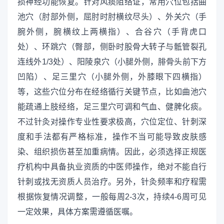
损神经功能恢复。针对风痰阻络证，常用穴位包括曲
池穴（肘部外侧，屈肘时肘横纹尽头）、外关穴（手
腕外侧，腕横纹上两横指）、合谷穴（手背虎口
处）、环跳穴（臀部，侧卧时股骨大转子与骶管裂孔
连线外1/3处）、阳陵泉穴（小腿外侧，腓骨头前下方
凹陷）、足三里穴（小腿外侧，外膝眼下四横指）
等，这些穴位分布在经络循行关键节点，比如曲池穴
能疏通上肢经络，足三里穴可调和气血、健脾化痰。
不过针灸对操作专业性要求极高，穴位定位、针刺深
度和手法都有严格标准，操作不当可能导致皮肤感
染、组织损伤甚至加重病情。因此，必须选择正规医
疗机构中具备执业资质的中医师操作，绝对不能自行
针刺或找无资质人员治疗。另外，针灸频率和疗程需
根据恢复情况调整，一般每周2-3次，持续4-6周可见
一定效果，具体方案需遵循医嘱。