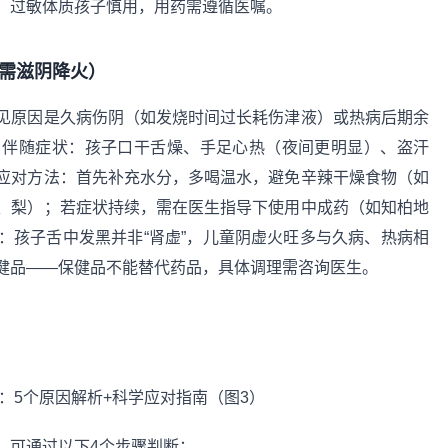
；过敏体质孩子慎用，用药需遵循医嘱。
，需滋阴降火）
见原因是久病伤阴（如发烧时间过长耗伤津液）或热病后期余
。伴随症状：孩子口干舌燥、手足心热（夜间更明显）、盗汗
应对方法：首先补充水分，多喝温水，避免辛辣干燥食物（如
、梨）；若症状持续，需在医生指导下使用中成药（如知柏地
：孩子舌中发黑并非“肾虚”，儿童阴虚火旺多与久病、热病相
健品——保健品不能替代药品，具体调理需咨询医生。
，可通过以下4个步骤判断：