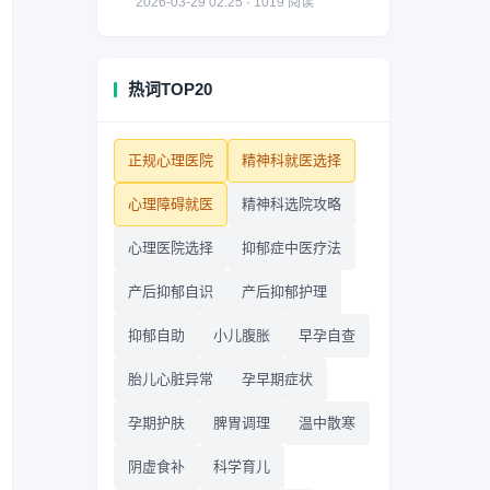
2026-03-29 02:25 · 1019 阅读
热词TOP20
正规心理医院
精神科就医选择
心理障碍就医
精神科选院攻略
心理医院选择
抑郁症中医疗法
产后抑郁自识
产后抑郁护理
抑郁自助
小儿腹胀
早孕自查
胎儿心脏异常
孕早期症状
孕期护肤
脾胃调理
温中散寒
阴虚食补
科学育儿