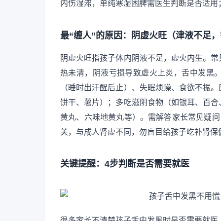
内伤湿滞，单纯寒湿困脾需医生判断是否适用
最“缠人”的原因：阴虚火旺（津液不足
阴虚火旺指孩子体内阴液不足，虚火内生。常
热未清，阴液亏损导致虚火上炎，舌中发黑
（睡时出汗醒后止）、失眠烦躁、食欲不振。
饼干、薯片）；多吃滋阴食物（如银耳、百合
黄丸、六味地黄丸等）。需解答家长常见疑问
关，与成人肾虚不同，勿盲目给孩子吃补肾保
关键提醒：4步判断是否需要就医
很多家长不清楚孩子舌中发黑时是否需要就医