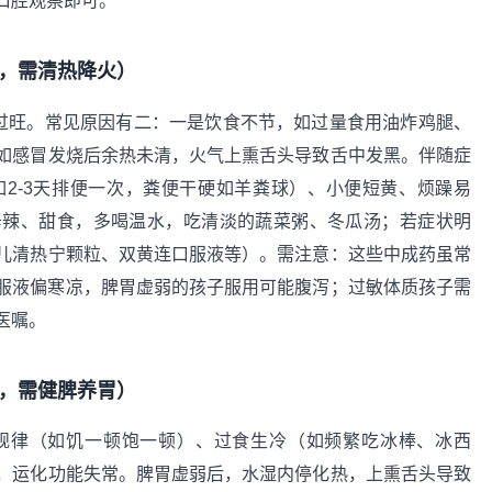
口腔观察即可。
，需清热降火）
”过旺。常见原因有二：一是饮食不节，如过量食用油炸鸡腿、
如感冒发烧后余热未清，火气上熏舌头导致舌中发黑。伴随症
2-3天排便一次，粪便干硬如羊粪球）、小便短黄、烦躁易
辛辣、甜食，多喝温水，吃清淡的蔬菜粥、冬瓜汤；若症状明
儿清热宁颗粒、双黄连口服液等）。需注意：这些中成药虽常
服液偏寒凉，脾胃虚弱的孩子服用可能腹泻；过敏体质孩子需
医嘱。
，需健脾养胃）
规律（如饥一顿饱一顿）、过食生冷（如频繁吃冰棒、冰西
，运化功能失常。脾胃虚弱后，水湿内停化热，上熏舌头导致