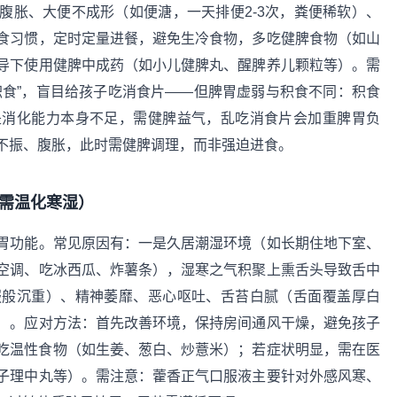
腹胀、大便不成形（如便溏，一天排便2-3次，粪便稀软）、
食习惯，定时定量进餐，避免生冷食物，多吃健脾食物（如山
导下使用健脾中成药（如小儿健脾丸、醒脾养儿颗粒等）。需
积食”，盲目给孩子吃消食片——但脾胃虚弱与积食不同：积食
是消化能力本身不足，需健脾益气，乱吃消食片会加重脾胃负
不振、腹胀，此时需健脾调理，而非强迫进食。
，需温化寒湿）
胃功能。常见原因有：一是久居潮湿环境（如长期住地下室、
空调、吃冰西瓜、炸薯条），湿寒之气积聚上熏舌头导致舌中
服般沉重）、精神萎靡、恶心呕吐、舌苔白腻（舌面覆盖厚白
）。应对方法：首先改善环境，保持房间通风干燥，避免孩子
吃温性食物（如生姜、葱白、炒薏米）；若症状明显，需在医
子理中丸等）。需注意：藿香正气口服液主要针对外感风寒、