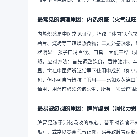
面留下深色痕迹，家长无需急着就医，先清洁
最常见的病理原因：内热炽盛（火气过旺
内热炽盛是中医常见证型，指孩子体内“火气
薯片、烧烤等辛辣燥热食物；二是外感热邪，
状明显：孩子口渴喜饮、口臭、大便干结（如
怒。应对方法：首先调整饮食，暂停油炸、
显，需在中医师辨证指导下使用中成药（如小
见，但不可自行给孩子服用——比如双黄连口
慎用，用药前必须咨询医生，所有干预需遵循
最易被忽视的原因：脾胃虚弱（消化力弱
脾胃是孩子消化吸收的核心，若平时饮食不
瓜）、或常以零食代替正餐，易导致脾胃虚弱