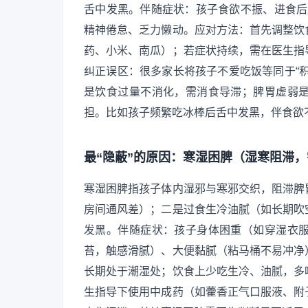
舌中发黑。伴随症状：孩子食欲不振、进食后
精神倦怠、乏力懒动。应对方法：首先调整饮
药、小米、南瓜）；若症状持续，需在医生指
纠正误区：很多家长将孩子不爱吃饭等同于“
是饮食过量不消化，需消食导滞；脾胃虚弱
担。比如孩子频繁吃冰棒后舌中发黑，伴食欲
最“隐蔽”的原因：寒湿困脾（湿寒阻滞
寒湿困脾指孩子体内湿邪与寒邪交织，阻滞脾
房间通风差）；二是过食生冷油腻（如长期吹
发黑。伴随症状：孩子身体困重（如穿湿衣
苔，触感滑腻）、大便黏腻（粘马桶不易冲净
长期处于潮湿处；饮食上少吃生冷、油腻，多
生指导下使用中成药（如藿香正气口服液、附