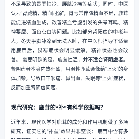
不足导致的畏寒怕冷、腰膝冷痛等症状；同时，中医
认为“肾藏精，精血同源”，肾亏常伴随精血不足，鹿茸
能促进精血生成，改善精血亏虚引发的头晕耳鸣、精
神萎靡、面色苍白等问题。比如部分肾阳虚的中老年
人，冬天手脚冰凉到无法入睡，在中医师指导下适量
用鹿茸后，畏寒症状会明显缓解，精神状态也会改
善。 需要明确的是，鹿茸性温，
并不适合肾阴虚者
。
肾阴虚者本身内热旺盛，用温性鹿茸会像给“上火”的身
体加柴，导致口干咽痛、鼻出血、失眠等“上火”症状，
反而加重肾阴虚问题。
现代研究：鹿茸的“补”有科学依据吗？
近年来，现代医学对鹿茸的成分和作用机制做了多项
研究，证实它的“补益”效果并非空谈： 鹿茸中含有
多