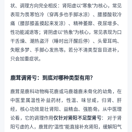
状、调理方向完全相反：肾阳虚以“寒象”为核心，常见
表现为畏寒怕冷（穿再多也手脚冰凉）、腰膝酸软冷
痛（腰部膝盖摸起来发凉）、精神萎靡、夜尿增多、
性功能减退等；肾阴虚以“热象”为核心，常见表现为口
干舌燥、潮热盗汗（睡时出汗醒后停）、头晕耳鸣、
失眠多梦、手脚心发热等。若分不清类型盲目进补，
只会加重症状。
鹿茸调肾亏：到底对哪种类型有用？
鹿茸是鹿科动物梅花鹿或马鹿雄鹿未骨化的幼角，在
中医里属温性补益药材，性温、味甘咸，归肾、肝
经，核心功效是壮肾阳、益精血、强筋骨。从中医理
论看，它的调理作用
仅针对肾阳不足型肾亏
： 对于肾
阳亏虚的人，鹿茸的“温性”能直接补充肾阳，缓解阳气