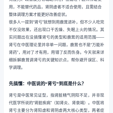
用，不能替代药品，肾阴虚者不适合使用，且需结合
整体调理方案才能更好改善症状。
很多人一提到“肾亏”就想到用鹿茸进补，但不少人吃完
不仅没效果，还出现口干舌燥、失眠上火的情况。其
实问题出在没搞懂肾亏的类型和鹿茸的适用范围——
肾亏在中医理论里并非单一问题，鹿茸也不是“万能补
肾药”，用对了才有用，用错了反而伤身。今天就来详
细拆解鹿茸调肾亏的关键知识点，帮你避开误区、科
学调理。
先搞懂：中医说的“肾亏”到底是什么？
肾亏是中医常见证型，指肾脏精气阴阳不足，并非现
代医学所说的“肾脏疾病”（如肾炎、肾衰竭）。中医将
肾亏主要分为肾阳虚和肾阴虚两大核心类型，两者症