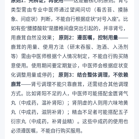
原则1：先辨证，再使用
——这是最核心的原则。肾亏
类型需由专业中医师通过望闻问切（看舌苔、摸脉
象、问症状）判断，不能自行根据症状“对号入座”。比
如有些“腰膝酸软”是腰椎间盘突出引起的，并非肾亏，
用鹿茸自然没效果；
原则2：遵医嘱，控制用量
——
鹿茸的用量、使用方法（研末吞服、泡酒、入汤剂
等）需由中医师根据个人情况制定，不能自行购买随
意使用。使用期间要定期复诊，中医师会根据症状变
化调整用量或停药；
原则3：结合整体调理，不依赖
鹿茸
——肾亏调理不能只靠鹿茸，还需结合其他调理
方式。比如肾阳不足的人，中医师可能搭配金匮肾气
丸（中成药，温补肾阳）；肾阴虚的人则用六味地黄
丸（中成药，滋阴补肾）；精血不足者可能搭配五子
衍宗丸（中成药，补肾益精）。这些中成药的使用也
必须遵医嘱，不能自行购买服用。