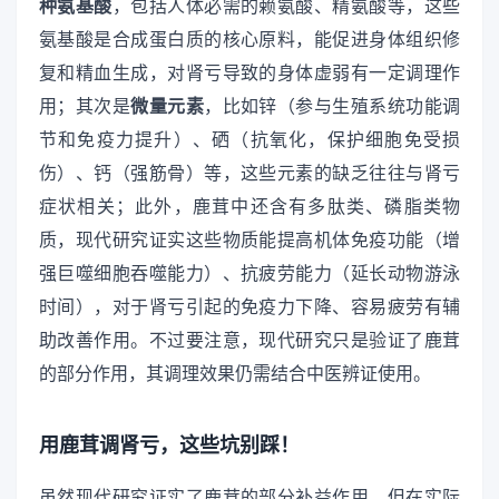
种氨基酸
，包括人体必需的赖氨酸、精氨酸等，这些
氨基酸是合成蛋白质的核心原料，能促进身体组织修
复和精血生成，对肾亏导致的身体虚弱有一定调理作
用；其次是
微量元素
，比如锌（参与生殖系统功能调
节和免疫力提升）、硒（抗氧化，保护细胞免受损
伤）、钙（强筋骨）等，这些元素的缺乏往往与肾亏
症状相关；此外，鹿茸中还含有多肽类、磷脂类物
质，现代研究证实这些物质能提高机体免疫功能（增
强巨噬细胞吞噬能力）、抗疲劳能力（延长动物游泳
时间），对于肾亏引起的免疫力下降、容易疲劳有辅
助改善作用。不过要注意，现代研究只是验证了鹿茸
的部分作用，其调理效果仍需结合中医辨证使用。
用鹿茸调肾亏，这些坑别踩！
虽然现代研究证实了鹿茸的部分补益作用，但在实际