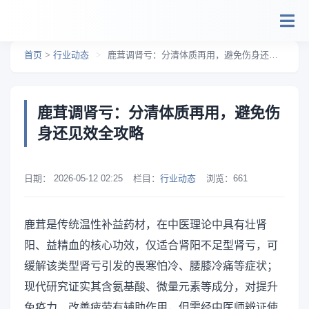
跳转到主要内容
首页
>
行业动态
>
鹿茸调肾亏：分清体质再用，避免伤身还见效全攻略
鹿茸调肾亏：分清体质再用，避免伤
身还见效全攻略
日期：
2026-05-12 02:25
栏目：
行业动态
浏览：
661
鹿茸是传统温性补益药材，在中医理论中具有壮肾
阳、益精血的核心功效，仅适合肾阳不足型肾亏，可
缓解该类型肾亏引发的畏寒怕冷、腰膝冷痛等症状；
现代研究证实其含氨基酸、微量元素等成分，对提升
免疫力、改善疲劳有辅助作用，但需经中医师辨证使