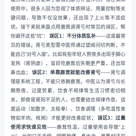
使用中，很多人因为忽视了体质辨证、用量控制等关
键问题，导致不仅没效果，还出现了上火等不适症
状。接下来就来盘点用鹿茸调肾亏时常见的误区，帮
你避开这些“坑”：
误区1：不分体质乱补
——这是最常
见的错误。肾亏类型需中医师通过望闻问切判断，不
能自己“对号入座”。比如有些年轻人熬夜多出现手脚心
发热（肾阴虚），盲目吃鹿茸后失眠更严重，还出现
鼻出血；
误区2：单靠鹿茸就能改善肾亏
——肾亏调
理是系统工程，不能只依赖鹿茸。中医认为肾亏与长
期熬夜、过度劳累、饮食不规律等生活习惯密切相
关，即使是肾阳不足的人，也需要结合规律作息、适
度运动（如散步、太极拳）、饮食调理（多吃温性食
物如羊肉、核桃）才能更好改善症状；
误区3：过量
使用求快速见效
——鹿茸性温，过量使用会导致“上