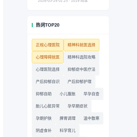
2026-03-29 02:25 · 1019 阅读
热词TOP20
正规心理医院
精神科就医选择
心理障碍就医
精神科选院攻略
心理医院选择
抑郁症中医疗法
产后抑郁自识
产后抑郁护理
抑郁自助
小儿腹胀
早孕自查
胎儿心脏异常
孕早期症状
孕期护肤
脾胃调理
温中散寒
阴虚食补
科学育儿