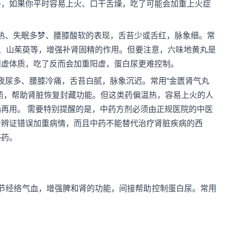
补，如果你平时容易上火、口干舌燥，吃了可能会加重上火症
心热、失眠多梦、腰膝酸软的表现，舌苔少或舌红，脉象细。常
子、山茱萸等，增强补肾固精的作用。但要注意，六味地黄丸是
阳虚体质，吃了反而会加重阳虚，蛋白尿更难控制。
、夜尿多、腰膝冷痛，舌苔白腻，脉象沉迟。常用“金匮肾气丸
药，帮助肾脏恢复封藏功能。但这类药偏温热，容易上火的人
再用。 需要特别提醒的是，中药方剂必须由正规医院的中医
为辨证错误加重病情，而且中药不能替代治疗肾脏疾病的西
停药。
节经络气血，增强脾和肾的功能，间接帮助控制蛋白尿。常用