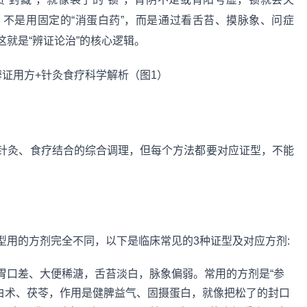
不是用固定的“消蛋白药”，而是通过看舌苔、摸脉象、问症
就是“辨证论治”的核心逻辑。
针灸、食疗结合的综合调理，但每个方法都要对应证型，不能
型用的方剂完全不同，以下是临床常见的3种证型及对应方剂:
、胃口差、大便稀溏，舌苔淡白，脉象偏弱。常用的方剂是“参
白术、茯苓，作用是健脾益气、固摄蛋白，就像把松了的封口