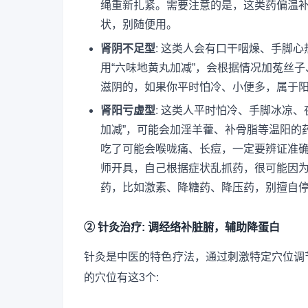
绳重新扎紧。需要注意的是，这类药偏温
状，别随便用。
肾阴不足型
: 这类人会有口干咽燥、手脚
用“六味地黄丸加减”，会根据情况加菟丝
滋阴的，如果你平时怕冷、小便多，属于
肾阳亏虚型
: 这类人平时怕冷、手脚冰凉
加减”，可能会加淫羊藿、补骨脂等温阳的
吃了可能会喉咙痛、长痘，一定要辨证准确
师开具，自己根据症状乱抓药，很可能因
药，比如激素、降糖药、降压药，别擅自
② 针灸治疗: 调经络补脏腑，辅助降蛋白
针灸是中医的特色疗法，通过刺激特定穴位调
的穴位有这3个: