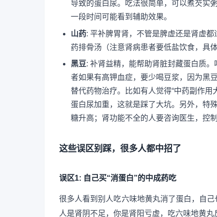
导致的蛋白尿。吃法很简单，可以煮芡实
一段时间可能看到辅助效果。
山药
: 平补脾胃肾，不管是脾虚还是肾虚
药排骨汤（注意肾病患者要低盐饮食，具
黑豆
: 补肾益精，能帮助肾脏封藏蛋白质
者如果有高钾血症，要少喝豆浆，因为黑豆
替代药物治疗。比如有人觉得“中药副作用
蛋白尿加重，这就是踩了大坑。另外，特
糖升高；肾功能不全的人要咨询医生，控
这些误区别踩，很多人都中招了
误区1: 自己买“消蛋白”的中成药吃
很多人看到别人吃六味地黄丸消了蛋白，自己
人是肾阴不足，你是肾阳亏虚，吃六味地黄丸