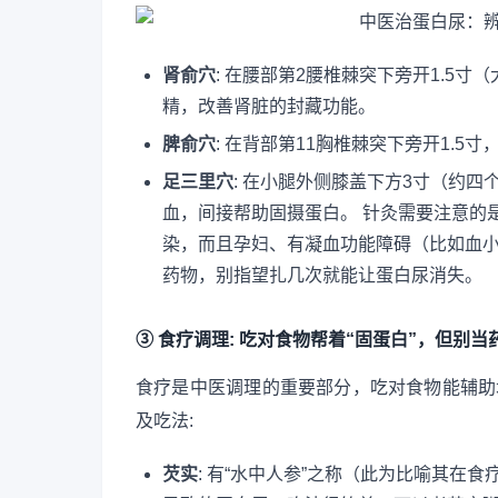
肾俞穴
: 在腰部第2腰椎棘突下旁开1.5
精，改善肾脏的封藏功能。
脾俞穴
: 在背部第11胸椎棘突下旁开1.
足三里穴
: 在小腿外侧膝盖下方3寸（约
血，间接帮助固摄蛋白。 针灸需要注意的
染，而且孕妇、有凝血功能障碍（比如血
药物，别指望扎几次就能让蛋白尿消失。
③ 食疗调理: 吃对食物帮着“固蛋白”，但别当
食疗是中医调理的重要部分，吃对食物能辅助
及吃法:
芡实
: 有“水中人参”之称（此为比喻其在