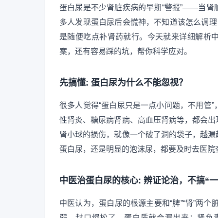
蛋白尿是不少肾脏疾病的早期“警报”——当
多人发现蛋白尿后会慌神，不知道该怎么调理
是随便吃点补肾药就行。今天就来详细解析
案，还有容易踩的坑，帮你科学应对。
先搞懂: 蛋白尿为什么不能忽视？
很多人觉得“蛋白尿只是一点小问题，不用管
性肾炎、糖尿病肾病、高血压肾病等，都会出
肾小球的损伤，就像一个破了洞的袋子，越漏
蛋白尿，还是明显的泡沫尿，都要及时去医院
中医治蛋白尿的核心: 辨证论治，不搞“一
中医认为，蛋白尿的根源主要和“脾”“肾”两个
弱，封口绳松了，蛋白质就会漏出来；肾负责