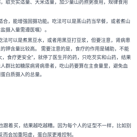
粥，取芡实适量、大米适量，加少量山药熬粥食用，规律食用
都适合，能增强固摄功能。吃法可以是蒸山药当早餐，或者煮山
体盐摄入量需遵医嘱）。
。吃法可以是煮黑豆水，或者用黑豆打豆浆，但要注意，肾病患
的钾含量比较高。 需要注意的是，食疗的作用是辅助，不能
大，食疗更安全”，就停了医生开的药，只吃芡实和山药，结果
殊人群比如糖尿病肾病患者，吃山药要算在主食量里，避免血
制蛋白质摄入的总量。
也跟着买，结果越吃越糟。因为每个人的证型不一样，比如别
反而会加重阳虚，蛋白尿更难控制。