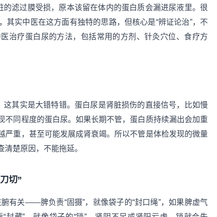
肾脏的滤过膜受损，原本该留在体内的蛋白质会漏进尿液里。很
，其实中医在这方面有独特的思路，但核心是“辨证论治”，不
中医治疗蛋白尿的方法，包括常用的方剂、针灸穴位、食疗方
”，这其实是大错特错。蛋白尿是肾脏损伤的直接信号，比如慢
现不同程度的蛋白尿。如果长期不管，蛋白质持续漏出会加重
越严重，甚至可能发展成肾衰竭。所以不管是体检发现的微量
查清楚原因，不能拖延。
刀切”
脏腑有关——脾负责“固摄”，就像袋子的“封口绳”，如果脾虚气
“封藏”，就像袋子的“锁”，肾阴不足或肾阳亏虚，锁就会失