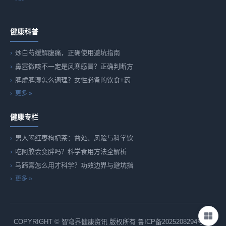
健康科普
炒白芍缓解腹痛，正确使用避坑指南
鼻塞微咳不一定是风寒感冒？正确判断方
脾虚脾湿怎么调理？女性必备的饮食+药
更多 »
健康专栏
男人喝红枣枸杞茶：益处、风险与科学饮
吃阿胶会变胖吗？科学食用方法全解析
马蹄膏怎么用才科学？功效边界与避坑指
更多 »
COPYRIGHT © 智穹界健康资讯 版权所有
鲁ICP备2025208294号-82