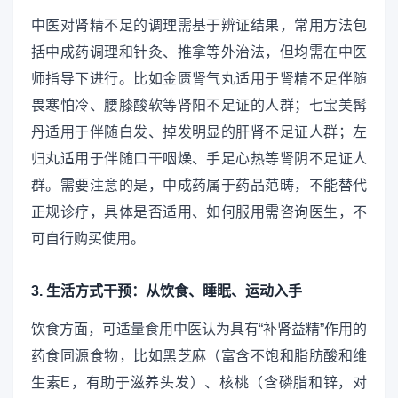
中医对肾精不足的调理需基于辨证结果，常用方法包
括中成药调理和针灸、推拿等外治法，但均需在中医
师指导下进行。比如金匮肾气丸适用于肾精不足伴随
畏寒怕冷、腰膝酸软等肾阳不足证的人群；七宝美髯
丹适用于伴随白发、掉发明显的肝肾不足证人群；左
归丸适用于伴随口干咽燥、手足心热等肾阴不足证人
群。需要注意的是，中成药属于药品范畴，不能替代
正规诊疗，具体是否适用、如何服用需咨询医生，不
可自行购买使用。
3. 生活方式干预：从饮食、睡眠、运动入手
饮食方面，可适量食用中医认为具有“补肾益精”作用的
药食同源食物，比如黑芝麻（富含不饱和脂肪酸和维
生素E，有助于滋养头发）、核桃（含磷脂和锌，对