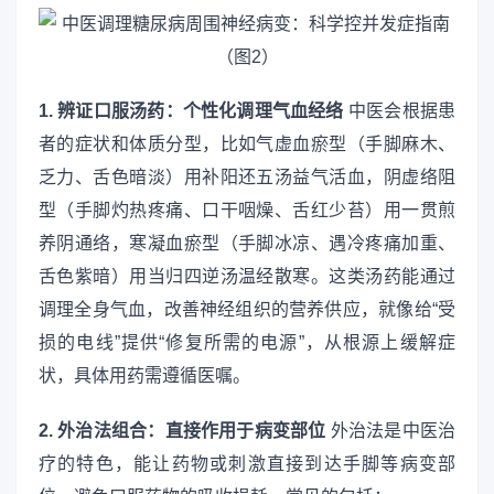
1. 辨证口服汤药：个性化调理气血经络
中医会根据患
者的症状和体质分型，比如气虚血瘀型（手脚麻木、
乏力、舌色暗淡）用补阳还五汤益气活血，阴虚络阻
型（手脚灼热疼痛、口干咽燥、舌红少苔）用一贯煎
养阴通络，寒凝血瘀型（手脚冰凉、遇冷疼痛加重、
舌色紫暗）用当归四逆汤温经散寒。这类汤药能通过
调理全身气血，改善神经组织的营养供应，就像给“受
损的电线”提供“修复所需的电源”，从根源上缓解症
状，具体用药需遵循医嘱。
2. 外治法组合：直接作用于病变部位
外治法是中医治
疗的特色，能让药物或刺激直接到达手脚等病变部