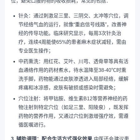
位，避免口服药物的吸收损耗，常见的包括：
针灸：通过刺激足三里、三阴交、太冲等穴位，调
节经络气血的运行，就像“重启信号线路”，改善神
经的传导功能。临床研究显示，每周3次针灸治
疗，连续4周能使65%的患者麻木症状减轻，需由
专业医生操作；
中药熏洗：用红花、艾叶、川芎、透骨草等具有活
血通络作用的药材煮水，待水温降至38-40℃时熏
洗手脚，药物能通过皮肤渗透进入局部经络，缓解
疼痛和冰凉感，皮肤有破损或感染时需避免；
穴位注射：将甲钴胺、维生素B12等营养神经的药
物注射到特定穴位（如足三里、阳陵泉），既发挥
药物的营养作用，又通过穴位刺激增强疗效，需遵
循医嘱进行。
3. 辅助调理：配合生活方式强化效果
中医还会建议患