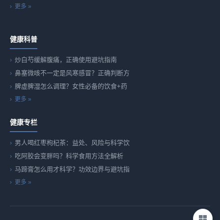
更多 »
健康科普
炒白芍缓解腹痛，正确使用避坑指南
鼻塞微咳不一定是风寒感冒？正确判断方
脾虚脾湿怎么调理？女性必备的饮食+药
更多 »
健康专栏
男人喝红枣枸杞茶：益处、风险与科学饮
吃阿胶会变胖吗？科学食用方法全解析
马蹄膏怎么用才科学？功效边界与避坑指
更多 »