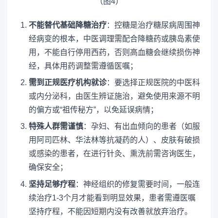
不能替代基础降糖治疗
：控糖是治疗糖尿病周围神
经病变的根本，中医调理需配合降糖药或胰岛素使
用，不能自行停用西药，否则高血糖会继续损伤神
经，具体用药调整需遵循医嘱；
需到正规医疗机构就诊
：要选择正规医院的中医科
或内分泌科，由医生辨证施治，避免使用来源不明
的偏方或“祖传秘方”，以免延误病情；
特殊人群需谨慎
：孕妇、有出血倾向的患者（如服
用阿司匹林、华法林等抗凝药的人）、皮肤有破损
或感染的患者，在进行针灸、熏洗前需咨询医生，
确保安全；
坚持足够疗程
：神经组织的修复需要时间，一般连
续治疗1-3个月才能看到明显效果，患者需遵医嘱
坚持疗程，不能因短期内没有改善就放弃治疗。