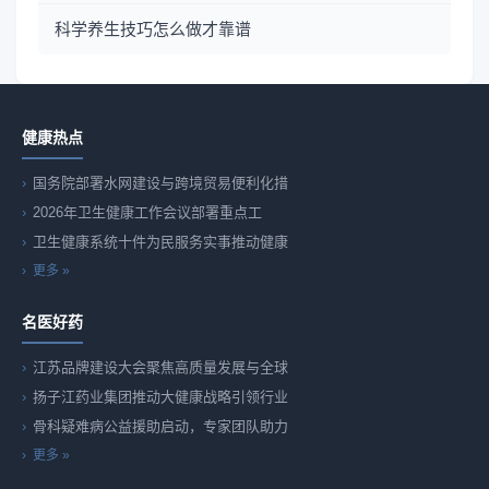
科学养生技巧怎么做才靠谱
健康热点
国务院部署水网建设与跨境贸易便利化措
2026年卫生健康工作会议部署重点工
卫生健康系统十件为民服务实事推动健康
更多 »
名医好药
江苏品牌建设大会聚焦高质量发展与全球
扬子江药业集团推动大健康战略引领行业
骨科疑难病公益援助启动，专家团队助力
更多 »