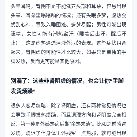
头晕耳鸣，肾阴不足不能滋养头部和耳朵，容易出现
头晕、耳朵里嗡嗡响的情况；还有失眠多梦，虚热会
扰乱心神，导致入睡困难、多梦易醒；男性可能出现
遗精，女性可能有潮热盗汗（睡着后出汗，醒后汗
止），这是虚热逼迫津液外泄的表现。这些症状组合
起来，肾阴虚的可能性才比较大，如果只是单独的手
脚发热，反而更可能是其他原因。
别漏了：这些非肾阴虚的情况，也会让你“手脚
发烫烦躁”
很多人容易忽略，除了肾阴虚，还有两种常见情况也
会导致手脚发热烦躁，而且调理方向和肾阴虚完全相
反：第一种是外感热病后期“余热未清”。比如之前感冒
发烧，烧退了但身体里还残留一点热邪，就可能出现