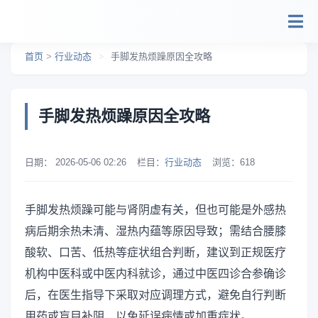
跳转到主要内容
首页
>
行业动态
>
手脚发热烦躁原因全攻略
手脚发热烦躁原因全攻略
日期：
2026-05-06 02:26
栏目：
行业动态
浏览：
618
手脚发热烦躁可能与肾阴虚有关，但也可能是外感热
病后期余热未清、湿热内蕴等原因导致；需结合腰膝
酸软、口苦、低热等症状组合判断，建议到正规医疗
机构中医科或中医内科就诊，通过中医四诊合参确诊
后，在医生指导下采取对应调理方式，避免自行判断
用药或盲目补阴，以免延误病情或加重症状。