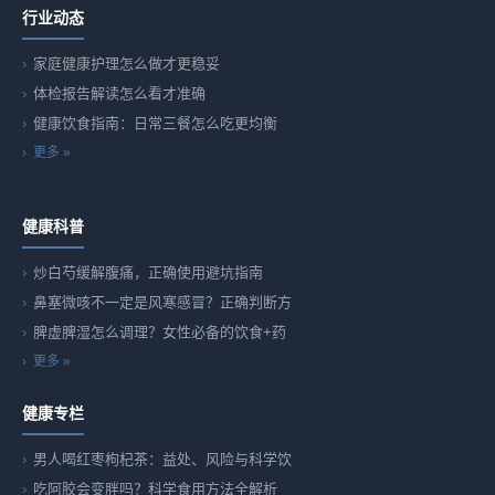
行业动态
家庭健康护理怎么做才更稳妥
体检报告解读怎么看才准确
健康饮食指南：日常三餐怎么吃更均衡
更多 »
健康科普
炒白芍缓解腹痛，正确使用避坑指南
鼻塞微咳不一定是风寒感冒？正确判断方
脾虚脾湿怎么调理？女性必备的饮食+药
更多 »
健康专栏
男人喝红枣枸杞茶：益处、风险与科学饮
吃阿胶会变胖吗？科学食用方法全解析