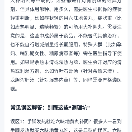
大补阴丸等中成药，这些都是针对肾阴虚的经典方
剂，但具体用哪种、用多久，需要医生根据你的症状
轻重判断，比如症状轻的用六味地黄丸，症状重（比
如虚热明显、遗精频繁）的可能用大补阴丸。需要注
意的是，这些中成药属于药品，不能替代其他治疗，
也不能自行增减剂量或长期服用，特殊人群（比如孕
妇、哺乳期女性、糖尿病患者等）需在医生指导下使
用。如果是余热未清或湿热内蕴，医生会开对应的清
热或利湿方剂，比如竹叶石膏汤（针对余热未清）、
龙胆泻肝汤（针对湿热内蕴）等，同样需要严格遵医
嘱。
常见误区解答：别踩这些“调理坑”
误区1：手脚发热就吃六味地黄丸补阴？很多人一看到
手脚发热就买六味地黄丸吃，这是典型的误区。六味