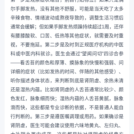
尔手脚发热，没有其他不舒服，可能是当天吃了太多
辛辣食物、情绪波动或熬夜导致的，调整生活习惯后
通常会缓解；但如果手脚发热烦躁持续超过1周，还伴
有腰膝酸软、口苦、低热等其他症状，就需要及时重
视，不要拖延。第二步是及时到正规医疗机构的中医
科或中医内科就诊。医生会通过“望闻问切”四诊合参
——看舌苔的颜色和厚薄、摸脉象的快慢和强弱、问
详细的症状（比如发热的时间、伴随的其他感受）、
听你描述身体状态，来判断到底是肾阴虚、余热未清
还是湿热内蕴。比如肾阴虚的人舌苔通常比较少、颜
色发红，脉象细而快；湿热内蕴的人舌苔黄腻，脉象
滑而快，这些都是专业诊断的依据，不是普通人能自
行判断的。第三步是遵医嘱调理或用药。如果确诊是
肾阴虚，医生可能会建议使用六味地黄丸、左归丸、