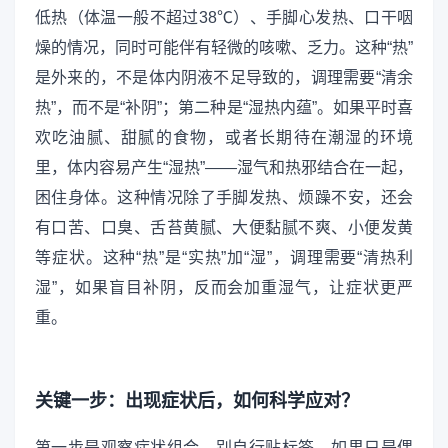
低热（体温一般不超过38℃）、手脚心发热、口干咽
燥的情况，同时可能伴有轻微的咳嗽、乏力。这种“热”
是外来的，不是体内阴液不足导致的，调理需要“清余
热”，而不是“补阴”；第二种是“湿热内蕴”。如果平时喜
欢吃油腻、甜腻的食物，或者长期待在潮湿的环境
里，体内容易产生“湿热”——湿气和热邪结合在一起，
困住身体。这种情况除了手脚发热、烦躁不安，还会
有口苦、口臭、舌苔黄腻、大便黏腻不爽、小便发黄
等症状。这种“热”是“实热”加“湿”，调理需要“清热利
湿”，如果盲目补阴，反而会加重湿气，让症状更严
重。
关键一步：出现症状后，如何科学应对？
第一步是观察症状组合，别自行贴标签。如果只是偶