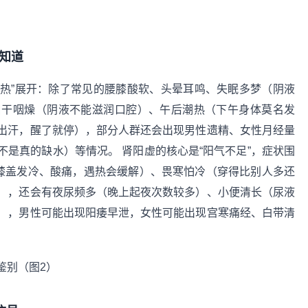
知道
虚热”展开：除了常见的腰膝酸软、头晕耳鸣、失眠多梦（阴液
口干咽燥（阴液不能滋润口腔）、午后潮热（下午身体莫名发
出汗，醒了就停），部分人群还会出现男性遗精、女性月经量
是真的缺水）等情况。 肾阳虚的核心是“阳气不足”，症状围
和膝盖发冷、酸痛，遇热会缓解）、畏寒怕冷（穿得比别人多还
），还会有夜尿频多（晚上起夜次数较多）、小便清长（尿液
），男性可能出现阳痿早泄，女性可能出现宫寒痛经、白带清