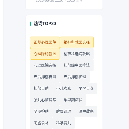
2026-05-30 11:07 · 1015 阅读
热词TOP20
正规心理医院
精神科就医选择
心理障碍就医
精神科选院攻略
心理医院选择
抑郁症中医疗法
产后抑郁自识
产后抑郁护理
抑郁自助
小儿腹胀
早孕自查
胎儿心脏异常
孕早期症状
孕期护肤
脾胃调理
温中散寒
阴虚食补
科学育儿