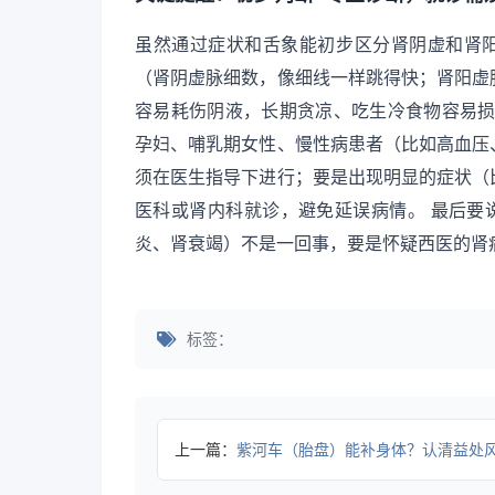
虽然通过症状和舌象能初步区分肾阴虚和肾阳
（肾阴虚脉细数，像细线一样跳得快；肾阳虚
容易耗伤阴液，长期贪凉、吃生冷食物容易损
孕妇、哺乳期女性、慢性病患者（比如高血压
须在医生指导下进行；要是出现明显的症状（
医科或肾内科就诊，避免延误病情。 最后要
炎、肾衰竭）不是一回事，要是怀疑西医的肾
标签：
上一篇：
紫河车（胎盘）能补身体？认清益处风险，避免健康