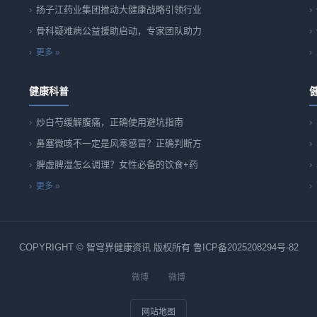
扬子江药业集团推动大健康战略引领行业
骨科疑难病公益援助启动，专家团队助力
更多 »
健康科普
炒白芍缓解腹痛，正确使用避坑指南
鼻塞微咳不一定是风寒感冒？正确判断方
脾虚脾湿怎么调理？女性必备的饮食+药
更多 »
COPYRIGHT © 智穹界健康资讯 版权所有
鲁ICP备2025208294号-82
微博
微博
网站地图