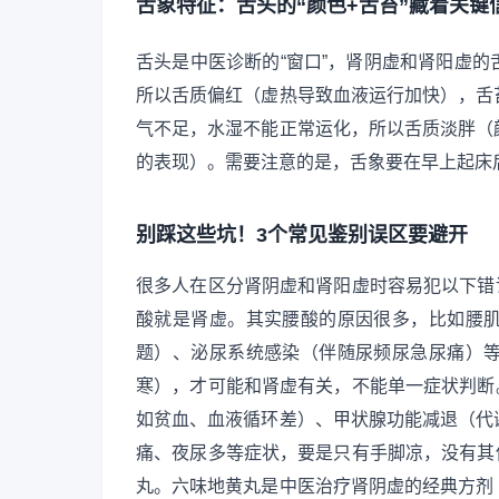
舌象特征：舌头的“颜色+舌苔”藏着关键
舌头是中医诊断的“窗口”，肾阴虚和肾阳虚
所以舌质偏红（虚热导致血液运行加快），舌
气不足，水湿不能正常运化，所以舌质淡胖（
的表现）。需要注意的是，舌象要在早上起床
别踩这些坑！3个常见鉴别误区要避开
很多人在区分肾阴虚和肾阳虚时容易犯以下错
酸就是肾虚。其实腰酸的原因很多，比如腰
题）、泌尿系统感染（伴随尿频尿急尿痛）
寒），才可能和肾虚有关，不能单一症状判断
如贫血、血液循环差）、甲状腺功能减退（代
痛、夜尿多等症状，要是只有手脚凉，没有其
丸。六味地黄丸是中医治疗肾阴虚的经典方剂