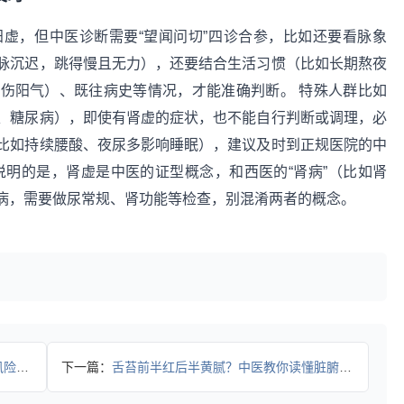
虚，但中医诊断需要“望闻问切”四诊合参，比如还要看脉象
脉沉迟，跳得慢且无力），还要结合生活习惯（比如长期熬夜
伤阳气）、既往病史等情况，才能准确判断。 特殊人群比如
、糖尿病），即使有肾虚的症状，也不能自行判断或调理，必
比如持续腰酸、夜尿多影响睡眠），建议及时到正规医院的中
说明的是，肾虚是中医的证型概念，和西医的“肾病”（比如肾
病，需要做尿常规、肾功能等检查，别混淆两者的概念。
隐患
下一篇：
舌苔前半红后半黄腻？中医教你读懂脏腑信号