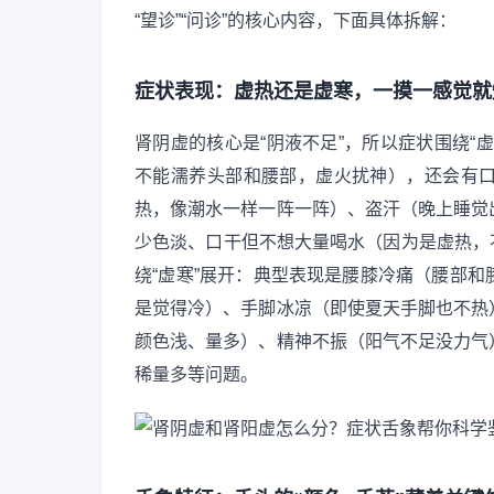
“望诊”“问诊”的核心内容，下面具体拆解：
症状表现：虚热还是虚寒，一摸一感觉就
肾阴虚的核心是“阴液不足”，所以症状围绕“
不能濡养头部和腰部，虚火扰神），还会有
热，像潮水一样一阵一阵）、盗汗（晚上睡觉
少色淡、口干但不想大量喝水（因为是虚热，不
绕“虚寒”展开：典型表现是腰膝冷痛（腰部
是觉得冷）、手脚冰凉（即使夏天手脚也不热
颜色浅、量多）、精神不振（阳气不足没力气
稀量多等问题。