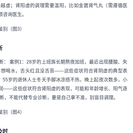
补越虚；肾阳虚的调理需要温阳，比如金匮肾气丸（需遵循医
须咨询医生。
断
： 案例1：28岁的上班族长期熬夜加班，最近出现腰酸、失
不想喝水，舌头红且没舌苔——这些症状符合肾阴虚的典型表
：55岁的退休人士冬天手脚冰凉捂不热，晚上起夜次数多，小
润——这些症状符合肾阳虚的表现，可能和年龄增长、阳气逐
判断，不能代替专业诊断，要是自己拿不准，别盲目调理。
及时