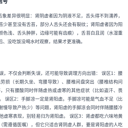
信号
的舌象差异很明显：肾阴虚者因为阴液不足，舌头得不到濡养，
苔少甚至没有舌苔，部分人舌头还会有裂纹；肾阳虚者因为阳
颜色浅、舌头肿胖，边缘可能有齿痕），舌苔白且润（水湿重
后、没吃饭没喝水时观察，结果才更准确。
误，不仅会判断失误，还可能导致调理方向出错： 误区1：腰
肌劳损（长期久坐、弯腰导致）、腰椎间盘突出（腰椎结构问
等，只有腰酸同时伴随虚热或虚寒的其他症状（比如盗汗、畏
。 误区2：手脚凉一定是肾阳虚。手脚凉可能是气血不足（比
谢慢导致产热少）等问题，肾阳虚的手脚凉会同时伴随腰膝冷
他虚寒表现，别轻易归为肾阳虚。 误区3：肾虚都吃六味地黄
（需遵循医嘱），但它只适合肾阴虚人群，要是肾阳虚的人吃