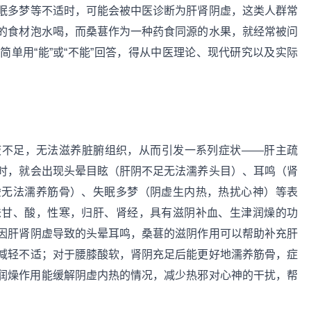
眠多梦等不适时，可能会被中医诊断为肝肾阴虚，这类人群常
的食材泡水喝，而桑葚作为一种药食同源的水果，就经常被问
单用“能”或“不能”回答，得从中医理论、现代研究以及实际
。
液不足，无法滋养脏腑组织，从而引发一系列症状——肝主疏
时，就会出现头晕目眩（肝阴不足无法濡养头目）、耳鸣（肾
虚无法濡养筋骨）、失眠多梦（阴虚生内热，热扰心神）等表
味甘、酸，性寒，归肝、肾经，具有滋阴补血、生津润燥的功
因肝肾阴虚导致的头晕耳鸣，桑葚的滋阴作用可以帮助补充肝
减轻不适；对于腰膝酸软，肾阴充足后能更好地濡养筋骨，症
润燥作用能缓解阴虚内热的情况，减少热邪对心神的干扰，帮