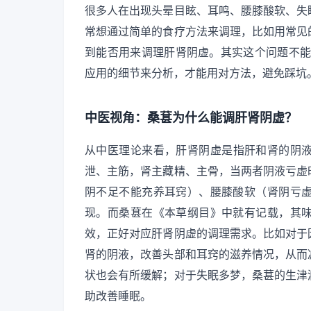
很多人在出现头晕目眩、耳鸣、腰膝酸软、失
常想通过简单的食疗方法来调理，比如用常见
到能否用来调理肝肾阴虚。其实这个问题不能简
应用的细节来分析，才能用对方法，避免踩坑
中医视角：桑葚为什么能调肝肾阴虚？
从中医理论来看，肝肾阴虚是指肝和肾的阴
泄、主筋，肾主藏精、主骨，当两者阴液亏虚
阴不足不能充养耳窍）、腰膝酸软（肾阴亏
现。而桑葚在《本草纲目》中就有记载，其
效，正好对应肝肾阴虚的调理需求。比如对于
肾的阴液，改善头部和耳窍的滋养情况，从而
状也会有所缓解；对于失眠多梦，桑葚的生津
助改善睡眠。