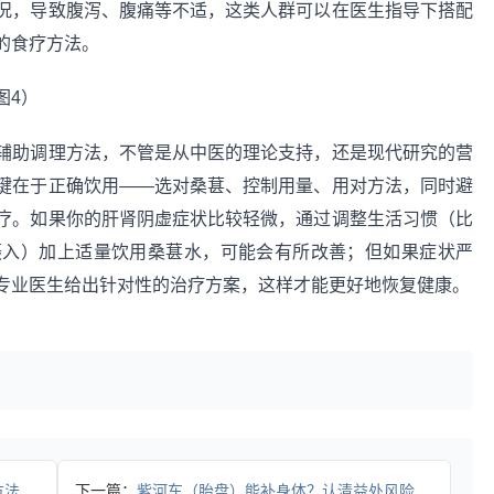
况，导致腹泻、腹痛等不适，这类人群可以在医生指导下搭配
的食疗方法。
辅助调理方法，不管是从中医的理论支持，还是现代研究的营
键在于正确饮用——选对桑葚、控制用量、用对方法，同时避
疗。如果你的肝肾阴虚症状比较轻微，通过调整生活习惯（比
摄入）加上适量饮用桑葚水，可能会有所改善；但如果症状严
专业医生给出针对性的治疗方案，这样才能更好地恢复健康。
症状
下一篇：
紫河车（胎盘）能补身体？认清益处风险，避免健康隐患