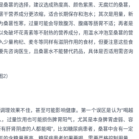
是桑葚的选择，建议选成熟度高、颜色紫黑、无腐烂的桑葚，
葚干营养成分更浓缩，适合长期保存和泡水；其次是用量，新
为桑葚性寒，过量可能会导致腹泻、腹痛等肠胃不适；再者是
以免破坏花青素等不耐热的营养成分，用温水冲泡至桑葚的营
入少量枸杞、麦冬等同样有滋阴作用的食材，但要注意这些食
要先咨询医生，且桑葚水不能替代药品，具体是否适用需咨询
调理效果不佳，甚至可能影响健康。第一个误区是认为“喝越
人，过量饮用也可能损伤脾胃阳气，尤其是本身脾胃虚弱、容
所有肝肾阴虚的人都能喝”，比如糖尿病患者，桑葚中含有一定
葚干的含糖量更高，糖尿病患者如果要喝，需要严格控制用量，