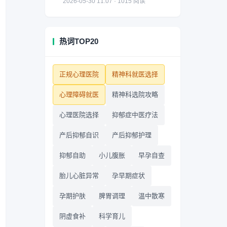
2026-05-30 11:07 · 1015 阅读
热词TOP20
正规心理医院
精神科就医选择
心理障碍就医
精神科选院攻略
心理医院选择
抑郁症中医疗法
产后抑郁自识
产后抑郁护理
抑郁自助
小儿腹胀
早孕自查
胎儿心脏异常
孕早期症状
孕期护肤
脾胃调理
温中散寒
阴虚食补
科学育儿