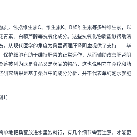
物质，包括维生素C、维生素K、B族维生素等多种维生素，以
花青素、白藜芦醇等抗氧化成分。这些抗氧化物质能够帮助清
伤，从现代医学的角度为桑葚调理肝肾阴虚提供了支持——毕
，保护细胞有助于维持肝肾的正常运作，从而辅助改善肝肾阴
桑葚被列为既是食品又是药品的物品，这也说明它在食疗和药
些研究结果是基于桑葚中的成分分析，并不代表单纯泡水就能
简单地把桑葚放进水里泡就行，有几个细节需要注意，才能更