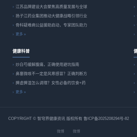
江苏品牌建设大会聚焦高质量发展与全球
扬子江药业集团推动大健康战略引领行业
骨科疑难病公益援助启动，专家团队助力
更多 »
健康科普
炒白芍缓解腹痛，正确使用避坑指南
鼻塞微咳不一定是风寒感冒？正确判断方
脾虚脾湿怎么调理？女性必备的饮食+药
更多 »
COPYRIGHT © 智穹界健康资讯 版权所有
鲁ICP备2025208294号-82
微博
微博