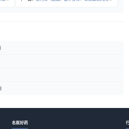
南
南
名医好药