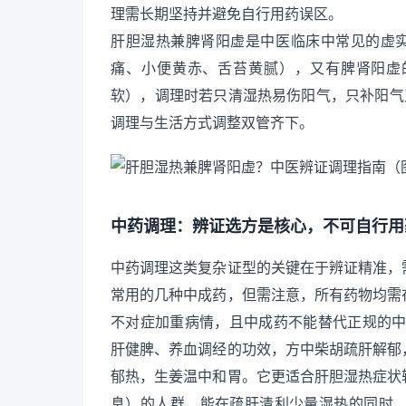
理需长期坚持并避免自行用药误区。
肝胆湿热兼脾肾阳虚是中医临床中常见的虚实
痛、小便黄赤、舌苔黄腻），又有脾肾阳虚
软），调理时若只清湿热易伤阳气，只补阳气
调理与生活方式调整双管齐下。
中药调理：辨证选方是核心，不可自行用
中药调理这类复杂证型的关键在于辨证精准，
常用的几种中成药，但需注意，所有药物均需
不对症加重病情，且中成药不能替代正规的
肝健脾、养血调经的功效，方中柴胡疏肝解郁
郁热，生姜温中和胃。它更适合肝胆湿热症状
息）的人群，能在疏肝清利少量湿热的同时