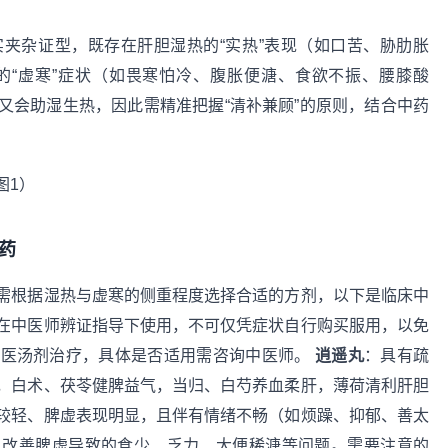
夹杂证型，既存在肝胆湿热的“实热”表现（如口苦、胁肋胀
的“虚寒”症状（如畏寒怕冷、腹胀便溏、食欲不振、腰膝酸
又会助湿生热，因此需精准把握“清补兼顾”的原则，结合中药
药
需根据湿热与虚寒的侧重程度选择合适的方剂，以下是临床中
在中医师辨证指导下使用，不可仅凭症状自行购买服用，以免
中医汤剂治疗，具体是否适用需咨询中医师。
逍遥丸
：具有疏
，白术、茯苓健脾益气，当归、白芍养血柔肝，薄荷清利肝胆
较轻、脾虚表现明显，且伴有情绪不畅（如烦躁、抑郁、善太
，改善脾虚导致的食少、乏力、大便稀溏等问题。需要注意的