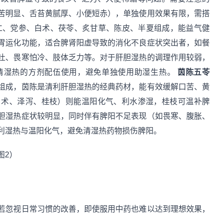
苦明显、舌苔黄腻厚、小便短赤），单独使用效果有限，需搭
仁、党参、白术、茯苓、炙甘草、陈皮、半夏组成，能益气健
胃运化功能，适合脾肾阳虚导致的消化不良症状突出者，如餐
吐、畏寒怕冷、肢体乏力等。对于肝胆湿热的调理作用较弱，
清湿热的方剂配伍使用，避免单独使用助湿生热。
茵陈五苓
组成，茵陈是清利肝胆湿热的经典药材，能有效缓解口苦、黄
白术、泽泻、桂枝）则能温阳化气、利水渗湿，桂枝可温补脾
胆湿热症状较明显，同时伴有脾阳不足表现（如畏寒、腹胀、
利湿热与温阳化气，避免清湿热药物损伤脾阳。
若忽视日常习惯的改善，即使服用中药也难以达到理想效果，