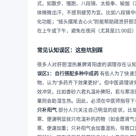
式，如散步、慢跑、八段锦、太极拳、瑜伽（温和
体微微出汗、不感到疲劳为宜。比如八段锦中
化功能；“摇头摆尾去心火”则能帮助疏泄肝
在上午或下午，避免在夜间（尤其是21:00
常见认知误区：这些坑别踩
很多人对肝胆湿热兼脾肾阳虚的调理存在认
误区1：自行搭配多种中成药
有些人为了快速
物，认为“多药齐下效果更好”。但中医调理
效冲突，比如香砂六君丸温补脾阳，若与寒凉
量则会助湿生热。因此，必须在中医师指导下
只补阳气
部分人只关注自己明显的症状，比
寒、便溏明显就只吃温补的药物（如金匮肾气
寒、便溏加重；只补阳气会加重湿热，导致口