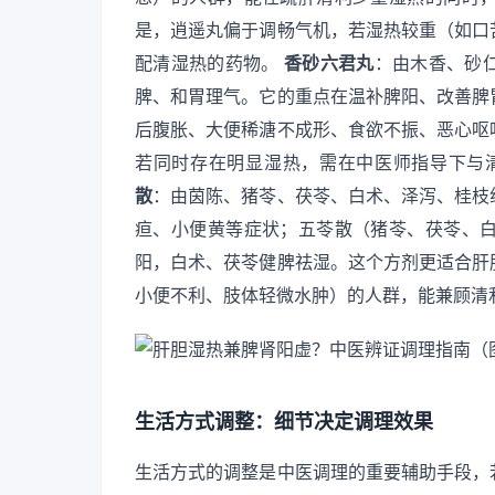
是，逍遥丸偏于调畅气机，若湿热较重（如口
配清湿热的药物。
香砂六君丸
：由木香、砂
脾、和胃理气。它的重点在温补脾阳、改善脾
后腹胀、大便稀溏不成形、食欲不振、恶心呕
若同时存在明显湿热，需在中医师指导下与
散
：由茵陈、猪苓、茯苓、白术、泽泻、桂枝
疸、小便黄等症状；五苓散（猪苓、茯苓、
阳，白术、茯苓健脾祛湿。这个方剂更适合肝
小便不利、肢体轻微水肿）的人群，能兼顾清
生活方式调整：细节决定调理效果
生活方式的调整是中医调理的重要辅助手段，