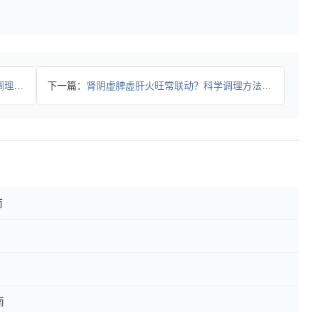
缓解
下一篇：
肾阴虚脾虚肝火旺常联动？科学调理方法帮你改善症状
南
南