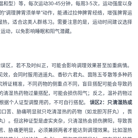
型）等，每次运动30-45分钟，每周3-5次，运动强度以身
的“调理脾胃须单举”动作，能通过拉伸脾胃经络，增强脾胃运
胆湿热，适合这类人群练习。需要注意的是，运动时间建议选择
后）运动，以免影响睡眠和阳气潜藏。
知误区，若不及时纠正，可能会影响调理效果甚至加重病情。
见效，会同时服用逍遥丸、香砂六君丸、茵陈五苓散等多种药
讲究辨证精准，不同药物的侧重点不同，盲目搭配可能会导致药
的清湿热药物过量搭配，可能会损伤阳气；反之，温补药物过
根据个人证型调整用药，不可自行搭配。
误区2：只清湿热或
如口苦、胁痛明显就只吃清湿热的药物（如龙胆泻肝丸），畏
丸）。但这种证型是虚实夹杂，只清湿热会损伤脾阳，导致畏
苦、胁痛更明显，必须兼顾两者才能达到调理效果。比如湿热