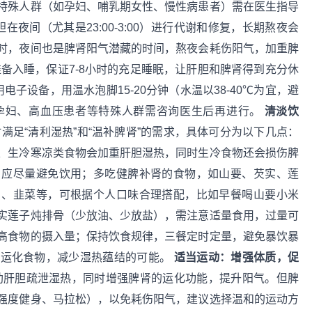
特殊人群（如孕妇、哺乳期女性、慢性病患者）需在医生指导
胆在夜间（尤其是23:00-3:00）进行代谢和修复，长期熬夜会
时，夜间也是脾肾阳气潜藏的时间，熬夜会耗伤阳气，加重脾
00准备入睡，保证7-8小时的充足睡眠，让肝胆和脾肾得到充分休
子设备，用温水泡脚15-20分钟（水温以38-40℃为宜，避
孕妇、高血压患者等特殊人群需咨询医生后再进行。
清淡饮
满足“清利湿热”和“温补脾肾”的需求，具体可分为以下几点：
、生冷寒凉类食物会加重肝胆湿热，同时生冷食物还会损伤脾
，应尽量避免饮用；多吃健脾补肾的食物，如山要、芡实、莲
）、韭菜等，可根据个人口味合理搭配，比如早餐喝山要小米
芡实莲子炖排骨（少放油、少放盐），需注意适量食用，过量可
高食物的摄入量；保持饮食规律，三餐定时定量，避免暴饮暴
胃运化食物，减少湿热蕴结的可能。
适当运动：增强体质，促
助肝胆疏泄湿热，同时增强脾肾的运化功能，提升阳气。但脾
强度健身、马拉松），以免耗伤阳气，建议选择温和的运动方