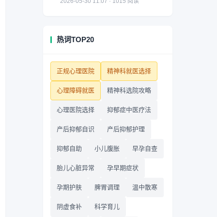
2026-05-30 11:07 · 1015 阅读
热词TOP20
正规心理医院
精神科就医选择
心理障碍就医
精神科选院攻略
心理医院选择
抑郁症中医疗法
产后抑郁自识
产后抑郁护理
抑郁自助
小儿腹胀
早孕自查
胎儿心脏异常
孕早期症状
孕期护肤
脾胃调理
温中散寒
阴虚食补
科学育儿