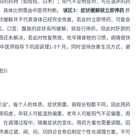
阳的药材（如桂枝、白术）；阳气不足明显时，可在温补的药
，具体比例需由中医师判断。
误区3：症状缓解就立即停药
肝
状缓解并不代表身体已经完全恢复，若此时立即停药，可能会
周后，口苦、腹胀的症状有所缓解，就自行停药，但此时肝胆的
题还未解决，若此时恢复熬夜、吃辛辣食物的习惯，病情很快
中医师指导下巩固调理1-3个月，同时坚持改善生活方式，避
论治”，每个人的体质、症状侧重、病程长短都不同，因此用药
肾阳虚，年轻人可能湿热偏重，老年人可能阳气不足偏重，用
，在调理过程中，随着症状的变化，用药方案也需要调整。因
师通过望、闻、问、切四诊合参后制定个性化调理方案，不可