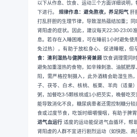
以下从作息、饮食、运动三个方面详细说明，
下进行。
规律作息：避免熬夜，养足阳气
肝
打乱肝胆的生理节律，导致湿热蕴结加重；同
肾阳虚的症状。因此，建议每天22:30-23:
息。若存在入睡困难，可在睡前1小时避免使用电
免过热），有助于放松身心、促进睡眠，但
食：清利湿热与健脾补肾兼顾
饮食调理需同时
避免加重湿热的食物，如辛辣刺激、油腻肥厚
阳，需严格控制摄入，此外酒精会助湿生热
子、茯苓、白术、核桃、板栗、羊肉（适量
粥，加餐吃3-5颗核桃或1小把芡实，晚餐吃
能导致消化不良，糖尿病患者还需控制糖分较
食或过度节食，吃饭时细嚼慢咽，有助于脾
进气血运行
适度的运动能促进气血循环，帮
肾阳虚的人群不宜进行剧烈运动（如快跑、高