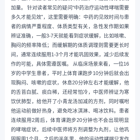
加量。 针对读者常见的疑问“中药治疗运动性哮喘需要
多久才能见效”，这里需要明确：中药的见效时间与患
者的病情严重程度、体质类型有关，急性发作期如果
辨证准确，一般3-7天就能看到症状缓解，比如咳嗽、
胸闷的频率降低；而缓解期的体质调理则需要更长时
间，通常连续服用1-3个月才能巩固效果，减少后续发
作的可能，具体需遵医嘱。 从临床场景来看，一位16
岁的中学生患者，平时上体育课跑步10分钟后就会出
现胸闷、咳嗽的症状，休息20分钟左右才能缓解，他
的舌苔白腻、痰白稀，还经常怕冷，中医师辨证为寒
饮伏肺型，给他开了小青龙汤加减的方剂，同时嘱咐
他运动前做好热身，避免吃冰淇淋、喝冰饮料。患者
连续服用2周后，体育课跑步20分钟也不会出现明显
的哮喘症状，后续中医师将方剂调整为丸剂，让他巩
固服用1个月，之后的半年里，他的运动性哮喘只发作