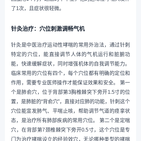
了1次，且症状很轻微。
针灸治疗：穴位刺激调畅气机
针灸是中医治疗运动性哮喘的常用外治法，通过针刺
特定的穴位，能直接调节人体的气机运行和脏腑功
能，快速缓解症状，同时增强机体的自我调节能力。
临床常用的穴位有四个，每个穴位都有明确的定位和
作用，需要专业医师操作才能保证效果和安全。 第一
个是肺俞穴，位于背部第3胸椎棘突下旁开1.5寸的位
置，是肺脏的“背俞穴”，直接对应肺的功能，针刺这个
穴位能宣发肺气、平喘止咳，帮助调节气道的痉挛状
态，是治疗所有肺部疾病的常用穴位。 第二个是定喘
穴，在背部第7颈椎棘突下旁开0.5寸，这个穴位是专
门为治疗哮喘设立的经验效穴，无论哪种类型的哮喘