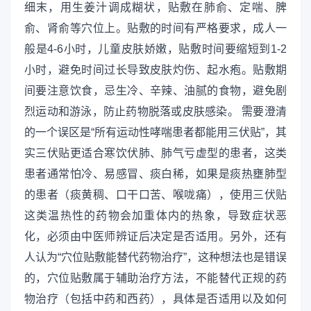
细末，用生姜汁调成糊状，贴敷在肺俞、定喘、脾
俞、肾俞等穴位上。贴敷的时间有严格要求，成人一
般是4-6小时，儿童皮肤娇嫩，贴敷时间要缩短到1-2
小时，避免时间过长导致皮肤灼伤、起水疱。贴敷期
间要注意饮食，忌生冷、辛辣、油腻的食物，避免剧
烈运动和游泳，防止药物脱落或皮肤感染。 需要澄清
的一个误区是“所有运动性哮喘患者都能用三伏贴”，其
实三伏贴更适合寒饮伏肺、肺气亏虚型的患者，这类
患者通常怕冷、易感冒、痰白稀，如果是痰热壅肺型
的患者（痰黄稠、口干口苦、喉咙痛），使用三伏贴
这类温热性的药物会加重体内的热象，导致症状恶
化，必须由中医师辨证后决定是否适用。另外，还有
人认为“穴位贴敷能替代药物治疗”，这种想法也是错误
的，穴位贴敷属于辅助治疗方法，不能替代正规的药
物治疗（包括中药和西药），具体是否适用以及如何