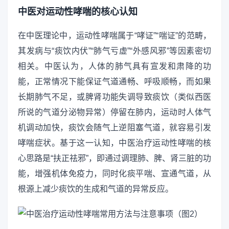
中医对运动性哮喘的核心认知
在中医理论中，运动性哮喘属于“哮证”“喘证”的范畴，
其发病与“痰饮内伏”“肺气亏虚”“外感风邪”等因素密切
相关。中医认为，人体的肺气具有宣发和肃降的功
能，正常情况下能保证气道通畅、呼吸顺畅，而如果
长期肺气不足，或脾肾功能失调导致痰饮（类似西医
所说的气道分泌物异常）停留在肺内，运动时人体气
机调动加快，痰饮会随气上逆阻塞气道，就容易引发
哮喘症状。基于这一认知，中医治疗运动性哮喘的核
心思路是“扶正祛邪”，即通过调理肺、脾、肾三脏的功
能，增强机体免疫力，同时化痰平喘、宣通气道，从
根源上减少痰饮的生成和气道的异常反应。