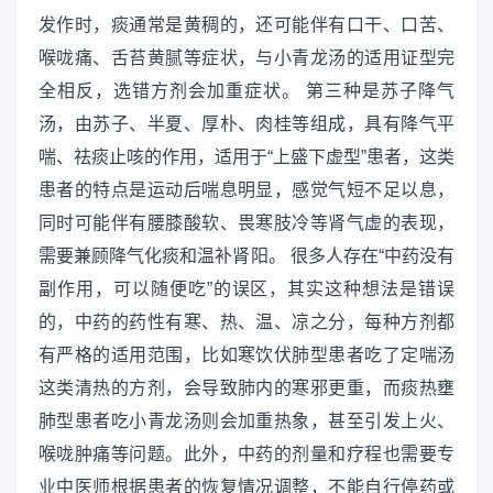
发作时，痰通常是黄稠的，还可能伴有口干、口苦、
喉咙痛、舌苔黄腻等症状，与小青龙汤的适用证型完
全相反，选错方剂会加重症状。 第三种是苏子降气
汤，由苏子、半夏、厚朴、肉桂等组成，具有降气平
喘、祛痰止咳的作用，适用于“上盛下虚型”患者，这类
患者的特点是运动后喘息明显，感觉气短不足以息，
同时可能伴有腰膝酸软、畏寒肢冷等肾气虚的表现，
需要兼顾降气化痰和温补肾阳。 很多人存在“中药没有
副作用，可以随便吃”的误区，其实这种想法是错误
的，中药的药性有寒、热、温、凉之分，每种方剂都
有严格的适用范围，比如寒饮伏肺型患者吃了定喘汤
这类清热的方剂，会导致肺内的寒邪更重，而痰热壅
肺型患者吃小青龙汤则会加重热象，甚至引发上火、
喉咙肿痛等问题。此外，中药的剂量和疗程也需要专
业中医师根据患者的恢复情况调整，不能自行停药或