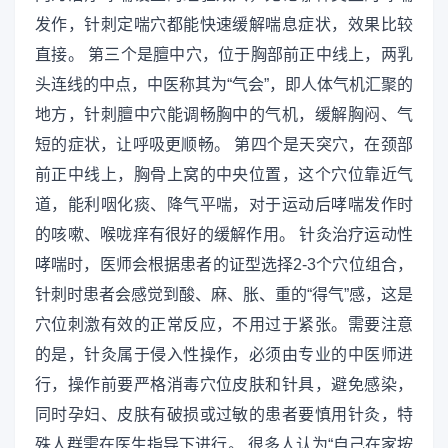
发作，针刺定喘穴都能快速缓解喘息症状，效果比较
直接。 第三个是膻中穴，位于胸部前正中线上，两乳
头连线的中点，中医称其为“气会”，即人体气机汇聚的
地方，针刺膻中穴能调畅胸中的气机，缓解胸闷、气
短的症状，让呼吸更顺畅。 第四个是天突穴，在颈部
前正中线上，胸骨上窝的中央位置，这个穴位靠近气
道，能利咽化痰、降气平喘，对于运动后哮喘发作时
的咳嗽、喉咙痒有很好的缓解作用。 针灸治疗运动性
哮喘时，医师会根据患者的证型选择2-3个穴位组合，
针刺时患者会感觉到酸、麻、胀、重的“得气”感，这是
穴位刺激有效的正常反应，不用过于紧张。需要注意
的是，针灸属于侵入性操作，必须由专业的中医师进
行，操作前要严格消毒穴位皮肤和针具，避免感染，
同时孕妇、皮肤有破损或过敏的患者要慎用针灸，特
殊人群需在医生指导下进行。 很多人认为“自己在家按