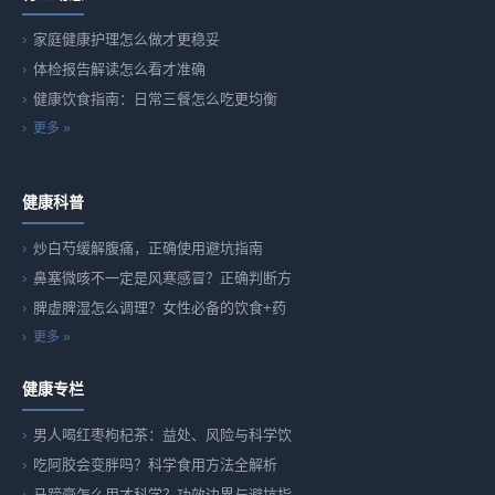
家庭健康护理怎么做才更稳妥
体检报告解读怎么看才准确
健康饮食指南：日常三餐怎么吃更均衡
更多 »
健康科普
炒白芍缓解腹痛，正确使用避坑指南
鼻塞微咳不一定是风寒感冒？正确判断方
脾虚脾湿怎么调理？女性必备的饮食+药
更多 »
健康专栏
男人喝红枣枸杞茶：益处、风险与科学饮
吃阿胶会变胖吗？科学食用方法全解析
马蹄膏怎么用才科学？功效边界与避坑指