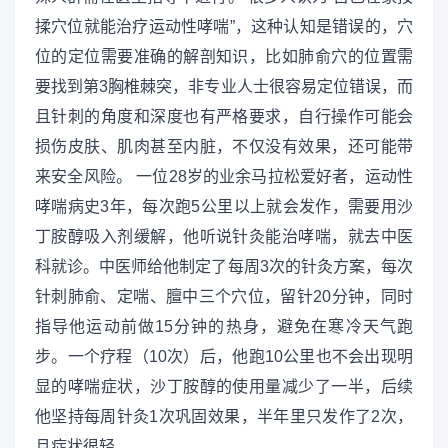
揉穴位就能治疗运动性哮喘”，这种认知是错误的，穴
位的定位需要准确的解剖知识，比如肺俞穴的位置需
要找到第3胸椎棘突，非专业人士很容易定位错误，而
且针刺的角度和深度也有严格要求，自行操作可能会
损伤皮肤、肌肉甚至内脏，不仅没有效果，还可能带
来安全风险。 一位28岁的业余马拉松爱好者，运动性
哮喘病史3年，每次跑5公里以上就会发作，需要用沙
丁胺醇吸入剂缓解，他听说针灸能治哮喘，就去中医
科就诊。中医师给他制定了每周3次的针灸方案，每次
针刺肺俞、定喘、膻中三个穴位，留针20分钟，同时
指导他运动前做15分钟的热身，避免在寒冷天气跑
步。一个疗程（10次）后，他跑10公里也不会出现明
显的哮喘症状，沙丁胺醇的使用量减少了一半，后续
他坚持每周针灸1次巩固效果，半年里只发作了2次，
且症状很轻。