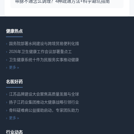
带脉不通怎么调理？4种疏通方法+科学避坑指南
健康热点
国务院部署水网建设与跨境贸易便利化措
2026年卫生健康工作会议部署重点工
卫生健康系统十件为民服务实事推动健康
更多 »
名医好药
江苏品牌建设大会聚焦高质量发展与全球
扬子江药业集团推动大健康战略引领行业
骨科疑难病公益援助启动，专家团队助力
更多 »
行业动态