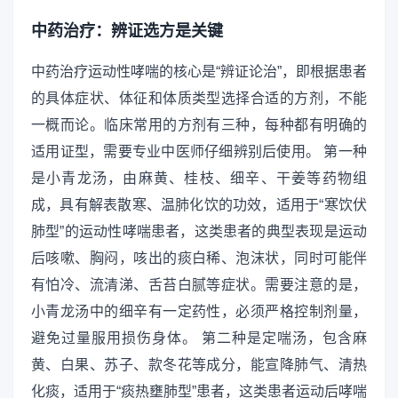
中药治疗：辨证选方是关键
中药治疗运动性哮喘的核心是“辨证论治”，即根据患者
的具体症状、体征和体质类型选择合适的方剂，不能
一概而论。临床常用的方剂有三种，每种都有明确的
适用证型，需要专业中医师仔细辨别后使用。 第一种
是小青龙汤，由麻黄、桂枝、细辛、干姜等药物组
成，具有解表散寒、温肺化饮的功效，适用于“寒饮伏
肺型”的运动性哮喘患者，这类患者的典型表现是运动
后咳嗽、胸闷，咳出的痰白稀、泡沫状，同时可能伴
有怕冷、流清涕、舌苔白腻等症状。需要注意的是，
小青龙汤中的细辛有一定药性，必须严格控制剂量，
避免过量服用损伤身体。 第二种是定喘汤，包含麻
黄、白果、苏子、款冬花等成分，能宣降肺气、清热
化痰，适用于“痰热壅肺型”患者，这类患者运动后哮喘