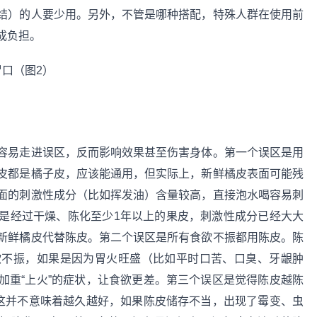
结）的人要少用。另外，不管是哪种搭配，特殊人群在使用前
成负担。
容易走进误区，反而影响效果甚至伤害身体。第一个误区是用
皮都是橘子皮，应该能通用，但实际上，新鲜橘皮表面可能残
面的刺激性成分（比如挥发油）含量较高，直接泡水喝容易刺
是经过干燥、陈化至少1年以上的果皮，刺激性成分已经大大
新鲜橘皮代替陈皮。第二个误区是所有食欲不振都用陈皮。陈
欲不振，如果是因为胃火旺盛（比如平时口苦、口臭、牙龈肿
加重“上火”的症状，让食欲更差。第三个误区是觉得陈皮越陈
但这并不意味着越久越好，如果陈皮储存不当，出现了霉变、虫