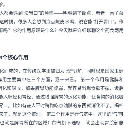
诊。
人都会遇到“没胃口”的烦恼——明明到了饭点，看着一桌子菜
这时候，很多人会想到泡点陈皮水喝，说它能“打开胃口”。作
振吗？它的作用原理是什么？今天就来详细聊聊这个药食两用
3个核心作用
化而成的，在传统医学里被归为“理气药”，同时也是国家卫健
作用主要集中在三个方面，逐一来看。 第一个作用是健脾和
的消化和吸收，如果脾胃功能虚弱，就容易出现食欲不振、饭后
能入脾经和胃经，通过增强脾胃的运化功能，让食物的消化吸
胃口。比如有些人平时稍微吃点油腻的东西就消化不了，喝杯
了，就是这个道理。 第二个作用是行气宽中。这里的“气”可
（也就是脾胃所在的区域）的气机不通畅，就会出现胃脘部胀