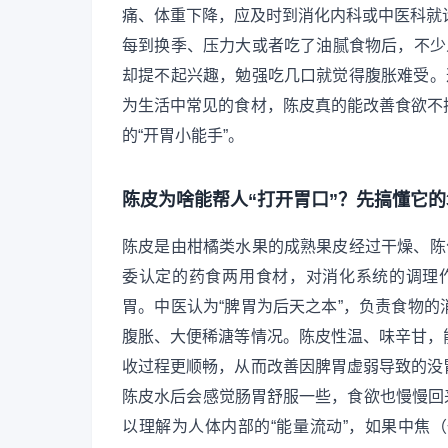
痛、体重下降，应及时到消化内科或中医科就
每到换季、压力大或者吃了油腻食物后，不少
却提不起兴趣，勉强吃几口就觉得腹胀难受。
为生活中常见的食材，陈皮真的能改善食欲不
的“开胃小能手”。
陈皮为啥能帮人“打开胃口”？先搞懂它的
陈皮是由柑橘类水果的成熟果皮经过干燥、陈
委认定的药食两用食材，对消化系统的调理
胃。中医认为“脾胃为后天之本”，负责食物
腹胀、大便稀溏等情况。陈皮性温、味辛甘，
收过程更顺畅，从而改善因脾胃虚弱导致的没
陈皮水后会感觉肠胃舒服一些，食欲也慢慢回来
以理解为人体内部的“能量流动”，如果中焦