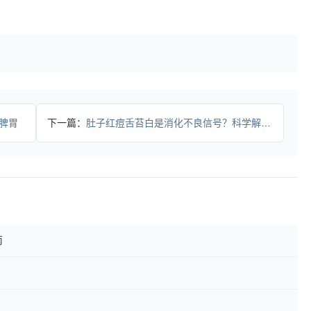
脾胃
下一篇：
肚子红痘舌苔白是消化不良信号？科学解读背后原因
南