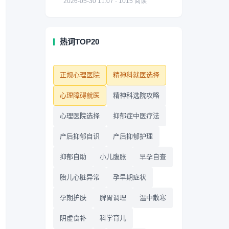
2026-05-30 11:07 · 1015 阅读
热词TOP20
正规心理医院
精神科就医选择
心理障碍就医
精神科选院攻略
心理医院选择
抑郁症中医疗法
产后抑郁自识
产后抑郁护理
抑郁自助
小儿腹胀
早孕自查
胎儿心脏异常
孕早期症状
孕期护肤
脾胃调理
温中散寒
阴虚食补
科学育儿