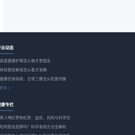
行业动态
家庭健康护理怎么做才更稳妥
体检报告解读怎么看才准确
健康饮食指南：日常三餐怎么吃更均衡
更多 »
健康专栏
男人喝红枣枸杞茶：益处、风险与科学饮
吃阿胶会变胖吗？科学食用方法全解析