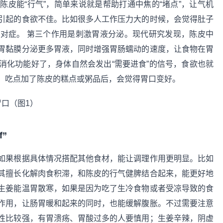
皮能“行气”，简单来说就是帮助打通中焦的“堵点”，让气机
引起的食欲不佳。比如很多人工作压力大的时候，会觉得肚子
对症。 第三个作用是刺激胃液分泌。现代研究发现，陈皮中
胃黏膜分泌更多胃液，同时增强胃肠蠕动的速度，让食物在胃
消化功能好了，身体自然会发出“需要进食”的信号，食欲也就
，吃点加了陈皮的糕点或粥品后，会觉得胃口变好。
”
如果根据具体情况搭配其他食材，能让调理作用更明显。比如
其擅长化解肉食积滞，和陈皮的行气健脾结合起来，能更好地
生姜能温胃散寒，如果是因为吃了生冷食物或者受凉导致的食
作用，让肠胃暖和起来的同时，也能缓解腹胀。不过需要注意
性比较强，有胃溃疡、胃酸过多的人要慎用；生姜辛辣，阴虚