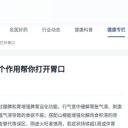
名医好药
行业动态
健康科普
健康专栏
你打开胃口
个作用帮你打开胃口
过健脾和胃增强脾胃运化功能、行气宽中缓解胃胀气滞、刺激
或气滞导致的食欲不振；搭配山楂能增强化解肉食积滞的效
皮替代等误区，阴虚火旺者慎用，若症状持续超1周或伴胃