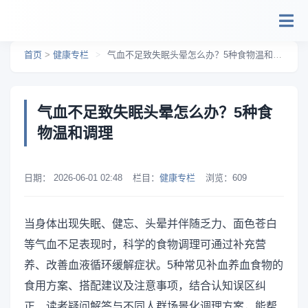
跳转到主要内容
首页
>
健康专栏
>
气血不足致失眠头晕怎么办？5种食物温和调理
气血不足致失眠头晕怎么办？5种食
物温和调理
日期：
2026-06-01 02:48
栏目：
健康专栏
浏览：
609
当身体出现失眠、健忘、头晕并伴随乏力、面色苍白
等气血不足表现时，科学的食物调理可通过补充营
养、改善血液循环缓解症状。5种常见补血养血食物的
食用方案、搭配建议及注意事项，结合认知误区纠
正、读者疑问解答与不同人群场景化调理方案，能帮