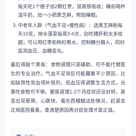
每天吃1个橙子加2颗红枣，提高铁吸收；睡前喝杯
温牛奶，加一小把黑芝麻，帮助睡眠。
中老年人群（气血不足+慢性病）：选黑芝麻粉每
天10克，焯水菠菜每周3-4次，别吃猪肝和太多桂
圆；可以用红枣和枸杞煮水，控制糖分摄入，同时
监测血压、血糖变化。
最后得敲个黑板：食物调理只是辅助，可不能代替医
生的专业治疗。气血不足背后可能藏着不少原因，比
如缺铁性贫血得补铁剂，低血压得调整生活方式，光
靠吃食物可不够。要是调理1-2个月症状还没好转，甚
至出现晕厥、心跳快、看东西模糊这些情况，赶紧去
正规医院看看，查清楚原因再对症处理才是正道。