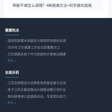
带脉不通怎么调理？4种疏通方法+科学避坑指南
健康热点
国务院部署水网建设与跨境贸易便利化措
2026年卫生健康工作会议部署重点工
卫生健康系统十件为民服务实事推动健康
更多 »
名医好药
江苏品牌建设大会聚焦高质量发展与全球
扬子江药业集团推动大健康战略引领行业
骨科疑难病公益援助启动，专家团队助力
更多 »