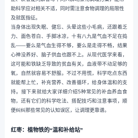
助科学应对相关不适，同时需注意食物调理的局限性
及就医指征。
当身体出现失眠、健忘、头晕这些小毛病，还跟着乏
力、面色苍白、手脚冰凉，十有八九是气血不足在捣
乱——要么是气血生得不够，要么是走得不畅，结果
心神没养好、脑子供血也跟不上。从现代医学来看，
这可能和铁缺乏导致的贫血有关，血液带不动足够的
氧，自然就容易不舒服。不过不用慌，科学吃点东西
就能帮上忙，补充营养、改善循环，给身体温和的支
持。接下来就给大家详细介绍5种常见的补血养血食
物，还有它们的科学吃法、搭配技巧和注意事项，顺
便纠纠那些常见的认知误区，让调理更靠谱。
红枣：植物铁的“温和补给站”