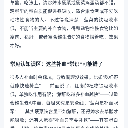
草酸。吃法上，清炒焯水菠菜或菠菜鸡蛋汤都不错，
鸡蛋里的蛋白质能促进铁吸收，适合素食者或不爱吃
动物性食物的人。不过得说清楚，菠菜的铁吸收率
低，不能当主要的补血食物，得和动物性铁食物比如
瘦肉、猪肝，或者富含维生素C的食物搭着吃，效果
才好。
常见认知误区：这些补血“常识”可能错了
很多人补血时会踩坑，导致调理没效果。比如“吃红枣
就能快速补血”——前面说了，红枣的植物铁吸收率
低，单独吃作用有限；“猪肝吃越多补血越快”——过量
会维生素A中毒，每周50克是安全线；“菠菜是补血冠
军”——其实菠菜铁含量不如猪肝，还得焯水去草酸才
能吸收；还有人觉得“补血只需要补铁”——其实蛋白