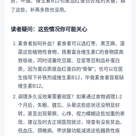
质、叶酸、维生素B12也是血红蛋白合成的关键，缺
了这些，补再多铁也没用。
读者疑问：这些情况你可能关心
素食者如何补血？素食者可以选红枣、黑芝麻、菠
菜这些植物性食物，搭着富含维生素C的食物提高
铁吸收，同时适量吃豆腐、豆浆等豆制品补蛋白
质，因为蛋白质是血红蛋白的“骨架”；也可以在医
生指导下补铁剂或维生素B12，毕竟素食者容易缺
维生素B12。
调理多久没效果需要就医？如果通过食物调理1-2
个月后，失眠、健忘、头晕这些症状还没明显好
转，甚至出现晕厥、心悸、视力模糊这些加重的表
现，建议及时去正规医院就诊，排查有没有贫血、
低血压、颈椎病、甲状腺功能减退这些器质性疾