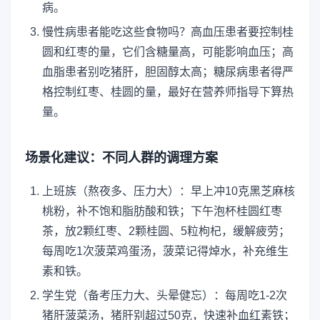
病。
慢性病患者能吃这些食物吗？高血压患者要控制桂
圆和红枣的量，它们含糖量高，可能影响血压；高
血脂患者别吃猪肝，胆固醇太高；糖尿病患者得严
格控制红枣、桂圆的量，最好在营养师指导下算热
量。
场景化建议：不同人群的调理方案
上班族（熬夜多、压力大）：早上冲10克黑芝麻核
桃粉，补不饱和脂肪酸和铁；下午泡杯桂圆红枣
茶，放2颗红枣、2颗桂圆、5粒枸杞，缓解疲劳；
每周吃1次菠菜鸡蛋汤，菠菜记得焯水，补充维生
素和铁。
学生党（备考压力大、头晕健忘）：每周吃1-2次
猪肝菠菜汤，猪肝别超过50克，快速补血红素铁；