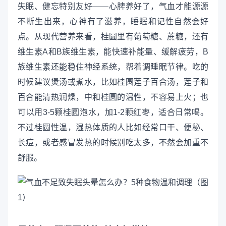
失眠、健忘特别友好——心脾养好了，气血才能源源
不断生出来，心神有了滋养，睡眠和记性自然会好
点。从现代营养来看，桂圆里有葡萄糖、蔗糖，还有
维生素A和B族维生素，能快速补能量、缓解疲劳，B
族维生素还能稳住神经系统，帮着调睡眠节律。吃的
时候建议煲汤或煮水，比如桂圆莲子百合汤，莲子和
百合能清热润燥，中和桂圆的温性，不容易上火；也
可以用3-5颗桂圆泡水，加1-2颗红枣，适合日常喝。
不过桂圆性温，湿热体质的人比如经常口干、便秘、
长痘，或者感冒发热的时候别吃太多，不然会加重不
舒服。