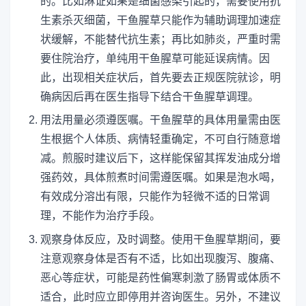
的。比如淋证如果是细菌感染引起的，需要使用抗
生素杀灭细菌，干鱼腥草只能作为辅助调理加速症
状缓解，不能替代抗生素；再比如肺炎，严重时需
要住院治疗，单纯用干鱼腥草可能延误病情。因
此，出现相关症状后，首先要去正规医院就诊，明
确病因后再在医生指导下结合干鱼腥草调理。
用法用量必须遵医嘱。干鱼腥草的具体用量需由医
生根据个人体质、病情轻重确定，不可自行随意增
减。煎服时建议后下，这样能保留其挥发油成分增
强药效，具体煎煮时间需遵医嘱。如果是泡水喝，
有效成分溶出有限，只能作为轻微不适的日常调
理，不能作为治疗手段。
观察身体反应，及时调整。使用干鱼腥草期间，要
注意观察身体是否有不适，比如出现腹泻、腹痛、
恶心等症状，可能是药性偏寒刺激了肠胃或体质不
适合，此时应立即停用并咨询医生。另外，不建议