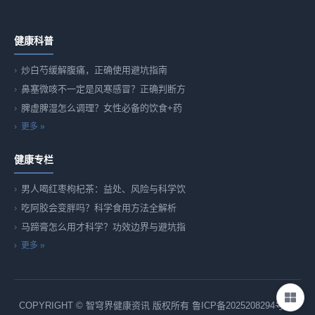
健康科普
炒白芍缓解腹痛，正确使用避坑指南
鼻塞微咳不一定是风寒感冒？正确判断方
脾虚脾湿怎么调理？女性必备的饮食+药
更多 »
健康专栏
男人喝红枣枸杞茶：益处、风险与科学饮
吃阿胶会变胖吗？科学食用方法全解析
马蹄膏怎么用才科学？功效边界与避坑指
更多 »
COPYRIGHT © 智穹界健康资讯 版权所有
鲁ICP备2025208294号-82