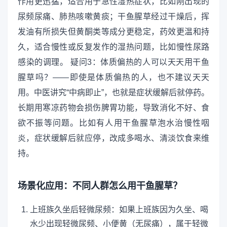
作用更迅猛，适合用于急性湿热症状，比如刚出现的
尿频尿痛、肺热咳嗽黄痰；干鱼腥草经过干燥后，挥
发油有所损失但黄酮类等成分更稳定，药效更温和持
久，适合慢性或反复发作的湿热问题，比如慢性尿路
感染的调理。 疑问3：体质偏热的人可以天天用干鱼
腥草吗？——即使是体质偏热的人，也不建议天天
用。中医讲究“中病即止”，也就是症状缓解后就停药。
长期用寒凉药物会损伤脾胃功能，导致消化不好、食
欲不振等问题。比如有人用干鱼腥草泡水治慢性咽
炎，症状缓解后就应停，改成多喝水、清淡饮食来维
持。
场景化应用：不同人群怎么用干鱼腥草？
上班族久坐后轻微尿频：如果上班族因为久坐、喝
水少出现轻微尿频、小便黄（无尿痛），属于轻微