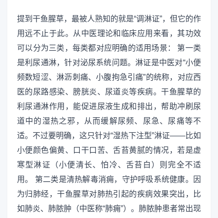
提到干鱼腥草，最被人熟知的就是“调淋证”，但它的作
用远不止于此。从中医理论和临床应用来看，其功效
可以分为三类，每类都对应明确的适用场景： 第一类
是利尿通淋，针对泌尿系统问题。淋证是中医对“小便
频数短涩、淋沥刺痛、小腹拘急引痛”的统称，对应西
医的尿路感染、膀胱炎、尿道炎等疾病。干鱼腥草的
利尿通淋作用，能促进尿液生成和排出，帮助冲刷尿
道中的湿热之邪，从而缓解尿频、尿急、尿痛等不
适。不过要明确，这只针对“湿热下注型”淋证——比如
小便颜色偏黄、口干口苦、舌苔黄腻的情况，若是虚
寒型淋证（小便清长、怕冷、舌苔白）则完全不适
用。 第二类是清热解毒消痈，守护呼吸系统健康。因
为归肺经，干鱼腥草对肺热引起的疾病效果突出，比
如肺炎、肺脓肿（中医称“肺痈”）。肺脓肿患者常出现