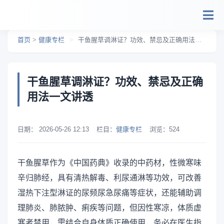
跳转到主要内容
首页
>
健康专栏
>
干鱼腥草调淋证？功效、禁忌及正确用法一文讲透
干鱼腥草调淋证？功效、禁忌及正确
用法一文讲透
日期：
2026-05-26 12:13
栏目：
健康专栏
浏览：
524
干鱼腥草作为《中国药典》收录的中药材，性微寒味
辛归肺经，具有清热解毒、利尿通淋等功效，可改善
湿热下注型淋证的尿频尿急尿痛等症状，还能辅助调
理肺炎、肺脓肿、痢疾等问题，但因性寒凉，体质虚
寒者禁用，需结合自身体质正确使用，务必在医生指