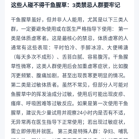
这些人碰不得干鱼腥草：3类禁忌人群要牢记
干鱼腥草虽好，但并非人人能用，尤其是以下三类人
群，一定要避免使用或在医生严格指导下使用： 第一
类是体质虚寒者。这是最核心的禁忌，体质虚寒的人
通常有这些表现：平时怕冷、手脚冰凉、大便稀溏
（每天多次不成形）、舌苔白腻、容易腹泻。干鱼腥
草性微寒，这类人群使用后会加重虚寒症状，比如腹
泻更频繁、腹痛加剧，甚至出现畏寒更明显的情况。
第二类是过敏体质者。虽然不常见，但部分人可能对
鱼腥草中的挥发油成分过敏，使用后可能出现皮疹、
瘙痒、呼吸困难等过敏反应。如果是第一次使用干鱼
腥草，建议先少量试用并观察24小时内是否有不适，
无异常再在医生指导下正常使用；若出现过敏症状，
需立即停用并就医。 第三类是特殊人群：孕妇、哺乳