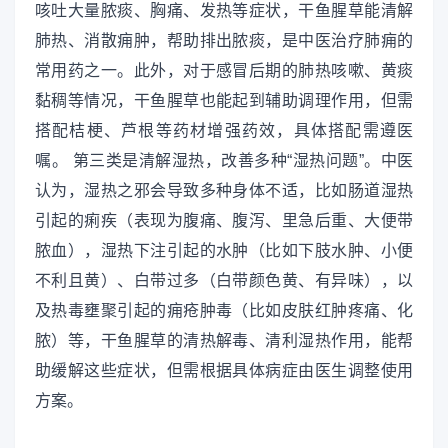
咳吐大量脓痰、胸痛、发热等症状，干鱼腥草能清解
肺热、消散痈肿，帮助排出脓痰，是中医治疗肺痈的
常用药之一。此外，对于感冒后期的肺热咳嗽、黄痰
黏稠等情况，干鱼腥草也能起到辅助调理作用，但需
搭配桔梗、芦根等药材增强药效，具体搭配需遵医
嘱。 第三类是清解湿热，改善多种“湿热问题”。中医
认为，湿热之邪会导致多种身体不适，比如肠道湿热
引起的痢疾（表现为腹痛、腹泻、里急后重、大便带
脓血），湿热下注引起的水肿（比如下肢水肿、小便
不利且黄）、白带过多（白带颜色黄、有异味），以
及热毒壅聚引起的痈疮肿毒（比如皮肤红肿疼痛、化
脓）等，干鱼腥草的清热解毒、清利湿热作用，能帮
助缓解这些症状，但需根据具体病症由医生调整使用
方案。