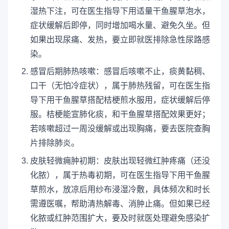
湿热下注，可在医生指导下用适量干鱼腥草泡水，
症状缓解后即停，同时增加喝水量、避免久坐。但
如果出现尿痛、发热，要立即就医排除急性尿路感
染。
感冒后期肺热咳嗽：感冒后咳嗽不止，痰黄黏稠、
口干（无怕冷症状），属于肺热残留，可在医生指
导下用干鱼腥草搭配桔梗煎水服用，症状缓解后停
服。桔梗能宣肺化痰，和干鱼腥草搭配效果更好；
若咳嗽超过一周没缓解或出现胸痛，要去医院查胸
片排除肺炎。
皮肤轻微痈肿初期：皮肤出现轻微红肿疼痛（还没
化脓），属于热毒初期，可在医生指导下用干鱼腥
草煎水，放凉后用纱布浸湿冷敷，具体频次和时长
需遵医嘱，帮助清热解毒、消肿止痛。但如果已经
化脓或红肿范围扩大，要及时就医处理避免感染扩