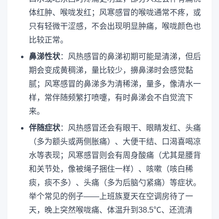
体红肿、喉咙发红；风寒感冒的喉咙通常不疼，或
只有轻微干涩感，不会出现明显肿痛，喉咙颜色也
比较正常。
鼻涕性状
：风热感冒的鼻涕初期可能是清涕，但后
期会变成黄稠涕，量比较少，擤鼻涕时会感觉黏
腻；风寒感冒的鼻涕多为清稀涕，量多，像清水一
样，常伴随频繁打喷嚏，有时鼻涕会不自觉流下
来。
伴随症状
：风热感冒还会有眼干、眼睛发红、头痛
（多为额头或两侧胀痛）、大便干结、口渴喜喝凉
水等表现；风寒感冒则会有周身酸痛（尤其是腰背
和关节处，像被绳子捆住一样）、咳嗽（咳白稀
痰，痰不多）、头痛（多为后脑勺紧痛）等症状。
举个常见的例子——上班族夏天在空调房待了一
天，晚上突然喉咙痛、体温升到38.5℃、还流清