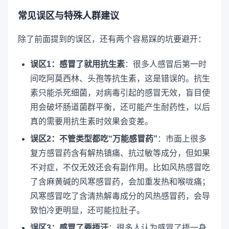
常见误区与特殊人群建议
除了前面提到的误区，还有两个容易踩的坑要避开：
误区1：感冒了就用抗生素
：很多人感冒后第一时
间吃阿莫西林、头孢等抗生素，这是错误的。抗生
素只能杀死细菌，对病毒引起的感冒无效，盲目使
用会破坏肠道菌群平衡，还可能产生耐药性，以后
真的需要用抗生素时效果会变差。
误区2：不管类型都吃“万能感冒药”
：市面上很多
复方感冒药含有解热镇痛、抗过敏等成分，但如果
不对症，不仅无效还会有副作用。比如风热感冒吃
了含麻黄碱的风寒感冒药，会加重发热和喉咙痛；
风寒感冒吃了含清热解毒成分的风热感冒药，会导
致怕冷更明显，还可能拉肚子。
误区3：感冒了要捂汗
：很多人认为感冒了捂一身