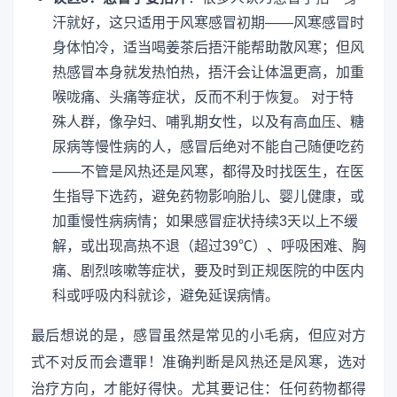
汗就好，这只适用于风寒感冒初期——风寒感冒时
身体怕冷，适当喝姜茶后捂汗能帮助散风寒；但风
热感冒本身就发热怕热，捂汗会让体温更高，加重
喉咙痛、头痛等症状，反而不利于恢复。 对于特
殊人群，像孕妇、哺乳期女性，以及有高血压、糖
尿病等慢性病的人，感冒后绝对不能自己随便吃药
——不管是风热还是风寒，都得及时找医生，在医
生指导下选药，避免药物影响胎儿、婴儿健康，或
加重慢性病病情；如果感冒症状持续3天以上不缓
解，或出现高热不退（超过39℃）、呼吸困难、胸
痛、剧烈咳嗽等症状，要及时到正规医院的中医内
科或呼吸内科就诊，避免延误病情。
最后想说的是，感冒虽然是常见的小毛病，但应对方
式不对反而会遭罪！准确判断是风热还是风寒，选对
治疗方向，才能好得快。尤其要记住：任何药物都得