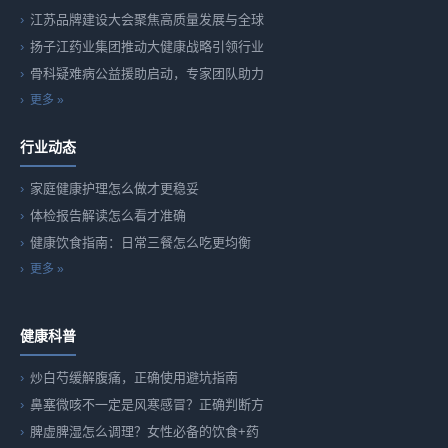
江苏品牌建设大会聚焦高质量发展与全球
扬子江药业集团推动大健康战略引领行业
骨科疑难病公益援助启动，专家团队助力
更多 »
行业动态
家庭健康护理怎么做才更稳妥
体检报告解读怎么看才准确
健康饮食指南：日常三餐怎么吃更均衡
更多 »
健康科普
炒白芍缓解腹痛，正确使用避坑指南
鼻塞微咳不一定是风寒感冒？正确判断方
脾虚脾湿怎么调理？女性必备的饮食+药