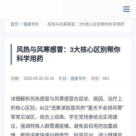
跳转到主要内容
首页
>
健康专栏
>
风热与风寒感冒：3大核心区别帮你科学用药
风热与风寒感冒：3大核心区别帮你
科学用药
日期：
2026-05-25 02:26
栏目：
健康专栏
浏览：
963
详细解析风热感冒与风寒感冒在症状、病因、治疗上
的核心区别，纠正“流黄涕就是风热”“夏天不会得风寒”
等常见误区，结合上班族、学生党场景给出实用建
议，强调特殊人群需遵医嘱，避免盲目用药加重病
情，帮助读者快速分辨类型、科学应对，减少健康风