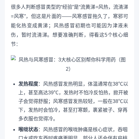
很多人判断感冒类型的“经验”是“流黄涕=风热，流清涕
=风寒”，但这是片面的——风寒感冒拖久了，寒邪可
能化热变成黄涕；风热感冒初期也可能因为津液未
伤，暂时流清涕。想要准确判断，得看这5个核心细
节：
发热程度
：风热感冒发热明显，体温通常在38℃以
上，甚至高达39℃，发热时不怕冷反怕热，掀开被
子会觉得舒服；风寒感冒发热较轻，一般在38℃以
下，发热时会怕冷，甚至打寒颤，裹紧被子、穿再
多衣服也觉得冷。
喉咙状态
：风热感冒的喉咙肿痛是核心症状，吞咽
口水或吃东西时疼痛更明显，部分人还会伴有扁桃