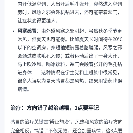
内开低温空调，人出汗后毛孔张开，突然进入空调
房时，风热之邪会趁机钻进去，还可能带着湿气，
让症状变得更缠人。
风寒感冒
：由外感风寒之邪引起，虽然秋冬季节更
常见，但夏天也可能得。比如夏天长时间待在20℃
以下的空调房，穿短袖短裤露着胳膊腿，风寒之邪
会通过皮肤毛孔入侵；或者运动后出了一身大汗，
马上吹冷风、喝冰饮料，寒气会顺着张开的毛孔钻
进身体——这种情况在学生党和上班族中很常见，
很多人误以为夏天感冒都是风热，结果用错药耽误
病情。
治疗：方向错了越治越糟，3点要牢记
感冒的治疗关键是“辨证施治”，风热和风寒的治疗方向
完全相反，搞错了不仅无效，还会加重病情，这3点要