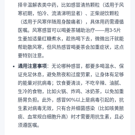
择辛温解表类中药，比如感冒清热颗粒（适用于风
寒初期，怕冷、流清涕明显者）、正柴胡饮颗粒
（适用于风寒伴随周身酸痛者），具体用药需遵循
医嘱。风寒感冒可以喝姜茶辅助治疗——用3-5片
生姜加适量红糖煮水，趁热喝下去，微微出汗就能
帮助散风寒，但风热感冒喝姜茶会加重症状，这点
要特别注意。
通用注意事项
：无论哪种感冒，都要多喝温水、保
证充足休息，避免熬夜和过度劳累，让身体有足够
的能量对抗病毒；饮食要清淡，不吃辛辣、油腻、
生冷的食物，比如火锅、炸鸡、冰奶茶，以免加重
肠胃负担。此外，感冒90%以上是病毒引起的，抗
生素对病毒无效，只有合并细菌感染（比如咳黄脓
痰、血常规白细胞升高）时才需要用抗生素，且必
须遵医嘱。