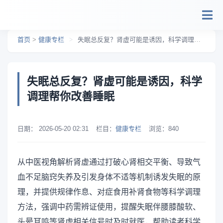
跳转到主要内容
首页
>
健康专栏
>
失眠总反复？肾虚可能是诱因，科学调理帮你改善睡眠
失眠总反复？肾虚可能是诱因，科学
调理帮你改善睡眠
日期：
2026-05-20 02:31
栏目：
健康专栏
浏览：
840
从中医视角解析肾虚通过打破心肾相交平衡、导致气
血不足脑窍失养及引发身体不适等机制诱发失眠的原
理，并提供规律作息、对症食用补肾食物等科学调理
方法，强调中药需辨证使用，提醒失眠伴腰膝酸软、
头晕耳鸣等肾虚相关信号时及时就医，帮助读者科学