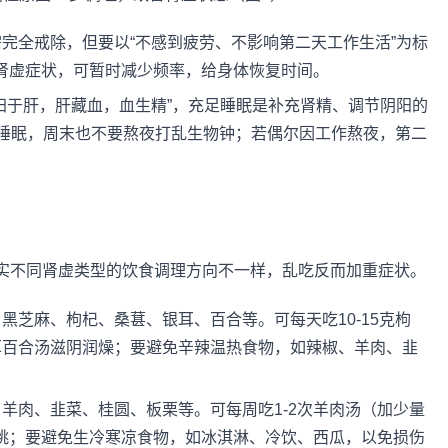
完全戒除，但要以“不感到疲劳、不影响第二天工作生活”为标
现肾虚症状，可暂时减少频率，给身体恢复时间。
归于肝，肝藏血，血生精”，充足睡眠是补充肾精、调节阴阳的
小时睡眠，周末也不要熬夜打乱生物钟；若偶尔因工作熬夜，第二
实不同肾虚类型的饮食调理方向不一样，乱吃反而加重症状。
黑芝麻、枸杞、桑葚、银耳、百合等。可每天吃10-15克枸
耳百合汤滋阴润燥；要避免辛辣温热食物，如辣椒、羊肉、韭
羊肉、韭菜、桂圆、板栗等。可每周吃1-2次羊肉汤（加少量
核桃；要避免生冷寒凉食物，如冰淇淋、冷饮、西瓜，以免损伤