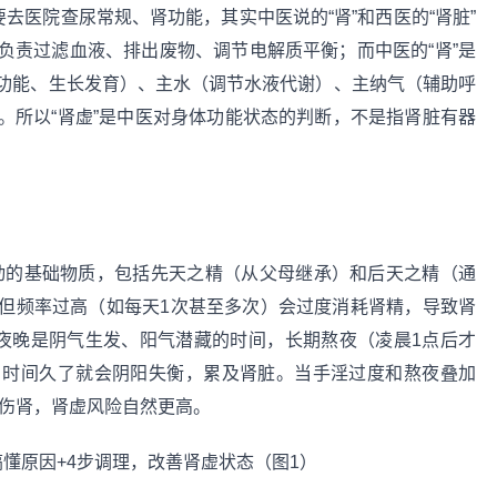
去医院查尿常规、肾功能，其实中医说的“肾”和西医的“肾脏”
负责过滤血液、排出废物、调节电解质平衡；而中医的“肾”是
功能、生长发育）、主水（调节水液代谢）、主纳气（辅助呼
。所以“肾虚”是中医对身体功能状态的判断，不是指肾脏有器
活动的基础物质，包括先天之精（从父母继承）和后天之精（通
但频率过高（如每天1次甚至多次）会过度消耗肾精，导致肾
—夜晚是阴气生发、阳气潜藏的时间，长期熬夜（凌晨1点后才
，时间久了就会阴阳失衡，累及肾脏。当手淫过度和熬夜叠加
时伤肾，肾虚风险自然更高。