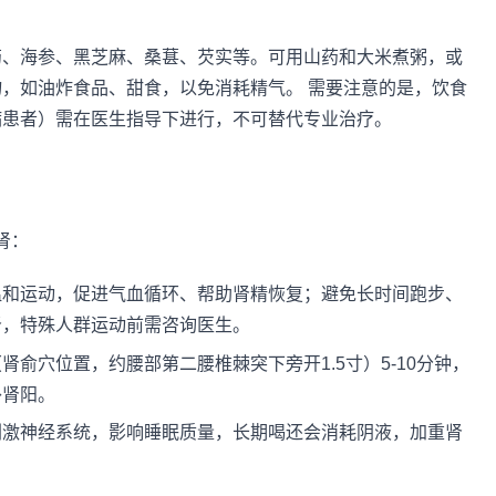
药、海参、黑芝麻、桑葚、芡实等。可用山药和大米煮粥，或
，如油炸食品、甜食，以免消耗精气。 需要注意的是，饮食
病患者）需在医生指导下进行，不可替代专业治疗。
肾：
温和运动，促进气血循环、帮助肾精恢复；避免长时间跑步、
肾，特殊人群运动前需咨询医生。
俞穴位置，约腰部第二腰椎棘突下旁开1.5寸）5-10分钟，
补肾阳。
刺激神经系统，影响睡眠质量，长期喝还会消耗阴液，加重肾