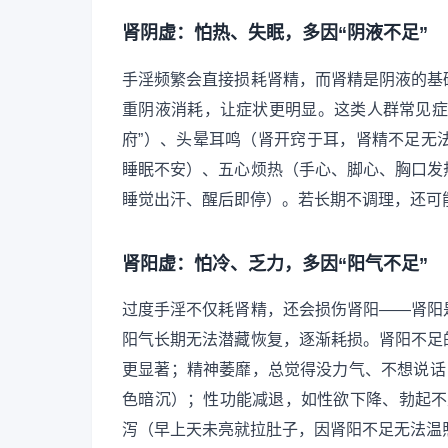
肾阴虚：怕热、失眠，多因“阴液不足”
手淫频繁会直接损耗肾精，而肾精是阴液的基
重阴液消耗，让症状更明显。这类人群常见症
府”）、头晕耳鸣（肾开窍于耳，肾精不足无
睡眠不安）、五心烦热（手心、脚心、胸口发
睡觉出汗、醒后即停）。若长期不调理，还可
肾阳虚：怕冷、乏力，多因“阳气不足”
过度手淫不仅耗肾精，还会损伤肾阳——肾阳
阳气长期无法潜藏恢复，逐渐耗损。肾阳不足
更显著；精神萎靡，总觉得没力气、不想说话
色暗沉）；性功能减退，如性欲下降、勃起不
泻（早上天未亮就拉肚子，因肾阳不足无法温