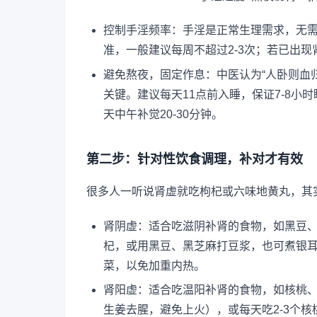
控制手淫频率：手淫是正常生理需求，无需
准，一般建议每周不超过2-3次；若已出
避免熬夜，固定作息：中医认为“人卧则血
关键。建议每天11点前入睡，保证7-8
天中午补觉20-30分钟。
第二步：针对性饮食调理，补对才有效
很多人一听说肾虚就吃枸杞或六味地黄丸，其
肾阴虚：适合吃滋阴补肾的食物，如黑豆、
杞，或用黑豆、黑芝麻打豆浆，也可煮银
菜，以免加重内热。
肾阳虚：适合吃温阳补肾的食物，如核桃、
生姜去腥，避免上火），或每天吃2-3个