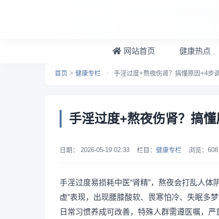
跳转到主要内容
网站首页
健康热点
首页
>
健康专栏
>
手淫过度+熬夜伤肾？搞懂原因+4步
手淫过度+熬夜伤肾？搞懂
日期：
2026-05-19 02:33
栏目：
健康专栏
浏览：
608
手淫过度易损耗中医“肾精”，熬夜会打乱人体
虚”表现，出现腰膝酸软、畏寒怕冷、失眠多
日常习惯养成可改善，特殊人群需遵医嘱，严