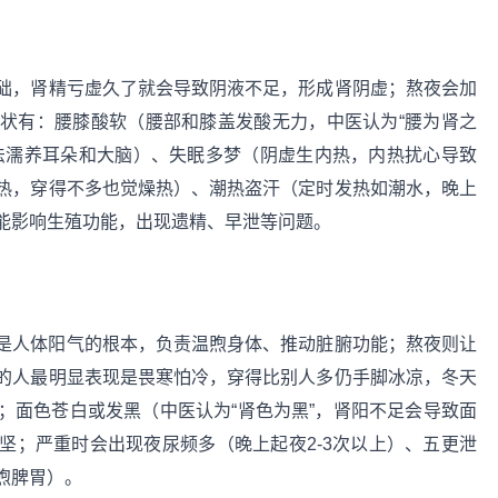
础，肾精亏虚久了就会导致阴液不足，形成肾阴虚；熬夜会加
状有：腰膝酸软（腰部和膝盖发酸无力，中医认为“腰为肾之
法濡养耳朵和大脑）、失眠多梦（阴虚生内热，内热扰心导致
热，穿得不多也觉燥热）、潮热盗汗（定时发热如潮水，晚上
能影响生殖功能，出现遗精、早泄等问题。
是人体阳气的根本，负责温煦身体、推动脏腑功能；熬夜则让
的人最明显表现是畏寒怕冷，穿得比别人多仍手脚冰凉，冬天
；面色苍白或发黑（中医认为“肾色为黑”，肾阳不足会导致面
坚；严重时会出现夜尿频多（晚上起夜2-3次以上）、五更泄
煦脾胃）。