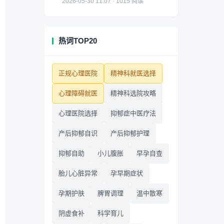
2026-05-30 11:07 · 1015 阅读
热词TOP20
正规心理医院
精神科就医选择
心理障碍就医
精神科选院攻略
心理医院选择
抑郁症中医疗法
产后抑郁自识
产后抑郁护理
抑郁自助
小儿腹胀
早孕自查
胎儿心脏异常
孕早期症状
孕期护肤
脾胃调理
温中散寒
阴虚食补
科学育儿