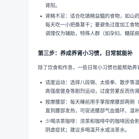
肾阳。
肾精不足：适合吃填精益髓的食物，如山
每天吃一小把桑葚干；要避免过度加工食物
调理仅为辅助，特殊人群（如孕妇、糖尿
第三步：养成养肾小习惯，日常就能补
除了饮食和作息，一些日常小习惯也能帮助养
适度运动：选择八段锦、太极拳、散步等
高强度健身等剧烈运动，过度劳累反而伤
按摩腰部：每天睡前用手掌按摩腰部两侧（肾
直到腰部发热，可促进腰部气血循环、温
少喝浓茶咖啡：浓茶和咖啡中的咖啡因会
阴虚症状；建议多喝温开水或淡茶水。