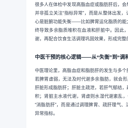
很多人在体检中发现高脂血症或脂肪肝后，会
并非孤立关注“指标异常”，而是从整体出发，认
心是脏腑功能失衡——比如脾胃运化脂质的能
终导致多余脂质堆积在血液和肝脏中。因此
谢，再配合饮食生活调理巩固效果，形成完整
中医干预的核心逻辑——从“失衡”到“调和
中医理论里，高脂血症和脂肪肝的发生与多个
若脾胃虚弱，无法及时代谢多余脂肪，就会形
肝脏形成脂肪肝；肝脏主疏泄，若肝气郁结，
积；肾脏主水液代谢，肾虚则水湿代谢紊乱，
“消脂肪肝”，而是通过调理脾胃、疏肝理气
异常指标。