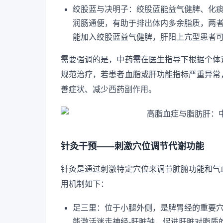
绞股蓝与决明子：绞股蓝能益气健脾、化
润肠通便，有助于排出体内多余脂质，两
能加入绞股蓝益气健脾，肝阳上亢型患者
需要强调的是，中药需在医生指导下根据个体
规范治疗，若患者血脂或肝功能指标严重异常
善症状、减少西药副作用。
针灸干预——刺激穴位调节代谢功能
针灸是通过刺激特定穴位来调节脏腑功能和气
用机制如下：
足三里：位于小腿外侧，是脾胃经的重要
能激活迷走神经-肝脏轴，促进肝脏对脂质