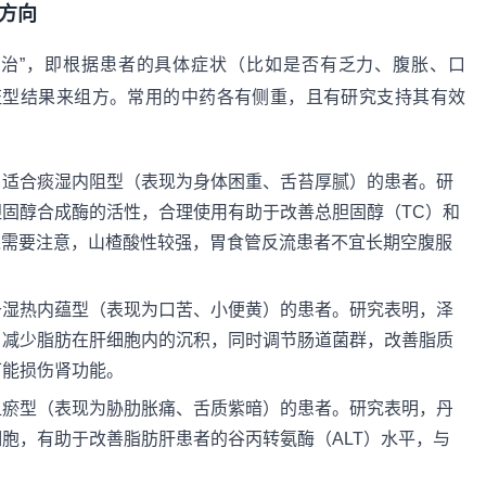
方向
论治”，即根据患者的具体症状（比如是否有乏力、腹胀、口
证型结果来组方。常用的中药各有侧重，且有研究支持其有效
，适合痰湿内阻型（表现为身体困重、舌苔厚腻）的患者。研
固醇合成酶的活性，合理使用有助于改善总胆固醇（TC）和
不过需要注意，山楂酸性较强，胃食管反流患者不宜长期空腹服
于湿热内蕴型（表现为口苦、小便黄）的患者。研究表明，泽
，减少脂肪在肝细胞内的沉积，同时调节肠道菌群，改善脂质
可能损伤肾功能。
血瘀型（表现为胁肋胀痛、舌质紫暗）的患者。研究表明，丹
胞，有助于改善脂肪肝患者的谷丙转氨酶（ALT）水平，与