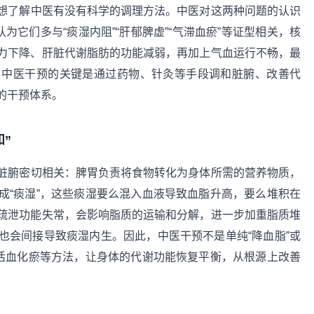
想了解中医有没有科学的调理方法。中医对这两种问题的认识
为它们多与“痰湿内阻”“肝郁脾虚”“气滞血瘀”等证型相关，核
力下降、肝脏代谢脂肪的功能减弱，再加上气血运行不畅，最
，中医干预的关键是通过药物、针灸等手段调和脏腑、改善代
的干预体系。
”
脏腑密切相关：脾胃负责将食物转化为身体所需的营养物质，
成“痰湿”，这些痰湿要么混入血液导致血脂升高，要么堆积在
疏泄功能失常，会影响脂质的运输和分解，进一步加重脂质堆
也会间接导致痰湿内生。因此，中医干预不是单纯“降血脂”或
、活血化瘀等方法，让身体的代谢功能恢复平衡，从根源上改善