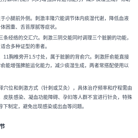
位于小腿前外侧。刺激丰隆穴能调节体内痰湿代谢，降低血液
身体困重、舌苔厚腻等症状。
三条经络的交汇穴。刺激三阴交能同时调理三个脏腑的功能，
，适合多种证型的患者。
11胸椎旁开1.5寸处，属于脏腑的背俞穴。刺激肝俞能直接
脾俞能增强脾脏运化能力，减少痰湿生成，两者常搭配使用以
择穴位和刺激方式（针刺或艾灸），具体治疗频率和疗程需由
，皮肤感染、凝血功能障碍、孕妇等人群不宜进行针灸，特殊
导下制定，避免出现感染或出血等问题。
节