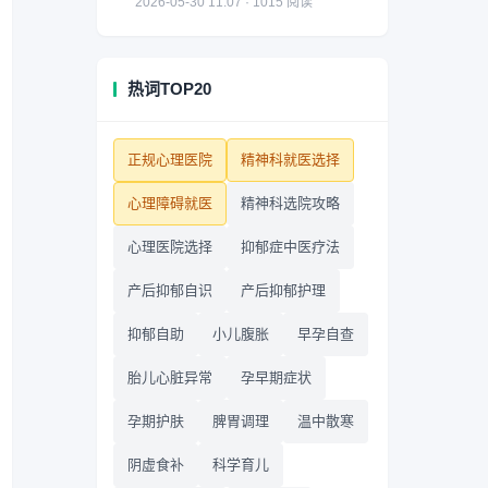
2026-05-30 11:07 · 1015 阅读
热词TOP20
正规心理医院
精神科就医选择
心理障碍就医
精神科选院攻略
心理医院选择
抑郁症中医疗法
产后抑郁自识
产后抑郁护理
抑郁自助
小儿腹胀
早孕自查
胎儿心脏异常
孕早期症状
孕期护肤
脾胃调理
温中散寒
阴虚食补
科学育儿