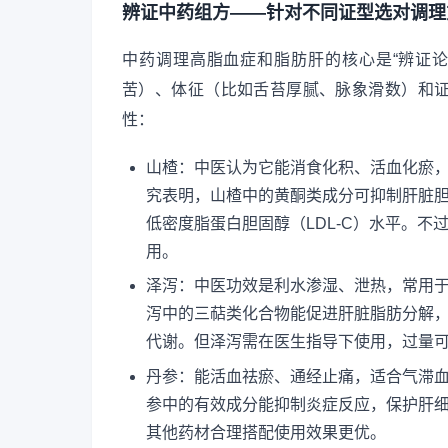
辨证中药组方——针对不同证型选对调理
中药调理高脂血症和脂肪肝的核心是“辨证
苦）、体征（比如舌苔厚腻、脉象滑数）和
性：
山楂：中医认为它能消食化积、活血化瘀
究表明，山楂中的黄酮类成分可抑制肝脏胆
低密度脂蛋白胆固醇（LDL-C）水平。
用。
泽泻：中医功效是利水渗湿、泄热，常用
泻中的三萜类化合物能促进肝脏脂肪分解
代谢。但泽泻需在医生指导下使用，过量
丹参：能活血祛瘀、通经止痛，适合气滞
参中的有效成分能抑制炎症反应，保护肝细
其他药材合理搭配使用效果更优。