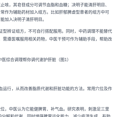
痰止咳，其皂苷成分可调节血脂和血糖；决明子能清肝明目、
者常作为辅助药材加入组方。比如肝郁脾虚型患者的组方中可
可能加入决明子清肝明目。
证型辨证组方，不可自行搭配服用。同时，中药调理不能替代
，需遵医嘱服用相关药物，中医干预可作为辅助手段，帮助改
血运行，从而改善脂质代谢和肝脏功能的方法。常用穴位及作
穴位，中医认为它能健脾胃、补气血。研究表明，刺激足三里
的分解和代谢，同时增强脾胃运化能力，减少痰湿生成，有助