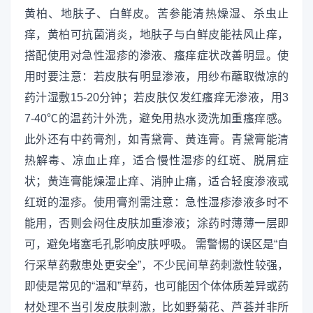
黄柏、地肤子、白鲜皮。苦参能清热燥湿、杀虫止
痒，黄柏可抗菌消炎，地肤子与白鲜皮能祛风止痒，
搭配使用对急性湿疹的渗液、瘙痒症状改善明显。使
用时要注意：若皮肤有明显渗液，用纱布蘸取微凉的
药汁湿敷15-20分钟；若皮肤仅发红瘙痒无渗液，用3
7-40℃的温药汁外洗，避免用热水烫洗加重瘙痒感。
此外还有中药膏剂，如青黛膏、黄连膏。青黛膏能清
热解毒、凉血止痒，适合慢性湿疹的红斑、脱屑症
状；黄连膏能燥湿止痒、消肿止痛，适合轻度渗液或
红斑的湿疹。使用膏剂需注意：急性湿疹渗液多时不
能用，否则会闷住皮肤加重渗液；涂药时薄薄一层即
可，避免堵塞毛孔影响皮肤呼吸。 需警惕的误区是“自
行采草药敷患处更安全”，不少民间草药刺激性较强，
即使是常见的“温和”草药，也可能因个体体质差异或药
材处理不当引发皮肤刺激，比如野菊花、芦荟并非所