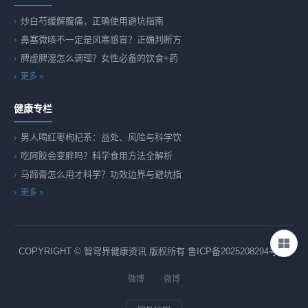
炒白芍缓解腹痛，正确使用避坑指南
鼻塞微咳不一定是风寒感冒？正确判断方
脾虚脾湿怎么调理？女性必备的饮食+药
更多 »
健康专栏
男人喝红枣枸杞茶：益处、风险与科学饮
吃阿胶会变胖吗？科学食用方法全解析
马蹄膏怎么用才科学？功效边界与避坑指
更多 »
COPYRIGHT © 智穹界健康资讯 版权所有
鲁ICP备2025208294号-82
微博
微博