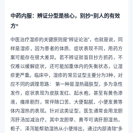
中药内服：辨证分型是核心，别抄“别人的有效
方”
中医治疗湿疹的关键原则是“辨证论治”，也就是说，同
样是湿疹，因为患者的体质、症状表现不同，用药方
案可能存在很大差异。若不辨证就盲目抄方抓药，不
仅难以缓解症状，还可能加重体内的失衡状态，让湿
疹更严重。临床中，湿疹的常见证型主要分为3种，对
应不同的调理思路： 第一种是湿热蕴肤型，多为急性
发作，症状表现为皮肤发红、起水疱，甚至有黄色渗
液，瘙痒剧烈，常伴随口苦、大便黏腻、小便发黄等
体内湿热的表现。针对这类证型，医生通常会用龙胆
泻肝汤加减治疗，其中龙胆草、黄芩可清肝胆湿热，
栀子、泽泻能帮助湿热从小便排出，通过内部清除“多