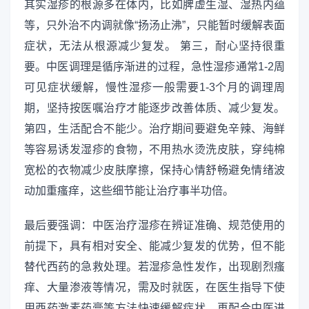
其实湿疹的根源多在体内，比如脾虚生湿、湿热内蕴
等，只外治不内调就像“扬汤止沸”，只能暂时缓解表面
症状，无法从根源减少复发。 第三，耐心坚持很重
要。中医调理是循序渐进的过程，急性湿疹通常1-2周
可见症状缓解，慢性湿疹一般需要1-3个月的调理周
期，坚持按医嘱治疗才能逐步改善体质、减少复发。
第四，生活配合不能少。治疗期间要避免辛辣、海鲜
等容易诱发湿疹的食物，不用热水烫洗皮肤，穿纯棉
宽松的衣物减少皮肤摩擦，保持心情舒畅避免情绪波
动加重瘙痒，这些细节能让治疗事半功倍。
最后要强调：中医治疗湿疹在辨证准确、规范使用的
前提下，具有相对安全、能减少复发的优势，但不能
替代西药的急救处理。若湿疹急性发作，出现剧烈瘙
痒、大量渗液等情况，需及时就医，在医生指导下使
用西药激素药膏等方法快速缓解症状，再配合中医进