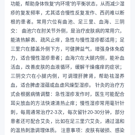
功能，帮助身体恢复“内环境”的平衡状态，从而减少湿
疹的复发频率，尤其适合慢性反复发作、西药难以断
根的患者。常用穴位有曲池、足三里、血海、三阴
交： 曲池穴在肘关节外侧，是治疗皮肤病的常用穴，
能清热解表、疏风止痒，急性与慢性湿疹都适用；足
三里穴在膝盖外侧下方，可健脾益气，增强身体免疫
力，适合慢性湿疹患者；血海穴在大腿内侧，能补血
活血，改善皮肤的血液循环，缓解干燥瘙痒的症状；
三阴交穴在小腿内侧，可调理肝脾肾，帮助祛湿养
血，适合脾虚湿蕴或血虚风燥型湿疹。 针灸的治疗方
式会根据病情调整：急性湿疹发作时，医生可能配合
耳尖放血的方法快速清热止痒；慢性湿疹常用毫针针
刺，每周通常治疗2-3次，每次留针20-30分钟，部分
患者还可配合艾灸，比如在足三里穴艾灸，通过温和
的温热刺激调理体质。 注意事项：皮肤有破损、感染