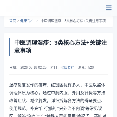
跳转到主要内容
首页
>
健康专栏
>
中医调理湿疹：3类核心方法+关键注意事项
中医调理湿疹：3类核心方法+关键注
意事项
日期：
2026-05-18 02:25
栏目：
健康专栏
浏览：
520
湿疹反复发作的瘙痒、红斑困扰许多人，中医以整体
调理体质为核心，通过中药内服、外用及针灸等方法
改善症状、减少复发，详细拆解各方法的辨证要点、
使用规范，补充“自行抓药”“只外治不内调”等常见误
区，解答“治疗时长”“特殊人群能否用”等疑问，还针对