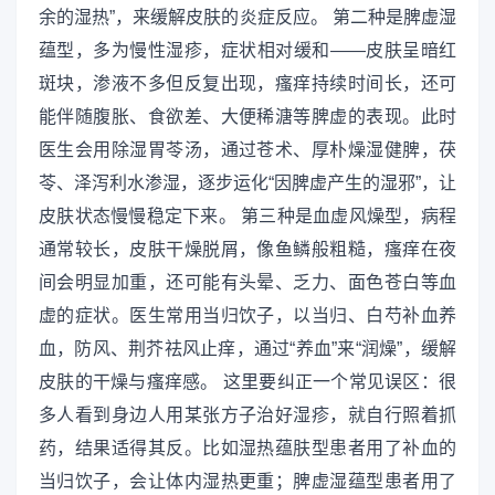
余的湿热”，来缓解皮肤的炎症反应。 第二种是脾虚湿
蕴型，多为慢性湿疹，症状相对缓和——皮肤呈暗红
斑块，渗液不多但反复出现，瘙痒持续时间长，还可
能伴随腹胀、食欲差、大便稀溏等脾虚的表现。此时
医生会用除湿胃苓汤，通过苍术、厚朴燥湿健脾，茯
苓、泽泻利水渗湿，逐步运化“因脾虚产生的湿邪”，让
皮肤状态慢慢稳定下来。 第三种是血虚风燥型，病程
通常较长，皮肤干燥脱屑，像鱼鳞般粗糙，瘙痒在夜
间会明显加重，还可能有头晕、乏力、面色苍白等血
虚的症状。医生常用当归饮子，以当归、白芍补血养
血，防风、荆芥祛风止痒，通过“养血”来“润燥”，缓解
皮肤的干燥与瘙痒感。 这里要纠正一个常见误区：很
多人看到身边人用某张方子治好湿疹，就自行照着抓
药，结果适得其反。比如湿热蕴肤型患者用了补血的
当归饮子，会让体内湿热更重；脾虚湿蕴型患者用了