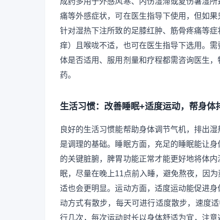
成药多用于外感风寒、内伤湿滞或夏伤暑湿所
痛等外感症状，可在医生指导下使用，但如果
针对湿热下注所致的足膝红肿、筋骨疼痛等症
痒）且喉咙不适，也可在医生指导下选用。需
体是否适用、服用剂量和疗程都需咨询医生，
药。
生活习惯：改善睡眠+适度运动，帮身体
良好的生活习惯能帮助身体调节气机，排出湿
是调理的基础。睡眠方面，充足的睡眠能让身
的关键脏腑，脾胃功能正常才能更好地将体内
眠，尽量在晚上11点前入睡，避免熬夜，因
适也会更明显。运动方面，适度运动能促进身
动方式有散步，每天可进行适度散步，速度适
行几次，每次运动时长以身体舒适为宜，注意