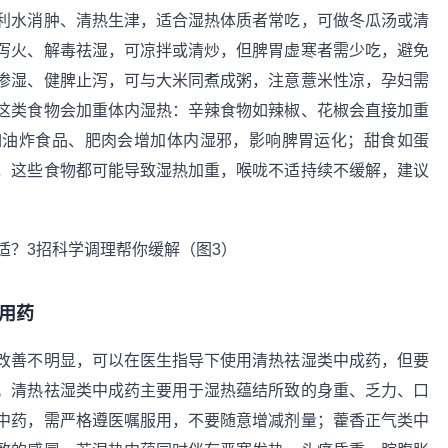
利水消肿、清热生津，适合湿热体质者常吃，可做冬瓜汤或清
泻火、解毒祛湿，可凉拌或清炒，但脾胃虚寒者需少吃，避免
渗湿、健脾止泻，可与大米同煮成粥，注意薏米性凉，孕妇需
这类食物会加重体内湿热：辛辣食物如辣椒、花椒会直接加重
如油炸食品、肥肉会增加体内湿邪，影响脾胃运化；甜食如蛋
，这些食物都可能导致湿热加重，喉咙不适持续不缓解，建议
用药
改善不明显，可以在医生指导下使用清热祛湿类中成药，但要
。清热祛湿类中成药主要用于湿热蕴结所致的身重、乏力、口
中药，需严格遵医嘱服用，不要随意增减剂量；藿香正气类中