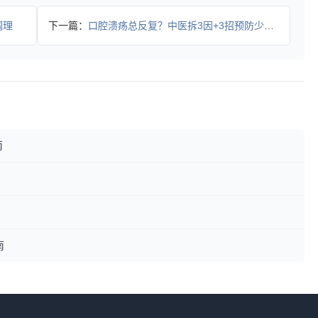
调理
下一篇：
口腔溃疡总反复？中医拆3因+3招预防少遭罪
南
南