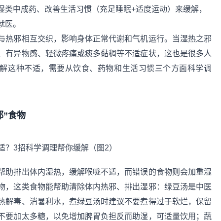
湿类中成药、改善生活习惯（充足睡眠+适度运动）来缓解，
就医。
与热邪相互交织，影响身体正常代谢和气机运行。当湿热之邪
、有异物感、轻微疼痛或痰多黏稠等不适症状，这也是很多人
缓解这种不适，需要从饮食、药物和生活习惯三个方面科学调
。
邪”食物
帮助排出体内湿热，缓解喉咙不适，而错误的食物则会加重湿
物，这类食物能帮助清除体内热邪、排出湿邪：绿豆汤是中医
热解毒、消暑利水，煮绿豆汤时建议不要煮得过于软烂，保留
不要加太多糖，以免增加脾胃负担反而助湿，可适量饮用；蔬