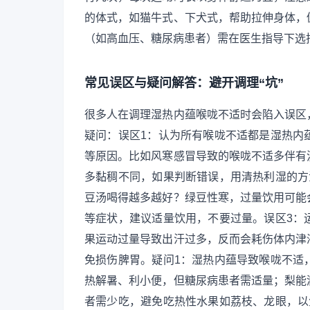
的体式，如猫牛式、下犬式，帮助拉伸身体，
（如高血压、糖尿病患者）需在医生指导下选
常见误区与疑问解答：避开调理“坑”
很多人在调理湿热内蕴喉咙不适时会陷入误区
疑问：误区1：认为所有喉咙不适都是湿热内
等原因。比如风寒感冒导致的喉咙不适多伴有
多黏稠不同，如果判断错误，用清热利湿的方
豆汤喝得越多越好？绿豆性寒，过量饮用可能
等症状，建议适量饮用，不要过量。误区3：
果运动过量导致出汗过多，反而会耗伤体内津
免损伤脾胃。疑问1：湿热内蕴导致喉咙不适
热解暑、利小便，但糖尿病患者需适量；梨能
者需少吃，避免吃热性水果如荔枝、龙眼，以