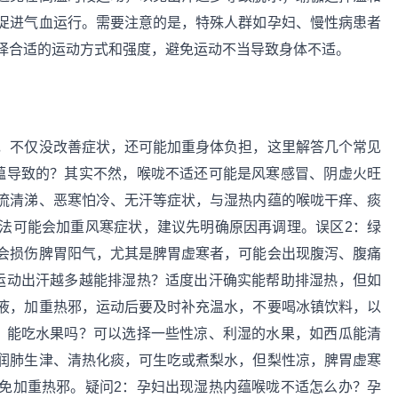
促进气血运行。需要注意的是，特殊人群如孕妇、慢性病患者
择合适的运动方式和强度，避免运动不当导致身体不适。
，不仅没改善症状，还可能加重身体负担，这里解答几个常见
蕴导致的？其实不然，喉咙不适还可能是风寒感冒、阴虚火旺
流清涕、恶寒怕冷、无汗等症状，与湿热内蕴的喉咙干痒、痰
法可能会加重风寒症状，建议先明确原因再调理。误区2：绿
会损伤脾胃阳气，尤其是脾胃虚寒者，可能会出现腹泻、腹痛
运动出汗越多越能排湿热？适度出汗确实能帮助排湿热，但如
液，加重热邪，运动后要及时补充温水，不要喝冰镇饮料，以
，能吃水果吗？可以选择一些性凉、利湿的水果，如西瓜能清
润肺生津、清热化痰，可生吃或煮梨水，但梨性凉，脾胃虚寒
免加重热邪。疑问2：孕妇出现湿热内蕴喉咙不适怎么办？孕