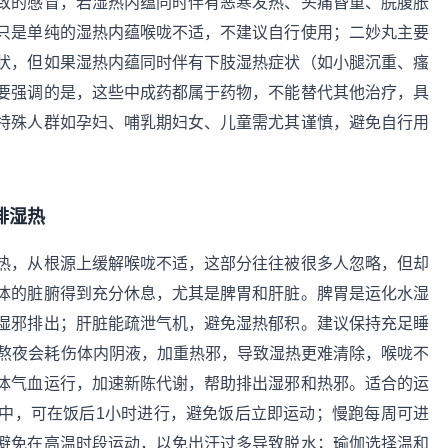
致的感冒，若湿热内蕴同时伴有恶寒发热、头痛昏重、脘腹胀
只是单纯的湿热内蕴喉咙不适，不建议自行使用；二妙丸主要
状，但如果湿热内蕴同时伴有下肢湿热症状（如小腿沉重、瘙
要强调的是，这些中成药都属于药物，不能替代其他治疗，具
特殊人群如孕妇、哺乳期妇女、儿童需尤其谨慎，避免自行用
排湿热
热，从根源上缓解喉咙不适，这部分往往被很多人忽略，但却
体的脏腑得到充分休息，尤其是脾胃和肝脏。脾胃是运化水湿
湿邪排出；肝脏能疏泄气机，避免湿热郁积。建议保持充足睡
为熬夜会耗伤体内阴液，加重热邪，导致湿热更难清除，喉咙不
体气血运行，加速新陈代谢，帮助排出湿邪和热邪。适合的运
中，可在饭后1小时进行，避免饭后立即运动；慢跑每周可进
避免在高温时段运动，以免出汗过多导致脱水；瑜伽选择温和