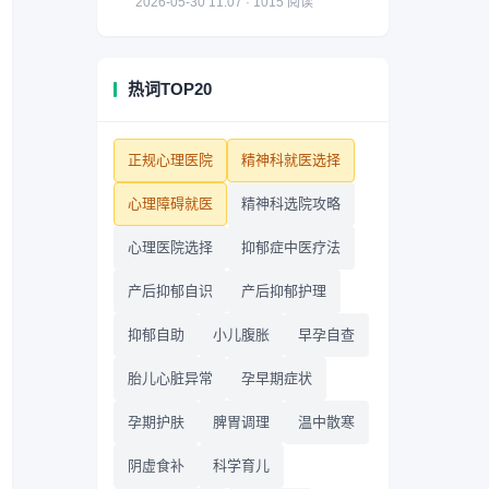
2026-05-30 11:07 · 1015 阅读
热词TOP20
正规心理医院
精神科就医选择
心理障碍就医
精神科选院攻略
心理医院选择
抑郁症中医疗法
产后抑郁自识
产后抑郁护理
抑郁自助
小儿腹胀
早孕自查
胎儿心脏异常
孕早期症状
孕期护肤
脾胃调理
温中散寒
阴虚食补
科学育儿