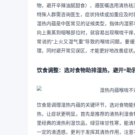
物，避开辛辣油腻甜食）、遵医嘱选用清热祛
特殊人群需咨询医生，症状持续或加重应及时
湿热内蕴是中医常见的证候类型，指体内湿邪
向上熏蒸到咽喉部位时，就容易出现喉咙干痒
常说的“上火又湿气重”导致的喉咙问题。要
理，同时避开常见误区，才能更好地改善症状
饮食调整：选对食物助排湿热，避开“助
饮食是调理湿热内蕴的关键环节，选对食物能
热，让症状更明显。首先是推荐的清热利湿食
里经典的清热利湿饮品，绿豆味甘性寒，能清
一定的清透感，更利于发挥其清热作用，注意