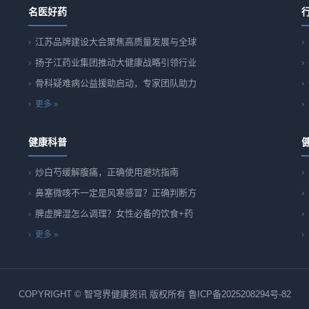
名医好药
江苏品牌建设大会聚焦高质量发展与全球
扬子江药业集团推动大健康战略引领行业
骨科疑难病公益援助启动，专家团队助力
更多 »
健康科普
炒白芍缓解腹痛，正确使用避坑指南
鼻塞微咳不一定是风寒感冒？正确判断方
脾虚脾湿怎么调理？女性必备的饮食+药
更多 »
COPYRIGHT © 智穹界健康资讯 版权所有
鲁ICP备2025208294号-82