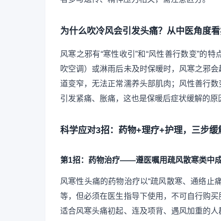
为什么吹冷风会引发头痛？从中医角度看
风寒之邪有“寒性收引”和“风性善行数变”的
吹空调）或淋雨后未及时保暖时，风寒之邪会
道变窄，无法正常濡养头部肌肉；风性善行数
引发紧痛、胀痛，这也是保暖后症状缓解的原
科学应对3招：药物+理疗+护理，三步缓
第1招：药物治疗——遵医嘱用疏风散寒类中
风寒性头痛的药物治疗以“疏风散寒、通络止
等，但必须在医生指导下使用，不可自行购买
适合风寒头痛初起、连及项背、遇风加重的人