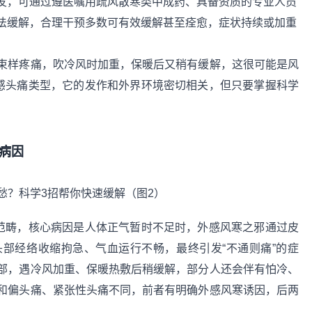
发，可通过遵医嘱用疏风散寒类中成药、具备资质的专业人员
法缓解，合理干预多数可有效缓解甚至痊愈，症状持续或加重
束样疼痛，吹冷风时加重，保暖后又稍有缓解，这很可能是风
外感头痛类型，它的发作和外界环境密切相关，但只要掌握科学
病因
”范畴，核心病因是人体正气暂时不足时，外感风寒之邪通过皮
部经络收缩拘急、气血运行不畅，最终引发“不通则痛”的症
部，遇冷风加重、保暖热敷后稍缓解，部分人还会伴有怕冷、
和偏头痛、紧张性头痛不同，前者有明确外感风寒诱因，后两