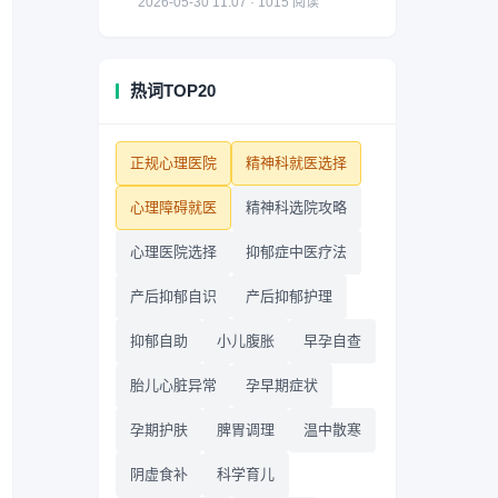
2026-05-30 11:07 · 1015 阅读
热词TOP20
正规心理医院
精神科就医选择
心理障碍就医
精神科选院攻略
心理医院选择
抑郁症中医疗法
产后抑郁自识
产后抑郁护理
抑郁自助
小儿腹胀
早孕自查
胎儿心脏异常
孕早期症状
孕期护肤
脾胃调理
温中散寒
阴虚食补
科学育儿