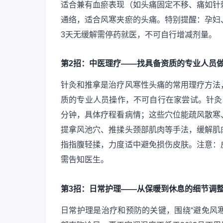
适合兼有血瘀表现（如头痛固定不移、痛如针
通络，适合风寒夹瘀的头痛。特别提醒：孕妇
3天无缓解需停药就医，不可自行增减剂量。
第2招：中医理疗——找具备资质的专业人员
针灸和推拿是治疗风寒性头痛的常用理疗方法
质的专业人员操作，不可自行在家尝试。针灸时
分钟，具体疗程看病情；这些穴位能疏风散寒
提拿风池穴、推揉头颈部肌肉等手法，缓解肌
指指腹轻揉，力度适中避免损伤皮肤。注意：
需告知医生。
第3招：日常护理——从保暖到休息的细节调
日常护理是治疗和预防的关键，围绕“避免风寒