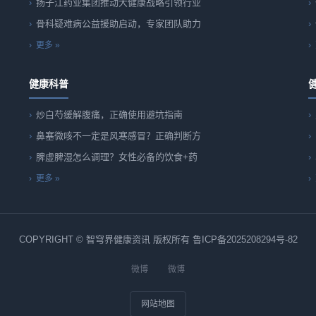
扬子江药业集团推动大健康战略引领行业
骨科疑难病公益援助启动，专家团队助力
更多 »
健康科普
炒白芍缓解腹痛，正确使用避坑指南
鼻塞微咳不一定是风寒感冒？正确判断方
脾虚脾湿怎么调理？女性必备的饮食+药
更多 »
COPYRIGHT © 智穹界健康资讯 版权所有
鲁ICP备2025208294号-82
微博
微博
网站地图