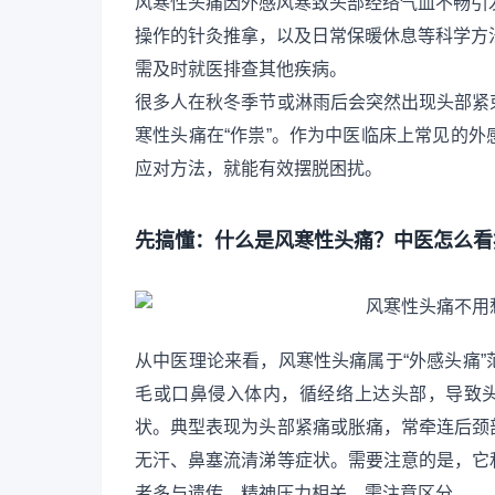
风寒性头痛因外感风寒致头部经络气血不畅引
操作的针灸推拿，以及日常保暖休息等科学方
需及时就医排查其他疾病。
很多人在秋冬季节或淋雨后会突然出现头部紧
寒性头痛在“作祟”。作为中医临床上常见的
应对方法，就能有效摆脱困扰。
先搞懂：什么是风寒性头痛？中医怎么看
从中医理论来看，风寒性头痛属于“外感头痛
毛或口鼻侵入体内，循经络上达头部，导致头
状。典型表现为头部紧痛或胀痛，常牵连后颈
无汗、鼻塞流清涕等症状。需要注意的是，它
者多与遗传、精神压力相关，需注意区分。