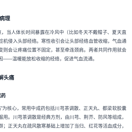
病理
特点，当人体长时间暴露在冷风中（比如冬天不戴帽子、夏天直
趁机侵入头部经络。寒性收引会让头部经络血管收缩，气血通
变则会让疼痛位置不固定，甚至牵连颈肩。两者共同作用就会
因——温暖能放松收缩的经络，促进气血流通。
解头痛
成药
痛”为核心，常用中成药包括川芎茶调散、正天丸、都梁软胶囊
服用。川芎茶调散是经典方剂，由川芎、荆芥、防风等组成，
群；正天丸在疏风散寒基础上增加了当归、红花等活血成分，