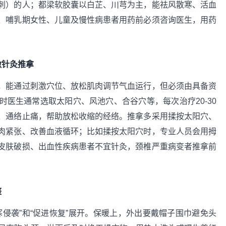
刺）的人；都梁软胶囊以白芷、川芎为主，能祛风散寒、活血
、哺乳期女性、儿童及慢性病患者用药前必须咨询医生，用药
做针灸推拿
，能通过刺激穴位、放松肌肉调节气血运行，但必须由具备资
医生通常选取太阳穴、风池穴、合谷穴等，每次治疗20-30
、通络止痛，帮助放松收缩的经络。推拿多采用揉按太阳穴、
肉紧张、改善血液循环；比如揉按太阳穴时，专业人员会用拇
皮肤破损、出血性疾病患者不宜针灸，颈椎严重病变者推拿前
整
侵袭”和“促进恢复”展开。保暖上，外出要戴帽子围巾避免头