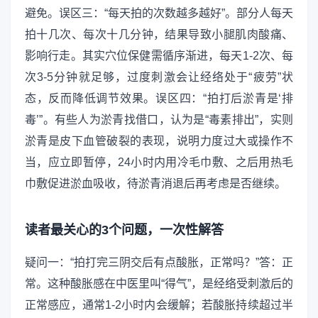
避免。误区三：“每天拍的次数越多越好”。部分人每天
拍十几次、每次十几分钟，结果导致小腿肌肉酸痛、
影响行走。其实穴位保健需循序渐进，每天1-2次、每
次3-5分钟就足够，过度刺激会让经络处于“疲劳”状
态，反而降低调节效果。误区四：“拍打后淤青是‘排
毒’”。有些人为淤青找借口，认为是“毒素排出”，实则
淤青是皮下血管破裂的表现，说明力度过大或操作不
当，应立即暂停，24小时内用冷毛巾敷、之后用热毛
巾敷促进淤血吸收，待淤青消退后再考虑是否继续。
读者最关心的3个问题，一次性解答
疑问一：“拍打完三阴交后有点酸胀，正常吗？”答：正
常。这种酸胀感在中医里叫“得气”，是经络受刺激后的
正常感应，通常1-2小时内会缓解；若酸胀持续超过半