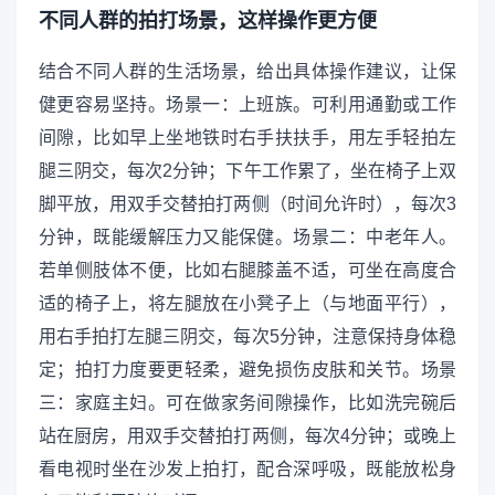
不同人群的拍打场景，这样操作更方便
结合不同人群的生活场景，给出具体操作建议，让保
健更容易坚持。场景一：上班族。可利用通勤或工作
间隙，比如早上坐地铁时右手扶扶手，用左手轻拍左
腿三阴交，每次2分钟；下午工作累了，坐在椅子上双
脚平放，用双手交替拍打两侧（时间允许时），每次3
分钟，既能缓解压力又能保健。场景二：中老年人。
若单侧肢体不便，比如右腿膝盖不适，可坐在高度合
适的椅子上，将左腿放在小凳子上（与地面平行），
用右手拍打左腿三阴交，每次5分钟，注意保持身体稳
定；拍打力度要更轻柔，避免损伤皮肤和关节。场景
三：家庭主妇。可在做家务间隙操作，比如洗完碗后
站在厨房，用双手交替拍打两侧，每次4分钟；或晚上
看电视时坐在沙发上拍打，配合深呼吸，既能放松身