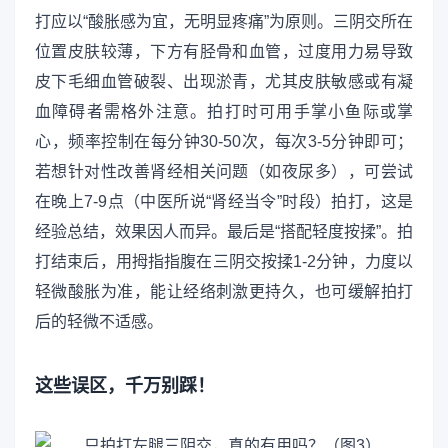
打应以“酸胀感为宜，无明显疼痛”为原则。三阴交所在
位置皮肤较薄，下方有胫骨和血管，过度用力易导致
皮下毛细血管破裂、出现淤青，尤其皮肤敏感或有凝
血障碍者需格外注意。拍打时可用手掌小鱼际或掌
心，频率控制在每分钟30-50次，每次3-5分钟即可；
若想针对性改善肾经相关问题（如夜尿多），可尝试
在晚上7-9点（中医所说“肾经当令”时段）拍打，这是
经验总结，效果因人而异。最后是“搭配轻度按揉”。拍
打结束后，用拇指指腹在三阴交按揉1-2分钟，力度以
轻微酸胀为准，能让经络刺激更持久，也可缓解拍打
后的轻微不适感。
这些误区，千万别踩！