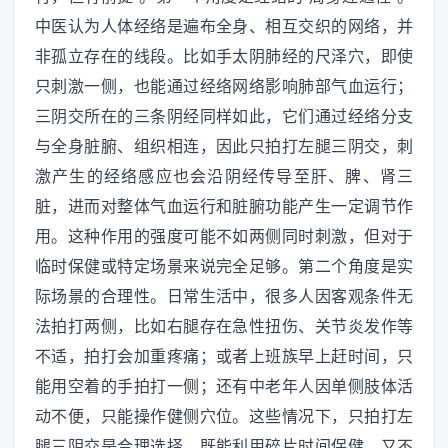
中医认为人体经络是遍布全身、相互交织的网络，并
非孤立存在的线段。比如手太阴肺经的尺泽穴，即使
只刺激一侧，也能通过经络网络影响肺部气血运行；
三阴交所在的三条阴经同样如此，它们通过经络分支
与全身脏腑、组织相连，因此只拍打左腿三阴交，刺
激产生的经络感应也会沿阴经传导至肝、脾、肾三
脏，进而对整体气血运行和脏腑功能产生一定调节作
用。这种作用的强度可能不如两侧同时刺激，但对于
临时保健或特定场景来说完全足够。第二个角度是实
际场景的合理性。日常生活中，很多人因客观条件无
法拍打两侧，比如右腿存在急性扭伤、关节炎发作等
不适，拍打会加重疼痛；或者上班族早上赶时间，只
能用空着的手拍打一侧；还有中老年人因单侧肢体活
动不便，只能操作健侧穴位。这些情况下，只拍打左
腿三阴交是合理选择，既能利用碎片时间保健，又不