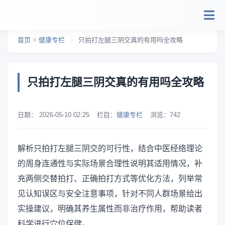
跳转到主要内容
首页
>
健康专栏
>
只拍打左腿三阴交真的有用吗全攻略
只拍打左腿三阴交真的有用吗全攻略
日期：
2026-05-10 02:25
栏目：
健康专栏
浏览：
742
解析只拍打左腿三阴交的可行性，结合中医经络理论
的周身连通性与实际场景合理性说明其适用情况，补
充两侧交替拍打、正确拍打方式等优化方法，列举常
见认知误区与安全注意事项，针对不同人群场景给出
实操建议，明确其养生属性而非治疗作用，帮助读者
科学进行穴位保健。