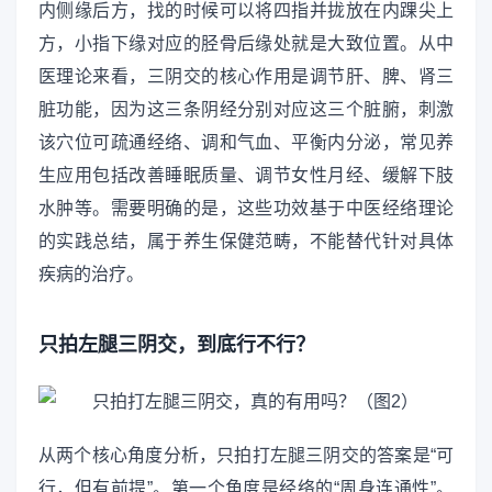
内侧缘后方，找的时候可以将四指并拢放在内踝尖上
方，小指下缘对应的胫骨后缘处就是大致位置。从中
医理论来看，三阴交的核心作用是调节肝、脾、肾三
脏功能，因为这三条阴经分别对应这三个脏腑，刺激
该穴位可疏通经络、调和气血、平衡内分泌，常见养
生应用包括改善睡眠质量、调节女性月经、缓解下肢
水肿等。需要明确的是，这些功效基于中医经络理论
的实践总结，属于养生保健范畴，不能替代针对具体
疾病的治疗。
只拍左腿三阴交，到底行不行？
从两个核心角度分析，只拍打左腿三阴交的答案是“可
行，但有前提”。第一个角度是经络的“周身连通性”。