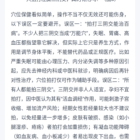
穴位保健看似简单，操作不当不仅无效还可能伤身，
以下误区一定要避开。误区一：“拍打三阴交能治百
病”。不少人把三阴交当成“万能穴”，失眠、胃痛、高
血压都指望靠它解决，但实际上它只是养生方式，作
用是调节身体平衡，不能替代药品或正规医疗。比如
严重失眠可能由心理压力、内分泌失调等多种原因引
起，应先去神经内科或中医科就诊，明确病因后再针
对性治疗，穴位拍打仅可作为辅助手段。误区二：“所
有人都能拍三阴交”。三阴交并非人人适宜，孕妇不宜
拍打，因中医认为其有“活血调经”作用，可能刺激子宫
收缩、增加流产风险；经期女性若经量较大也不建议
拍，以免经量进一步增多；皮肤有破损、感染（如小
腿湿疹、疮疡）者拍打会加重损伤；有凝血功能障碍
（如血友病、血小板减少）者易出现皮下出血，也需