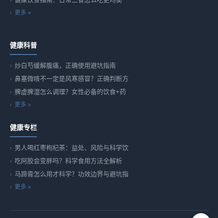
更多 »
健康科普
炒白芍缓解腹痛，正确使用避坑指南
鼻塞微咳不一定是风寒感冒？正确判断方
脾虚脾湿怎么调理？女性必备的饮食+药
更多 »
健康专栏
男人喝红枣枸杞茶：益处、风险与科学饮
吃阿胶会变胖吗？科学食用方法全解析
马蹄膏怎么用才科学？功效边界与避坑指
更多 »