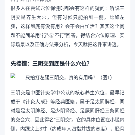
很多人在尝试穴位保健时都会有这样的疑问：听说三
阴交是养生大穴，但有时候只能拍到一侧，比如左
腿，这样到底有没有用？会不会白忙活？其实这个问
题不能简单用“行”或“不行”回答，得结合穴位原理、实
际场景以及正确方法来分析，今天就把这件事讲透。
先搞懂：三阴交到底是什么穴位？
三阴交是中医针灸学中公认的核心养生穴位，最早记
载于《针灸大成》等经典医籍，属于足太阴脾经，同
时是足太阴脾经、足少阴肾经、足厥阴肝经三条阴经
的交会穴，因此得名“三阴交”。它的具体位置在小腿内
侧，内踝尖上3寸（约成年人四指并拢的宽度），胫骨