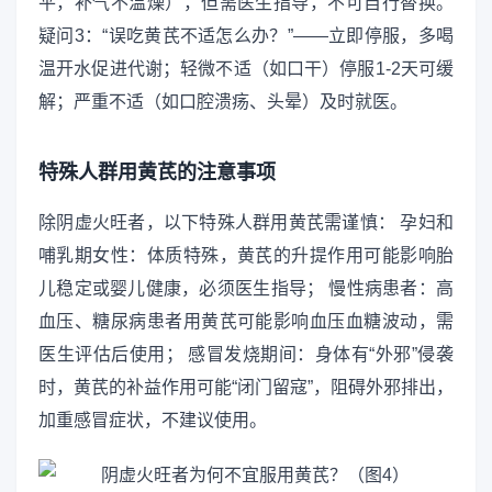
平，补气不温燥），但需医生指导，不可自行替换。
疑问3：“误吃黄芪不适怎么办？”——立即停服，多喝
温开水促进代谢；轻微不适（如口干）停服1-2天可缓
解；严重不适（如口腔溃疡、头晕）及时就医。
特殊人群用黄芪的注意事项
除阴虚火旺者，以下特殊人群用黄芪需谨慎： 孕妇和
哺乳期女性：体质特殊，黄芪的升提作用可能影响胎
儿稳定或婴儿健康，必须医生指导； 慢性病患者：高
血压、糖尿病患者用黄芪可能影响血压血糖波动，需
医生评估后使用； 感冒发烧期间：身体有“外邪”侵袭
时，黄芪的补益作用可能“闭门留寇”，阻碍外邪排出，
加重感冒症状，不建议使用。