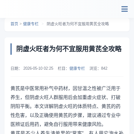
跳转到主要内容
首页
>
健康专栏
>
阴虚火旺者为何不宜服用黄芪全攻略
阴虚火旺者为何不宜服用黄芪全攻略
日期：
2026-05-10 02:25
栏目：
健康专栏
浏览：
842
黄芪是中医常用补气中药材，因甘温之性被广泛用于
养生，但阴虚火旺人群服用后会加重虚火症状、打破
阴阳平衡。本文详解阴虚火旺的体质特点、黄芪的药
性危害，以及正确使用黄芪的步骤，建议通过专业中
医辨证后用药，避免自行服用带来健康风险。
黄芪是不少人养生清单里的“常客”，有人用它泡水补