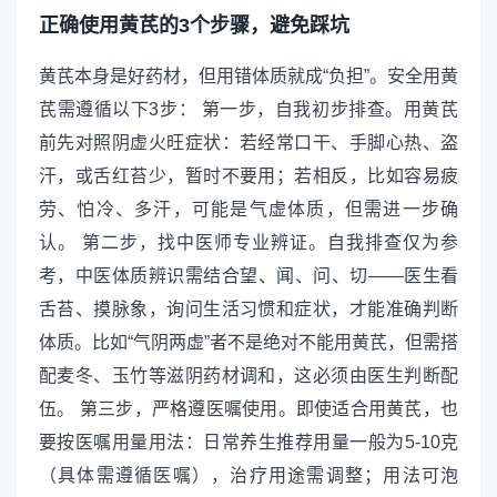
正确使用黄芪的3个步骤，避免踩坑
黄芪本身是好药材，但用错体质就成“负担”。安全用黄
芪需遵循以下3步： 第一步，自我初步排查。用黄芪
前先对照阴虚火旺症状：若经常口干、手脚心热、盗
汗，或舌红苔少，暂时不要用；若相反，比如容易疲
劳、怕冷、多汗，可能是气虚体质，但需进一步确
认。 第二步，找中医师专业辨证。自我排查仅为参
考，中医体质辨识需结合望、闻、问、切——医生看
舌苔、摸脉象，询问生活习惯和症状，才能准确判断
体质。比如“气阴两虚”者不是绝对不能用黄芪，但需搭
配麦冬、玉竹等滋阴药材调和，这必须由医生判断配
伍。 第三步，严格遵医嘱使用。即使适合用黄芪，也
要按医嘱用量用法：日常养生推荐用量一般为5-10克
（具体需遵循医嘱），治疗用途需调整；用法可泡