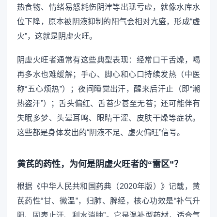
热食物、情绪易怒耗伤阴津等出现亏虚，就像水库水
位下降，原本被阴液抑制的阳气会相对亢盛，形成“虚
火”，这就是阴虚火旺。
阴虚火旺者通常有这些典型表现：经常口干舌燥，喝
再多水也难缓解；手心、脚心和心口持续发热（中医
称“五心烦热”）；夜间睡觉出汗，醒来后汗止（即“潮
热盗汗”）；舌头偏红、舌苔少甚至无苔；还可能伴有
失眠多梦、头晕耳鸣、眼睛干涩、皮肤干燥等症状。
这些都是身体发出的“阴液不足、虚火偏旺”信号。
黄芪的药性，为何是阴虚火旺者的“雷区”？
根据《中华人民共和国药典（2020年版）》记载，黄
芪药性“甘、微温”，归肺、脾经，核心功效是“补气升
阳、固表止汗、利水消肿”。它是温补型药材，适合气