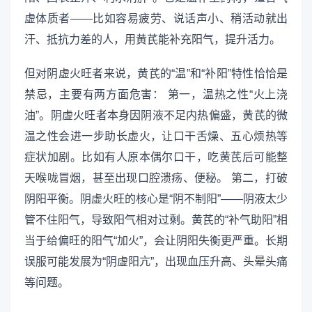
虚体质者——比如容易疲劳、说话声小、稍活动就出
汗、抵抗力差的人，用黄芪能补充阳气，提升活力。
但对阴虚火旺者来说，黄芪的“温”和“补阳”特性恰恰是
禁忌，主要有两方面危害： 第一，温热之性“火上浇
油”。阴虚火旺者本身因阴液不足内热偏盛，黄芪的微
温之性会进一步助长虚火，让口干舌燥、五心烦热等
症状加剧。比如有人原本偶尔口干，吃黄芪后可能整
天喉咙冒烟，甚至出现口腔溃疡、便秘。 第二，打破
阴阳平衡。阴虚火旺的核心是“阴不制阳”——阴液太少
管不住阳气，导致阳气相对过剩。黄芪的“补气助阳”相
当于给偏旺的阳气“加火”，会让阴阳失衡更严重。长期
误服可能发展为“阴虚阳亢”，出现血压升高、头晕头痛
等问题。