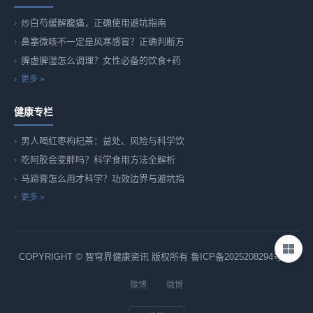
炒白芍缓解腹痛，正确使用避坑指南
鼻塞微咳不一定是风寒感冒？正确判断方
脾虚脾湿怎么调理？女性必备的饮食+药
更多 »
健康专栏
男人喝红枣枸杞茶：益处、风险与科学饮
吃阿胶会变胖吗？科学食用方法全解析
马蹄膏怎么用才科学？功效边界与避坑指
更多 »
COPYRIGHT © 智穹界健康资讯 版权所有
鲁ICP备2025208294号-82
微博
微博