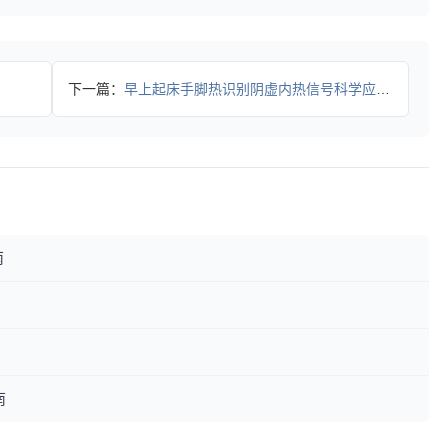
下一篇：
早上起床手脚热识别阴虚内热信号科学应对全攻略
南
南