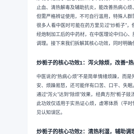
止血、清热解毒及辅助抗炎，能改善热病心烦
但需严格辨证使用，不可自行滥用，特殊人群
很多人看中医时可能在药方里见过“炒栀子”
经炮制加工后的中药材，在中医理论中归心、
调理。接下来我们拆解其核心功效，同时明确
炒栀子的核心功效1：泻火除烦，改善“热
中医说的“热病心烦”不是简单情绪烦躁，而
安、烦躁易怒，还可能伴有口苦、口干、失眠
通过“泻火”达到“除烦”效果，经典方剂“栀子
此功效仅适用于实热证心烦，虚寒体质（平时
见认知误区。
炒栀子的核心功效2：清热利湿，辅助调