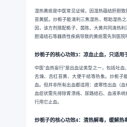
湿热黄疸是中医常见证候，因湿热蕴结肝胆致
苔黄腻。炒栀子能清利三焦湿热，帮助湿热之
因，该方剂搭配栀子、茵陈、大黄共同清热利
胆道结石等器质性疾病导致的黄疸需先到医院
炒栀子的核心功效3：凉血止血，只适用于
中医“血热妄行”是出血证类型之一，包括吐
舌燥、舌红苔黄、大便干结等热象。炒栀子能
血。但并非所有出血都适用：虚寒性出血（血
血症状需先排除胃溃疡、尿路结石、血液系统
行用它止血。
炒栀子的核心功效4：清热解毒，缓解热