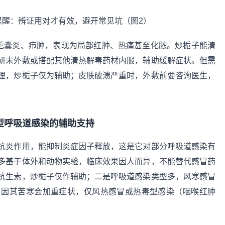
如毛囊炎、疖肿，表现为局部红肿、热痛甚至化脓。炒栀子能清
研末外敷或搭配其他清热解毒药材内服，辅助缓解症状。但需
理，炒栀子仅为辅助；皮肤破溃严重时，外敷前要咨询医生，
型呼吸道感染的辅助支持
抗炎作用，能抑制炎症因子释放，这是它对部分呼吸道感染有
多基于体外和动物实验，临床效果因人而异，不能替代感冒药
抗生素，炒栀子仅作辅助；二是呼吸道感染类型多，风寒感冒
，因其苦寒会加重症状，仅风热感冒或热毒型感染（咽喉红肿