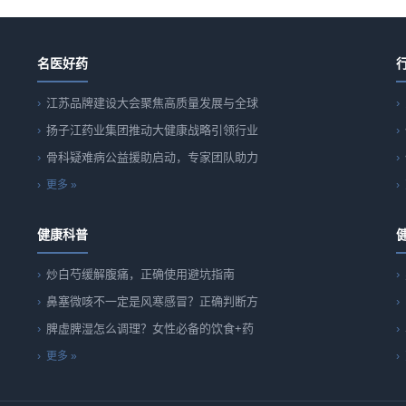
名医好药
江苏品牌建设大会聚焦高质量发展与全球
扬子江药业集团推动大健康战略引领行业
骨科疑难病公益援助启动，专家团队助力
更多 »
健康科普
炒白芍缓解腹痛，正确使用避坑指南
鼻塞微咳不一定是风寒感冒？正确判断方
脾虚脾湿怎么调理？女性必备的饮食+药
更多 »