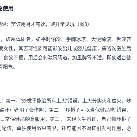
免使用
一，虚寒体质者，如平时怕冷、手脚冰凉、大便稀溏、舌淡苔
期女性，其苦寒性质可能影响胎儿或婴儿健康，需咨询医生后
、食欲不振，用后会刺激胃肠道，加重脾胃不适。即使适合使
胃阳气。
：第一，“炒栀子能治所有上火”错误，上火分实火和虚火，炒
盗汗）者用了会伤阴；第二，“炒栀子可以当保健品吃”错误，
日常保健品随意服用；第三，“未经医生辨证，自己抓炒栀子
剂配伍，单独使用效果有限，还可能因不对证引发副作用，必