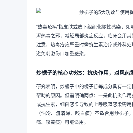
“热毒疮疡”指皮肤或皮下组织化脓性感染，
泻热毒之邪，减轻局部炎症反应，临床会用其
注意，热毒疮疡严重时需抗生素治疗或外科处
避免刺激伤口加重感染。
炒栀子的核心功效5：抗炎作用，对风热
研究表明，炒栀子中的栀子苷等成分具有一定
帮助的原因。但需明确两点：一是此抗炎作用
或抗生素，细菌感染导致的上呼吸道感染需用
（怕冷、流清涕、咳白痰）不适合用炒栀子
痛、咳黄痰）可能适用。