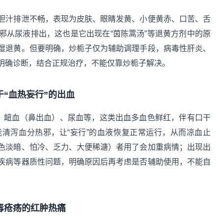
胆汁排泄不畅，表现为皮肤、眼睛发黄、小便黄赤、口苦、舌
邪从尿液排出，这也是它出现在“茵陈蒿汤”等退黄方剂中的原
湿退黄。但要明确，炒栀子仅为辅助调理手段，病毒性肝炎、
明确诊断，结合正规治疗，不能仅靠炒栀子解决。
“血热妄行”的出血
血、衄血（鼻出血）、尿血等，这类出血多血色鲜红，伴有口干
清泻血分热邪，让“妄行”的血液恢复正常运行，从而凉血止
色淡暗、怕冷、乏力、大便稀溏）者用了会加重病情；出现出
疾病等器质性问题，明确原因后再考虑是否辅助使用，不能自
毒疮疡的红肿热痛