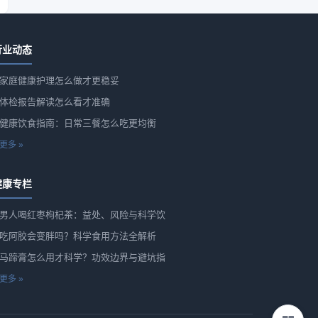
行业动态
家庭健康护理怎么做才更稳妥
体检报告解读怎么看才准确
健康饮食指南：日常三餐怎么吃更均衡
更多 »
健康专栏
男人喝红枣枸杞茶：益处、风险与科学饮
吃阿胶会变胖吗？科学食用方法全解析
马蹄膏怎么用才科学？功效边界与避坑指
更多 »