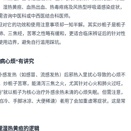
、湿热黄疸、血热出血、热毒疮疡及风热型呼吸道感染症状，
需咨询中医科或中西医结合科医师。
，但对它的功效和使用注意事项却一知半解。其实炒栀子是栀子
肺、三焦经，苦寒之性略有缓和，更适合临床辨证后的针对性
使用边界，避免自行滥用踩坑。
病心烦”有讲究
是外感发热（如感冒、流感发热）后邪热入里扰心导致的心烦不
。炒栀子苦寒，能清泻三焦之火，尤其针对心火和肺火过旺，
豉汤”就以栀子为核心治疗外感余热未清的心烦失眠。但需注意，
怕冷、手脚冰凉、大便稀溏）者用了会加重虚寒症状，这是常
理湿热黄疸的逻辑