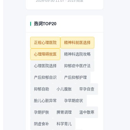
2026-05-30 11:07 · 1015 阅读
热词TOP20
正规心理医院
精神科就医选择
心理障碍就医
精神科选院攻略
心理医院选择
抑郁症中医疗法
产后抑郁自识
产后抑郁护理
抑郁自助
小儿腹胀
早孕自查
胎儿心脏异常
孕早期症状
孕期护肤
脾胃调理
温中散寒
阴虚食补
科学育儿