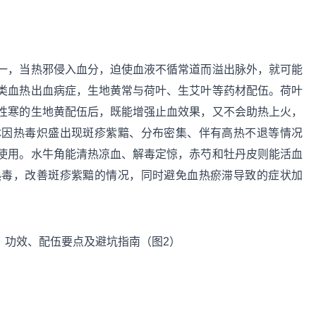
一，当热邪侵入血分，迫使血液不循常道而溢出脉外，就可能
类血热出血病症，生地黄常与荷叶、生艾叶等药材配伍。荷叶
性寒的生地黄配伍后，既能增强止血效果，又不会助热上火，
体因热毒炽盛出现斑疹紫黯、分布密集、伴有高热不退等情况
使用。水牛角能清热凉血、解毒定惊，赤芍和牡丹皮则能活血
热毒，改善斑疹紫黯的情况，同时避免血热瘀滞导致的症状加