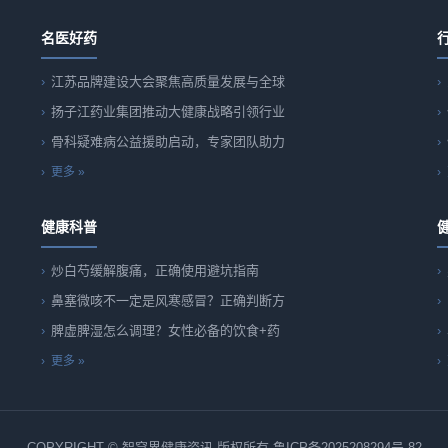
名医好药
江苏品牌建设大会聚焦高质量发展与全球
扬子江药业集团推动大健康战略引领行业
骨科疑难病公益援助启动，专家团队助力
更多 »
健康科普
炒白芍缓解腹痛，正确使用避坑指南
鼻塞微咳不一定是风寒感冒？正确判断方
脾虚脾湿怎么调理？女性必备的饮食+药
更多 »
COPYRIGHT © 智穹界健康资讯 版权所有
鲁ICP备2025208294号-82