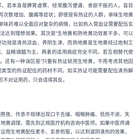
寒，若本身是脾胃虚寒、经常腹泻便溏、食欲不振的人，盲目
泻次数增加、腹痛等症状；即使是有热证的人群，单味生地黄
单味药难以全面应对复杂的病情，比如热入营血证需要配伍玄
法达到理想效果。其次是“生地黄和熟地黄功效差不多，可以
要功效是清热凉血、养阴生津，而熟地黄是生地黄经过炮制工
阴、益精填髓为主，两者的适用病症完全不同，若互相替代使
。还有一种误区是“只要有热证就用生地黄，不用考虑其他因
同类型的热证配伍的药材不同，如实热证可能需要配伍清热解
若不对证用药，只会适得其反。
期熬夜、作息不规律出现口干舌燥、咽喉肿痛、低热不退、失
生地黄调理，需先到正规医疗机构咨询中医师。如果中医师通
建议用生地黄配伍麦冬、玄参煎服，以达到滋阴清热的效果，