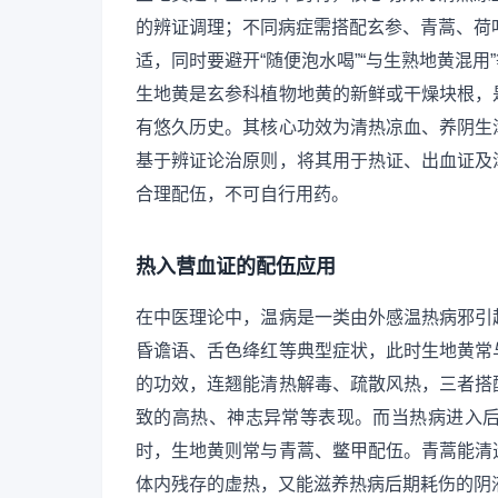
的辨证调理；不同病症需搭配玄参、青蒿、荷
适，同时要避开“随便泡水喝”“与生熟地黄混
生地黄是玄参科植物地黄的新鲜或干燥块根，
有悠久历史。其核心功效为清热凉血、养阴生
基于辨证论治原则，将其用于热证、出血证及
合理配伍，不可自行用药。
热入营血证的配伍应用
在中医理论中，温病是一类由外感温热病邪引
昏谵语、舌色绛红等典型症状，此时生地黄常
的功效，连翘能清热解毒、疏散风热，三者搭
致的高热、神志异常等表现。而当热病进入
时，生地黄则常与青蒿、鳖甲配伍。青蒿能清
体内残存的虚热，又能滋养热病后期耗伤的阴