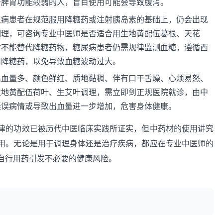
身脾胃功能较弱的人，盲目使用可能会导致腹泻。
尿病患者在规范服用降糖药或注射胰岛素的基础上，仍会出现
调理，可咨询专业中医师是否适合用生地黄配伍葛根、天花
材不能替代降糖药物，糖尿病患者仍需规律监测血糖，遵循西
用降糖药，以免导致血糖波动过大。
出血量多、颜色鲜红、质地黏稠、伴有口干舌燥、心烦易怒、
生地黄配伍荷叶、生艾叶调理，需立即到正规医院就诊，由中
延误病情或导致出血量进一步增加，危害身体健康。
津的功效已被历代中医临床实践所证实，但中药材的使用讲究
用。无论是用于调理身体还是治疗疾病，都应在专业中医师的
自行用药引发不必要的健康风险。