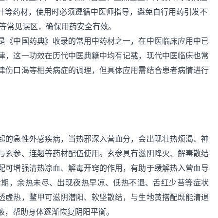
叶等药材，使用时必须遵循中医师指导，避免自行用药引发不
用”等常见误区，确保用药安全有效。
是《中国药典》收录的常用中药材之一，在中医临床应用中已
津，这一功效在历代中医典籍中均有记载，现代中医临床也常
津伤口渴等相关病症的调理，但具体应用需结合患者病情进行
起的急性外感疾病，当热邪深入营血分，会出现壮热烦渴、神
与玄参、连翘等药材配伍使用。玄参具有滋阴降火、解毒散结
配可增强清热凉血、解毒开窍的作用，有助于缓解热入营血导
后期，余热未尽、出现夜热早凉、低热不退、舌红少苔等症状
透虚热，鳖甲可滋阴潜阳、软坚散结，与生地黄搭配既能清退
液，帮助身体逐渐恢复阴阳平衡。