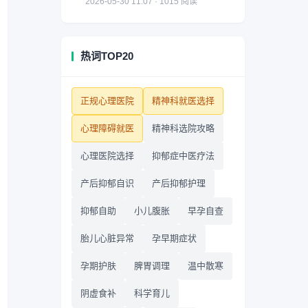
2026-05-30 11:07 · 1015 阅读
热词TOP20
正规心理医院
精神科就医选择
心理障碍就医
精神科选院攻略
心理医院选择
抑郁症中医疗法
产后抑郁自识
产后抑郁护理
抑郁自助
小儿腹胀
早孕自查
胎儿心脏异常
孕早期症状
孕期护肤
脾胃调理
温中散寒
阴虚食补
科学育儿