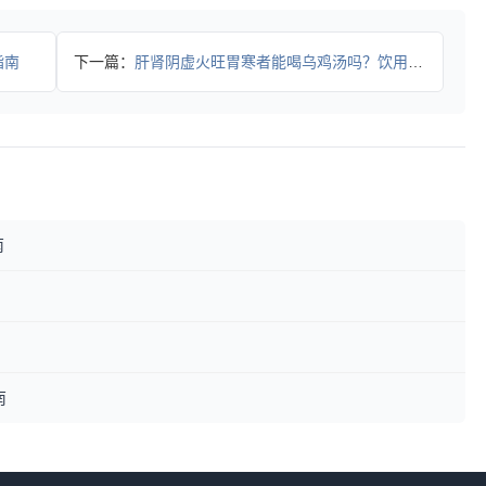
指南
下一篇：
肝肾阴虚火旺胃寒者能喝乌鸡汤吗？饮用全攻略
南
南