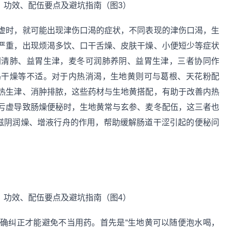
虚时，就可能出现津伤口渴的症状，不同表现的津伤口渴，生
严重，出现烦渴多饮、口干舌燥、皮肤干燥、小便短少等症状
阴清肺、益胃生津，麦冬可润肺养阴、益胃生津，三者协同作
渴干燥等不适。对于内热消渴，生地黄则可与葛根、天花粉配
热生津、消肿排脓，这些药材与生地黄搭配，有助于改善内热
亏虚导致肠燥便秘时，生地黄常与玄参、麦冬配伍，这三者也
到滋阴润燥、增液行舟的作用，帮助缓解肠道干涩引起的便秘问
确纠正才能避免不当用药。首先是“生地黄可以随便泡水喝，