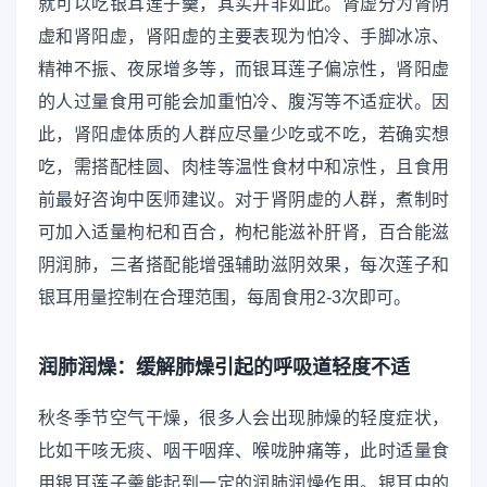
就可以吃银耳莲子羹，其实并非如此。肾虚分为肾阴
虚和肾阳虚，肾阳虚的主要表现为怕冷、手脚冰凉、
精神不振、夜尿增多等，而银耳莲子偏凉性，肾阳虚
的人过量食用可能会加重怕冷、腹泻等不适症状。因
此，肾阳虚体质的人群应尽量少吃或不吃，若确实想
吃，需搭配桂圆、肉桂等温性食材中和凉性，且食用
前最好咨询中医师建议。对于肾阴虚的人群，煮制时
可加入适量枸杞和百合，枸杞能滋补肝肾，百合能滋
阴润肺，三者搭配能增强辅助滋阴效果，每次莲子和
银耳用量控制在合理范围，每周食用2-3次即可。
润肺润燥：缓解肺燥引起的呼吸道轻度不适
秋冬季节空气干燥，很多人会出现肺燥的轻度症状，
比如干咳无痰、咽干咽痒、喉咙肿痛等，此时适量食
用银耳莲子羹能起到一定的润肺润燥作用。银耳中的