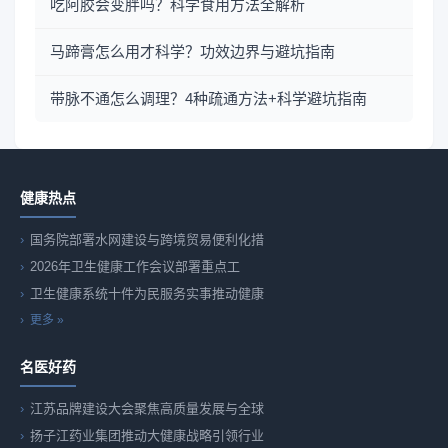
吃阿胶会变胖吗？科学食用方法全解析
马蹄膏怎么用才科学？功效边界与避坑指南
带脉不通怎么调理？4种疏通方法+科学避坑指南
健康热点
国务院部署水网建设与跨境贸易便利化措
2026年卫生健康工作会议部署重点工
卫生健康系统十件为民服务实事推动健康
更多 »
名医好药
江苏品牌建设大会聚焦高质量发展与全球
扬子江药业集团推动大健康战略引领行业