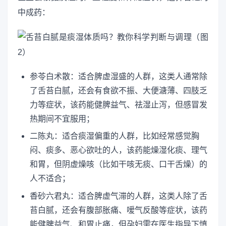
中成药：
参苓白术散：适合脾虚湿盛的人群，这类人通常除
了舌苔白腻，还会有食欲不振、大便溏薄、四肢乏
力等症状，该药能健脾益气、祛湿止泻，但感冒发
热期间不宜服用；
二陈丸：适合痰湿偏重的人群，比如经常感觉胸
闷、痰多、恶心欲吐的人，该药能燥湿化痰、理气
和胃，但阴虚燥咳（比如干咳无痰、口干舌燥）的
人不适合；
香砂六君丸：适合脾虚气滞的人群，这类人除了舌
苔白腻，还会有腹部胀痛、嗳气反酸等症状，该药
能健脾益气、和胃止痛，但孕妇需在医生指导下慎