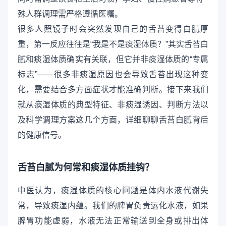
殊人群调理需严格遵循医嘱。
很多人照镜子时会突然发现自己的舌苔变得白腻厚
重，第一反应往往是“我是不是痰湿体质？”其实舌苔白
腻和痰湿体质确实有关联，但它并非痰湿体质的“专属
标志”——很多非痰湿原因也会导致舌苔出现这种变
化，需要结合多方面症状才能准确判断。接下来我们
就从痰湿体质的典型特征、非痰湿诱因、判断方法以
及科学调理方案这几个方面，详细聊聊舌苔白腻背后
的健康信号。
舌苔白腻为何常和痰湿体质挂钩？
中医认为，痰湿体质的核心问题是体内水液代谢失
常，导致痰湿内蕴。我们的脾胃负责运化水液，如果
脾胃功能虚弱，水液无法正常输送到全身或排出体