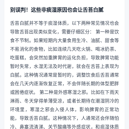
别误判！这些非痰湿原因也会让舌苔白腻
舌苔白腻并不等于痰湿体质，以下两种常见情况也会
导致舌苔出现类似变化，需要仔细区分： 第一种是饮
食不节制。如果短期内大量食用生冷、油腻、甜食等
不易消化的食物，比如连续几天吃火锅、喝冰奶茶、
吃蛋糕，会突然加重脾胃的运化负担，导致脾胃功能
暂时失常，水湿无法及时代谢，就会在舌苔上表现为
白腻。这种情况通常是暂时的，调整饮食后舌苔通常
会在几天内逐渐恢复正常，不会伴随长期的体型肥胖
或困倦症状。 第二种是外感寒湿之邪。比如在下雨天
淋雨、冬天穿得单薄受凉，或者长期待在潮湿阴冷的
环境里，寒湿之邪会入侵人体，影响脾胃的正常功
能，导致舌苔白腻。这种情况下，人通常还会伴随怕
冷、鼻塞流清涕、关节酸痛等外感症状，和痰湿体质