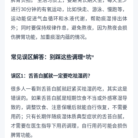
脾胃负担。 生活习惯上，要避免长期久坐，每天至少
进行30分钟的有氧运动，比如快走、游泳、慢跑等，
运动能促进气血循环和水液代谢，帮助痰湿排出体
外；同时要保持规律作息，避免熬夜，因为熬夜会损
伤脾胃功能，加重痰湿内蕴的情况。
常见误区解答：别踩这些调理“坑”
误区1：舌苔白腻就一定要吃祛湿药？
很多人一看到舌苔白腻就赶紧买祛湿药吃，其实这是
错误的。如果舌苔白腻是短期饮食不当或外感寒湿导
致的，调整饮食、注意保暖后就能自行恢复，不需要
用药；只有长期伴随痰湿体质典型症状的舌苔白腻，
才需要在医生指导下用药调理，自行用药可能会损伤
脾胃功能。