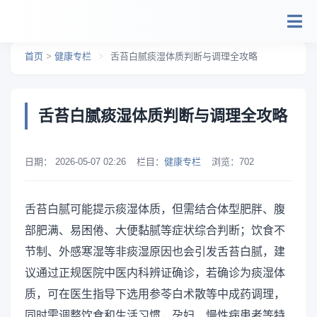
跳转到主要内容
首页
>
健康专栏
>
舌苔白腻痰湿体质判断与调理全攻略
舌苔白腻痰湿体质判断与调理全攻略
日期：
2026-05-07 02:26
栏目：
健康专栏
浏览：
702
舌苔白腻可能提示痰湿体质，但需结合体型肥胖、腹
部肥满、易困倦、大便黏腻等症状综合判断；饮食不
节制、外感寒湿等非痰湿原因也会引发舌苔白腻，建
议通过正规医院中医内科辨证确诊，若确诊为痰湿体
质，可在医生指导下选用参苓白术散等中成药调理，
同时需调整饮食和生活习惯，孕妇、慢性病患者等特