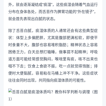
外，就会逐渐凝结成“痰湿”，这些痰湿会随着气血运行
分布在身体各处，而舌苔作为脾胃功能的“外在镜子”，
就会首先表现出白腻的状态。
除了舌苔白腻，痰湿体质的人通常还会有这些典型症
状：体型上多偏肥胖，尤其是腹部肥满松软，即使平
时食量不大，腹部也容易堆积脂肪；精神状态上容易
困倦乏力，白天总想打瞌睡，做事提不起精神；呼吸
道方面可能经常感觉胸闷，喉咙里有痰，咳不出来也
咽不下去；饮食上食欲不振，吃一点就觉得饱胀；排
便时大便黏腻，容易粘在马桶上冲不干净。这些症状
往往会同时出现，共同指向痰湿体质的可能性。