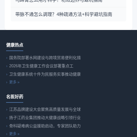
带脉不通怎么调理？4种疏通方法+科学避坑指南
健康热点
国务院部署水网建设与跨境贸易便利化措
2026年卫生健康工作会议部署重点工
卫生健康系统十件为民服务实事推动健康
更多 »
名医好药
江苏品牌建设大会聚焦高质量发展与全球
扬子江药业集团推动大健康战略引领行业
骨科疑难病公益援助启动，专家团队助力
更多 »