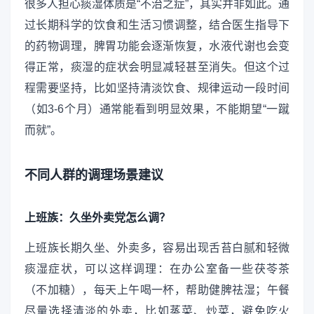
很多人担心痰湿体质是“不治之症”，其实并非如此。通
过长期科学的饮食和生活习惯调整，结合医生指导下
的药物调理，脾胃功能会逐渐恢复，水液代谢也会变
得正常，痰湿的症状会明显减轻甚至消失。但这个过
程需要坚持，比如坚持清淡饮食、规律运动一段时间
（如3-6个月）通常能看到明显效果，不能期望“一蹴
而就”。
不同人群的调理场景建议
上班族：久坐外卖党怎么调？
上班族长期久坐、外卖多，容易出现舌苔白腻和轻微
痰湿症状，可以这样调理：在办公室备一些茯苓茶
（不加糖），每天上午喝一杯，帮助健脾祛湿；午餐
尽量选择清淡的外卖，比如蒸菜、炒菜，避免吃火