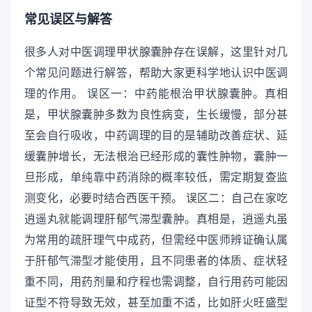
常见误区与解答
很多人对中医调理甲状腺囊肿存在误解，这里针对几
个常见问题进行解答，帮助大家更科学地认识中医调
理的作用。 误区一：中药能根治甲状腺囊肿。真相
是，甲状腺囊肿多数为良性病变，生长缓慢，部分甚
至会自行吸收，中药调理的目的是辅助改善症状、延
缓囊肿增长，无法根治已经形成的囊性肿物，囊肿一
旦形成，单纯靠中药消除的概率较低，需定期复查监
测变化，必要时结合西医干预。 误区二：自己在家吃
逍遥丸就能调理肝郁气滞型囊肿。真相是，逍遥丸虽
为常用的疏肝理气中成药，但需经中医师辨证确认属
于肝郁气滞型才能使用，且不同患者的体质、症状轻
重不同，用药剂量和疗程也需调整，自行用药可能因
证型不符导致无效，甚至加重不适，比如肝火旺盛型