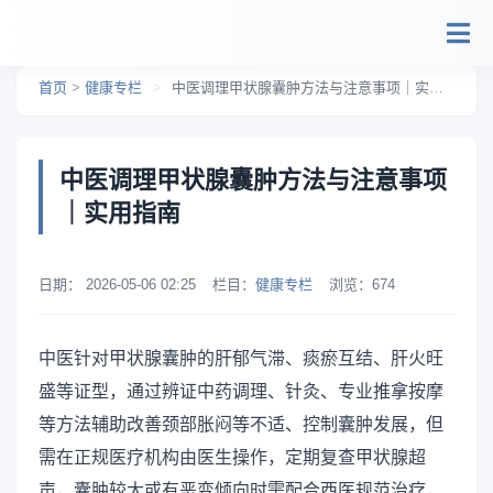
跳转到主要内容
首页
>
健康专栏
>
中医调理甲状腺囊肿方法与注意事项｜实用指南
中医调理甲状腺囊肿方法与注意事项
｜实用指南
日期：
2026-05-06 02:25
栏目：
健康专栏
浏览：
674
中医针对甲状腺囊肿的肝郁气滞、痰瘀互结、肝火旺
盛等证型，通过辨证中药调理、针灸、专业推拿按摩
等方法辅助改善颈部胀闷等不适、控制囊肿发展，但
需在正规医疗机构由医生操作，定期复查甲状腺超
声，囊肿较大或有恶变倾向时需配合西医规范治疗，