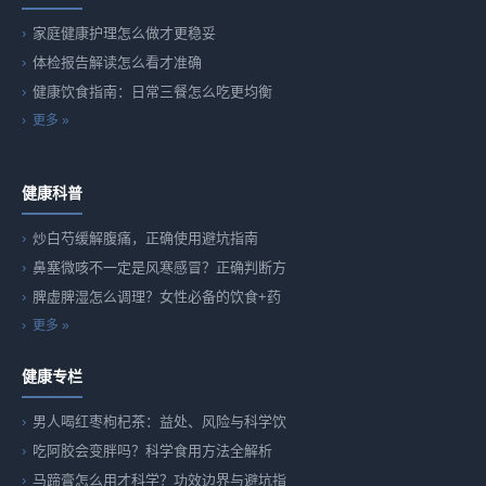
家庭健康护理怎么做才更稳妥
体检报告解读怎么看才准确
健康饮食指南：日常三餐怎么吃更均衡
更多 »
健康科普
炒白芍缓解腹痛，正确使用避坑指南
鼻塞微咳不一定是风寒感冒？正确判断方
脾虚脾湿怎么调理？女性必备的饮食+药
更多 »
健康专栏
男人喝红枣枸杞茶：益处、风险与科学饮
吃阿胶会变胖吗？科学食用方法全解析
马蹄膏怎么用才科学？功效边界与避坑指