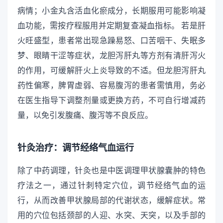
病情；小金丸含活血化瘀成分，长期服用可能影响凝
血功能，需按疗程服用并定期复查凝血指标。 若是肝
火旺盛型，患者常出现急躁易怒、口苦咽干、失眠多
梦、眼睛干涩等症状，龙胆泻肝丸等方剂有清肝泻火
的作用，可缓解肝火上炎导致的不适。但龙胆泻肝丸
药性偏寒，脾胃虚弱、容易腹泻的患者需慎用，务必
在医生指导下调整剂量或更换方药，不可自行增减药
量，以免引发腹痛、腹泻等不良反应。
针灸治疗：调节经络气血运行
除了中药调理，针灸也是中医调理甲状腺囊肿的特色
疗法之一，通过针刺特定穴位，调节经络气血的运
行，从而改善甲状腺局部的代谢状态，缓解症状。常
用的穴位包括颈部的人迎、水突、天突，以及手部的