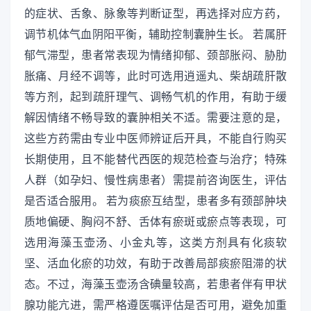
的症状、舌象、脉象等判断证型，再选择对应方药，
调节机体气血阴阳平衡，辅助控制囊肿生长。 若属肝
郁气滞型，患者常表现为情绪抑郁、颈部胀闷、胁肋
胀痛、月经不调等，此时可选用逍遥丸、柴胡疏肝散
等方剂，起到疏肝理气、调畅气机的作用，有助于缓
解因情绪不畅导致的囊肿相关不适。需要注意的是，
这些方药需由专业中医师辨证后开具，不能自行购买
长期使用，且不能替代西医的规范检查与治疗；特殊
人群（如孕妇、慢性病患者）需提前咨询医生，评估
是否适合服用。 若为痰瘀互结型，患者多有颈部肿块
质地偏硬、胸闷不舒、舌体有瘀斑或瘀点等表现，可
选用海藻玉壶汤、小金丸等，这类方剂具有化痰软
坚、活血化瘀的功效，有助于改善局部痰瘀阻滞的状
态。不过，海藻玉壶汤含碘量较高，若患者伴有甲状
腺功能亢进，需严格遵医嘱评估是否可用，避免加重