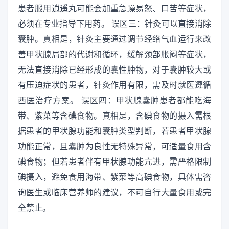
患者服用逍遥丸可能会加重急躁易怒、口苦等症状，
必须在专业指导下用药。 误区三：针灸可以直接消除
囊肿。真相是，针灸主要通过调节经络气血运行来改
善甲状腺局部的代谢和循环，缓解颈部胀闷等症状，
无法直接消除已经形成的囊性肿物，对于囊肿较大或
有压迫症状的患者，针灸作用有限，需及时就医遵循
西医治疗方案。 误区四：甲状腺囊肿患者都能吃海
带、紫菜等含碘食物。真相是，含碘食物的摄入需根
据患者的甲状腺功能和囊肿类型判断，若患者甲状腺
功能正常，且囊肿为良性无特殊异常，可适量食用含
碘食物；但若患者伴有甲状腺功能亢进，需严格限制
碘摄入，避免食用海带、紫菜等高碘食物，具体需咨
询医生或临床营养师的建议，不可自行大量食用或完
全禁止。