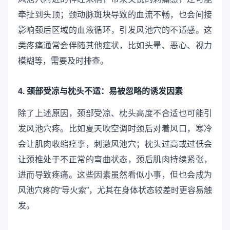
牵扯到头顶；颈动脉斑块导致的血流不畅，也会间接
影响颈后区域的血液循环，引发风池穴的不适感。这
类疼痛通常会伴随其他症状，比如头晕、恶心、视力
模糊等，需要及时排查。
4. 颈部受凉与枕头不适：易被忽略的诱发因素
除了上述原因，颈部受凉、枕头高度不合适也可能引
发风池穴疼。比如夏天吹空调时颈后对着风口，寒冷
会让肌肉收缩痉挛，刺激风池穴；枕头过高或过低会
让颈椎处于不正常的弯曲状态，颈后肌肉持续紧张，
进而导致疼痛。这些因素虽然看似小事，但也会成为
风池穴疼的“导火索”，尤其在身体状态较差时更容易触
发。