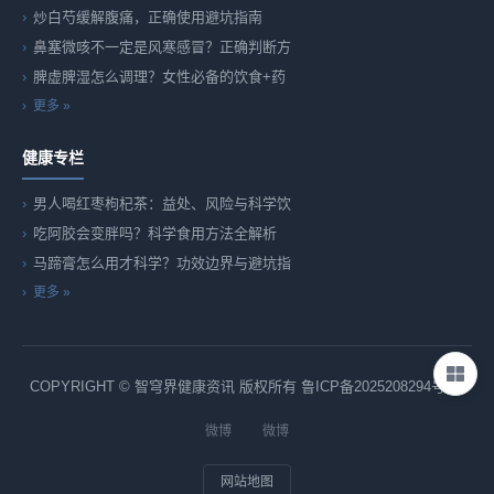
炒白芍缓解腹痛，正确使用避坑指南
鼻塞微咳不一定是风寒感冒？正确判断方
脾虚脾湿怎么调理？女性必备的饮食+药
更多 »
健康专栏
男人喝红枣枸杞茶：益处、风险与科学饮
吃阿胶会变胖吗？科学食用方法全解析
马蹄膏怎么用才科学？功效边界与避坑指
更多 »
COPYRIGHT © 智穹界健康资讯 版权所有
鲁ICP备2025208294号-82
微博
微博
网站地图