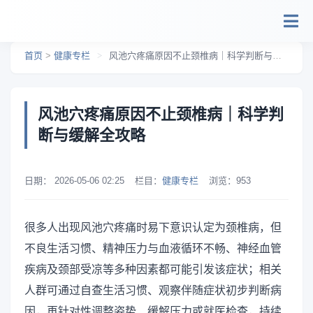
跳转到主要内容
首页
>
健康专栏
>
风池穴疼痛原因不止颈椎病｜科学判断与缓解全攻略
风池穴疼痛原因不止颈椎病｜科学判
断与缓解全攻略
日期：
2026-05-06 02:25
栏目：
健康专栏
浏览：
953
很多人出现风池穴疼痛时易下意识认定为颈椎病，但
不良生活习惯、精神压力与血液循环不畅、神经血管
疾病及颈部受凉等多种因素都可能引发该症状；相关
人群可通过自查生活习惯、观察伴随症状初步判断病
因，再针对性调整姿势、缓解压力或就医检查，持续