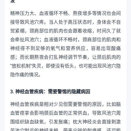
发
精神压力大、血液循环不畅、熬夜增多等情况也会间
接导致风池穴疼。当人处于高压状态时，身体会不自
觉紧绷，颈肩部位的肌肉也会跟着收缩，时间久了就
会牵扯风池穴；血液循环不畅时，颈肩部位的肌肉和
神经得不到足够的氧气和营养供应，容易出现酸痛
感；而长期熬夜会打乱神经调节节奏，让颈后肌肉的
“放松机制”失灵，即使没有低头，也可能出现风池穴隐
隐作痛的情况。
3. 神经血管疾病：需要警惕的隐藏病因
神经血管疾病是相对少见但需要警惕的原因，比如脑
血管痉挛会影响颈后血管的正常供血，导致风池穴周
围组织缺血缺氧，引发胀痛；枕大神经炎会直接刺激
风池穴附近的神经末梢，带来尖锐的刺痛感，还可能