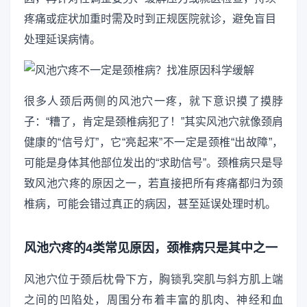
疼痛或症状加重时需及时到正规医院就诊，避免盲目
处理延误病情。
很多人颈后两侧的风池穴一疼，就下意识摸了摸脖
子：“糟了，肯定是颈椎病犯了！”其实风池穴就像颈肩
健康的“信号灯”，它“亮起来”不一定是颈椎“出故障”，
可能是身体其他部位发出的“求助信号”。颈椎病只是导
致风池穴疼的原因之一，若直接把所有疼痛都归为颈
椎病，可能会错过真正的病因，甚至延误处理时机。
风池穴疼的4类常见原因，颈椎病只是其中之一
风池穴位于颈后枕骨下方，胸锁乳突肌与斜方肌上端
之间的凹陷处，周围分布着丰富的肌肉、神经和血