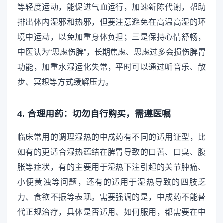
等轻度运动，能促进气血运行，加速新陈代谢，帮助
排出体内湿邪和热邪，但要注意避免在高温高湿的环
境中运动，以免加重身体负担；三是保持心情舒畅，
中医认为“思虑伤脾”，长期焦虑、思虑过多会损伤脾胃
功能，加重水湿运化失常，平时可以通过听音乐、散
步、冥想等方式缓解压力。
4. 合理用药：切勿自行购买，需遵医嘱
临床常用的调理湿热的中成药有不同的适用证型，比
如有的更适合湿热蕴结在脾胃导致的口苦、口臭、腹
胀等症状，有的主要用于湿热下注引起的关节肿痛、
小便黄浊等问题，还有的适用于湿热导致的四肢乏
力、食欲不振等表现。需要强调的是，中成药不能替
代正规治疗，具体是否适用、如何服用，都需要在中