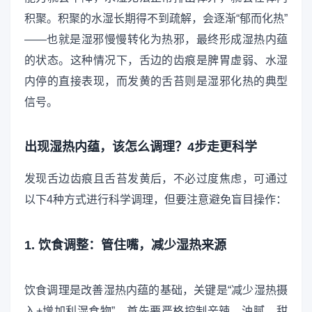
积聚。积聚的水湿长期得不到疏解，会逐渐“郁而化热”
——也就是湿邪慢慢转化为热邪，最终形成湿热内蕴
的状态。这种情况下，舌边的齿痕是脾胃虚弱、水湿
内停的直接表现，而发黄的舌苔则是湿邪化热的典型
信号。
出现湿热内蕴，该怎么调理？4步走更科学
发现舌边齿痕且舌苔发黄后，不必过度焦虑，可通过
以下4种方式进行科学调理，但要注意避免盲目操作：
1. 饮食调整：管住嘴，减少湿热来源
饮食调理是改善湿热内蕴的基础，关键是“减少湿热摄
入+增加利湿食物”。首先要严格控制辛辣、油腻、甜