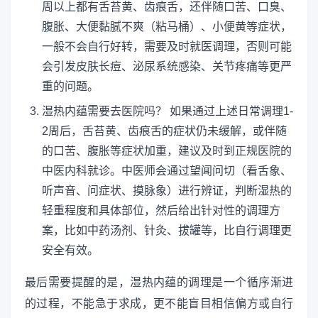
周以上都有舌苔黄、齿痕舌，还伴随口苦、口臭、
腹胀、大便黏腻不爽（粘马桶）、小便黄等症状，
一般不会自行好转，需要及时就医调理，否则可能
会引发皮肤长痘、泌尿系统感染、关节疼痛等更严
重的问题。
湿热内蕴需要去医院吗？ 如果通过上述日常调理1-
2周后，舌苔黄、齿痕舌的症状仍未缓解，或伴随
的口苦、腹胀等症状加重，建议及时到正规医院的
中医内科就诊。中医师会通过望闻问切（看舌象、
听声音、问症状、摸脉象）进行辨证，判断湿热的
轻重程度和具体部位，然后给出针对性的调理方
案，比如中药汤剂、针灸、拔罐等，比自行调理更
安全有效。
最后需要提醒的是，湿热内蕴的调理是一个循序渐进
的过程，不能急于求成，更不能盲目相信偏方或自行