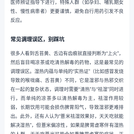
医师辨证指导下进行，特殊人群（如孕妇、哺乳期女
性、慢性病患者）更要谨慎，避免自行用药引发不良
反应。
常见调理误区，别踩坑
很多人看到舌苔黄、舌边有齿痕就直接判断为“上火”，
然后盲目喝凉茶或吃清热解毒的药物，这是最常见的
调理误区。湿热内蕴与单纯的“实热证”（比如感冒发烧
导致的喉咙痛、舌苔黄）不同，它是湿邪与热邪交织
在一起的复杂状态，调理时需要“清热”与“祛湿”同时进
行，而单纯的凉茶多以清热解毒为主，祛湿作用较
弱，长期饮用可能会损伤脾胃阳气，导致湿邪更难排
出。此外，还有人认为“薏米祛湿效果好，天天吃就能
解决湿热”，但薏米偏凉性，如果是脾胃虚寒伴有湿热