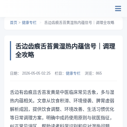
跳转到主要内容
首页
>
健康专栏
>
舌边齿痕舌苔黄湿热内蕴信号｜调理全攻略
舌边齿痕舌苔黄湿热内蕴信号｜调理
全攻略
日期：
2026-05-05 02:25
栏目：
健康专栏
浏览：
865
舌边有齿痕且舌苔发黄是中医临床常见舌象，多与湿
热内蕴相关。文章从饮食积滞、环境侵袭、脾胃虚弱
解析成因，提供饮食调整、环境改善、生活习惯优化
等日常调理方案，明确中成药使用原则与就医指征，
纠正常见误区，帮助读者科学识别和应对湿热问题，