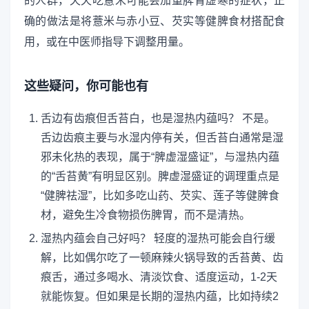
的人群，天天吃薏米可能会加重脾胃虚寒的症状，正
确的做法是将薏米与赤小豆、芡实等健脾食材搭配食
用，或在中医师指导下调整用量。
这些疑问，你可能也有
舌边有齿痕但舌苔白，也是湿热内蕴吗？ 不是。
舌边齿痕主要与水湿内停有关，但舌苔白通常是湿
邪未化热的表现，属于“脾虚湿盛证”，与湿热内蕴
的“舌苔黄”有明显区别。脾虚湿盛证的调理重点是
“健脾祛湿”，比如多吃山药、芡实、莲子等健脾食
材，避免生冷食物损伤脾胃，而不是清热。
湿热内蕴会自己好吗？ 轻度的湿热可能会自行缓
解，比如偶尔吃了一顿麻辣火锅导致的舌苔黄、齿
痕舌，通过多喝水、清淡饮食、适度运动，1-2天
就能恢复。但如果是长期的湿热内蕴，比如持续2