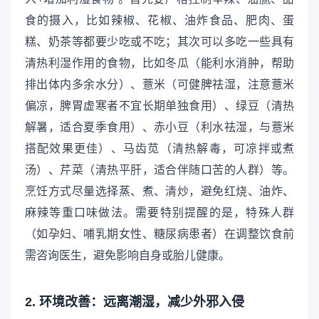
食的摄入，比如辣椒、花椒、油炸食品、肥肉、蛋
糕、奶茶等都要少吃或不吃；其次可以多吃一些具有
清热利湿作用的食物，比如冬瓜（能利水消肿，帮助
排出体内多余水分）、薏米（可健脾祛湿，注意薏米
偏凉，脾胃虚寒者不宜长期单独食用）、绿豆（清热
解暑，适合夏季食用）、赤小豆（利水祛湿，与薏米
搭配效果更佳）、马齿苋（清热解毒，可凉拌或煮
汤）、芹菜（清热平肝，适合伴随口苦的人群）等。
烹饪方式尽量选择蒸、煮、清炒，避免红烧、油炸、
麻辣等重口味做法。需要特别提醒的是，特殊人群
（如孕妇、哺乳期女性、糖尿病患者）在调整饮食前
需咨询医生，避免影响自身或胎儿健康。
2. 环境改善：远离潮湿，减少外邪入侵