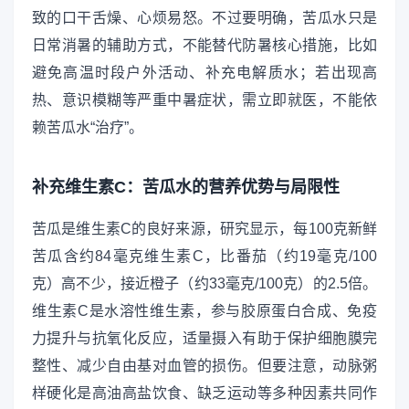
致的口干舌燥、心烦易怒。不过要明确，苦瓜水只是
日常消暑的辅助方式，不能替代防暑核心措施，比如
避免高温时段户外活动、补充电解质水；若出现高
热、意识模糊等严重中暑症状，需立即就医，不能依
赖苦瓜水“治疗”。
补充维生素C：苦瓜水的营养优势与局限性
苦瓜是维生素C的良好来源，研究显示，每100克新鲜
苦瓜含约84毫克维生素C，比番茄（约19毫克/100
克）高不少，接近橙子（约33毫克/100克）的2.5倍。
维生素C是水溶性维生素，参与胶原蛋白合成、免疫
力提升与抗氧化反应，适量摄入有助于保护细胞膜完
整性、减少自由基对血管的损伤。但要注意，动脉粥
样硬化是高油高盐饮食、缺乏运动等多种因素共同作