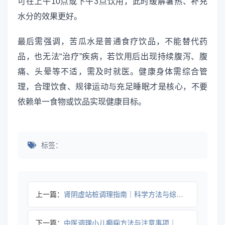
可在上午10点或下午3点饮用，此时缓解暑热、补充
水分的效果更好。
最后需强调，苦瓜水是普通食疗饮品，不能替代药
品，也无法“治疗”疾病，若饮用后出现持续腹泻、腹
痛、头晕等不适，需及时就医。健康身体需综合管
理，合理饮食、规律运动与充足睡眠才是核心，不要
依赖单一食物或饮品实现健康目标。
标签：
上一篇：
肾阴虚站桩调理指南｜科学方法与综合干预技巧
下一篇：
中医调理小儿癫痫方法与注意事项｜科学管理指南