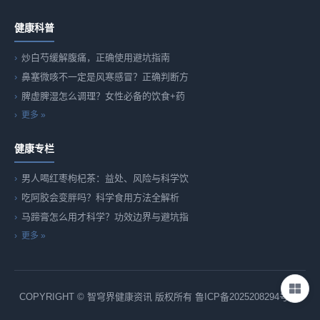
健康科普
炒白芍缓解腹痛，正确使用避坑指南
鼻塞微咳不一定是风寒感冒？正确判断方
脾虚脾湿怎么调理？女性必备的饮食+药
更多 »
健康专栏
男人喝红枣枸杞茶：益处、风险与科学饮
吃阿胶会变胖吗？科学食用方法全解析
马蹄膏怎么用才科学？功效边界与避坑指
更多 »
COPYRIGHT © 智穹界健康资讯 版权所有
鲁ICP备2025208294号-82