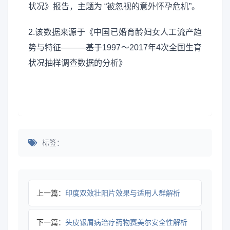
状况》报告，主题为 “被忽视的意外怀孕危机”。
2.该数据来源于《中国已婚育龄妇女人工流产趋
势与特征———基于1997～2017年4次全国生育
状况抽样调查数据的分析》
标签：
上一篇：
印度双效壮阳片效果与适用人群解析
下一篇：
头皮银屑病治疗药物赛美尔安全性解析