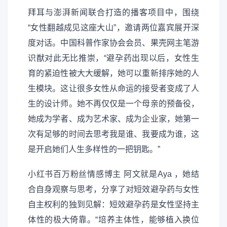
拜耳与澎湃新闻联合打造的播客项目中，围绕
“女性翻越成见这座大山”，邀请两位嘉宾展开深
度对话。中国科普作家协会会员、果壳网主笔游
识猷对此无比推崇，“避孕药出现以后，女性生
育的紧迫性被大大缓解，她可以重新排序她的人
生模块。这让很多女性从命运的接受者变成了人
生的设计师。她不再仅仅是一个母亲的预备役，
她成为学者、成为艺术家、成为企业家，她第一
次有足够的时间去思考我是谁、我要成为谁，这
是开启她们人生多样性的一把钥匙。”
小红书百万粉丝情感博主 阿文就是Aya ，她结
合自身观察与思考，分享了对短效避孕药与女性
自主权利的独到见解：短效避孕药是女性坚持主
体性的极大倚靠。“培养主体性，能够植入换位