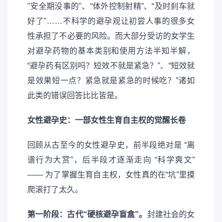
"安全期没事的"、“体外控制射精”、“及时刹车就
好了"……不科学的避孕观让初尝人事的很多女
性承担了不必要的风险。而大部分受访的女学生
对避孕药物的基本类别和使用方法半知半解，
“避孕药有区别吗？短效不就是紧急？”、“短效就
是效果短一点？紧急就是紧急的时候吃？”诸如
此类的错误回答比比皆是。
女性避孕史：一部女性生育自主权的觉醒长卷
回顾从古至今的女性避孕史，前半段绝对是 “离
谱行为大赏”，后半段才逐渐走向 “科学爽文”
—— 为了掌握生育自主权，女性真的在“坑”里摸
爬滚打了太久。
第一阶段：古代“硬核避孕盲盒”。
封建社会的女