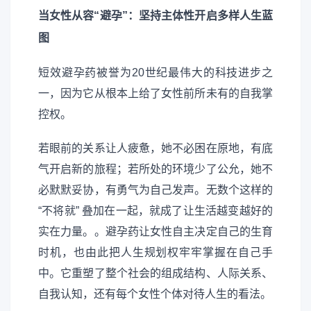
当女性从容“避孕”：坚持主体性开启多样人生蓝
图
短效避孕药被誉为20世纪最伟大的科技进步之
一，因为它从根本上给了女性前所未有的自我掌
控权。
若眼前的关系让人疲惫，她不必困在原地，有底
气开启新的旅程；若所处的环境少了公允，她不
必默默妥协，有勇气为自己发声。无数个这样的
“不将就” 叠加在一起，就成了让生活越变越好的
实在力量。。避孕药让女性自主决定自己的生育
时机，也由此把人生规划权牢牢掌握在自己手
中。它重塑了整个社会的组成结构、人际关系、
自我认知，还有每个女性个体对待人生的看法。