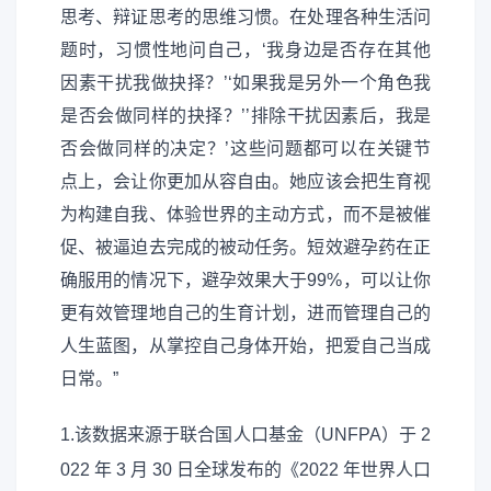
思考、辩证思考的思维习惯。在处理各种生活问
题时，习惯性地问自己，‘我身边是否存在其他
因素干扰我做抉择？’‘如果我是另外一个角色我
是否会做同样的抉择？’’排除干扰因素后，我是
否会做同样的决定？’这些问题都可以在关键节
点上，会让你更加从容自由。她应该会把生育视
为构建自我、体验世界的主动方式，而不是被催
促、被逼迫去完成的被动任务。短效避孕药在正
确服用的情况下，避孕效果大于99%，可以让你
更有效管理地自己的生育计划，进而管理自己的
人生蓝图，从掌控自己身体开始，把爱自己当成
日常。”
1.
该数据来源于联合国人口基金（UNFPA）于 2
022 年 3 月 30 日全球发布的《2022 年世界人口